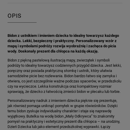
OPIS
Bidon z ustnikiem i imieniem dziecka to idealny towarzysz każdego
dziecka. Lekki, bezpieczny i praktyczny. Personalizowany wzór z
mapą i symbolami podróży rozwija wyobraźnię i zachęca do picia
wody. Doskonały prezent dla chłopca na każdą okazję.
Bidon z piękną pastelową ilustracją mapy, zwierzątek i symboli
podróży to idealny towarzysz codziennych przygód dziecka. Jest lekki,
poręczny oraz posiada praktyczną słomkę i ustnik, który ułatwia
samodzielne picie bez rozlewania. Bidon bardzo łatwo się zamyka i
otwiera, co jest szczególnie ważne podczas spacerów, w przedszkolu
czy na wycieczce. Lekka konstrukcja oraz kompaktowy rozmiar
sprawiają, że dziecko z łatwością zmieści bidon w plecaku lub torbie.
Personalizowany nadruk z imieniem dziecka pięknie się prezentuje,
jak również pomaga uniknąć pomyłek w grupie rówieśników. Dzięki
temu bidon zyskuje indywidualny charakter i staje się naprawdę
wyjątkowy. Butelka na wodę bidon „Mały Odkrywca” to znakomity
pomysł na praktyczny i estetyczny prezent dla chłopca – na urodziny,
Dzień Dziecka lub jako element przedszkolnej wyprawki. Łączy