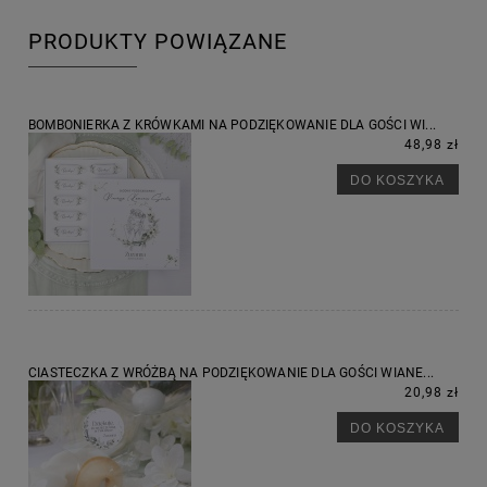
PRODUKTY POWIĄZANE
BOMBONIERKA Z KRÓWKAMI NA PODZIĘKOWANIE DLA GOŚCI WI...
48,98 zł
DO KOSZYKA
CIASTECZKA Z WRÓŻBĄ NA PODZIĘKOWANIE DLA GOŚCI WIANE...
20,98 zł
DO KOSZYKA