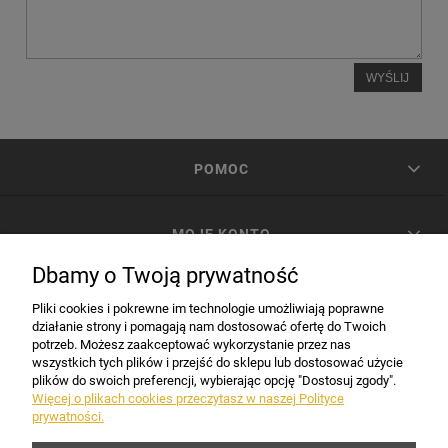
WYŚLIJ
POMOC
MOJE KONTO
Dbamy o Twoją prywatność
PŁATNOŚCI I DOSTAWA
Pliki cookies i pokrewne im technologie umożliwiają poprawne
działanie strony i pomagają nam dostosować ofertę do Twoich
potrzeb. Możesz zaakceptować wykorzystanie przez nas
INFORMACJE
wszystkich tych plików i przejść do sklepu lub dostosować użycie
plików do swoich preferencji, wybierając opcję "Dostosuj zgody".
Więcej o plikach cookies przeczytasz w naszej Polityce
prywatności.
DANE FIRMY