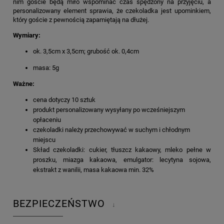
nim goście będą miło wspominać czas spędzony na przyjęciu, a
personalizowany element sprawia, że czekoladka jest upominkiem,
który goście z pewnością zapamiętają na dłużej.
Wymiary:
ok. 3,5cm x 3,5cm; grubość ok. 0,4cm
masa: 5g
Ważne:
cena dotyczy 10 sztuk
produkt personalizowany wysyłany po wcześniejszym
opłaceniu
czekoladki należy przechowywać w suchym i chłodnym
miejscu
Skład czekoladki: cukier, tłuszcz kakaowy, mleko pełne w
proszku, miazga kakaowa, emulgator: lecytyna sojowa,
ekstrakt z wanilii, masa kakaowa min. 32%
BEZPIECZEŃSTWO
↓