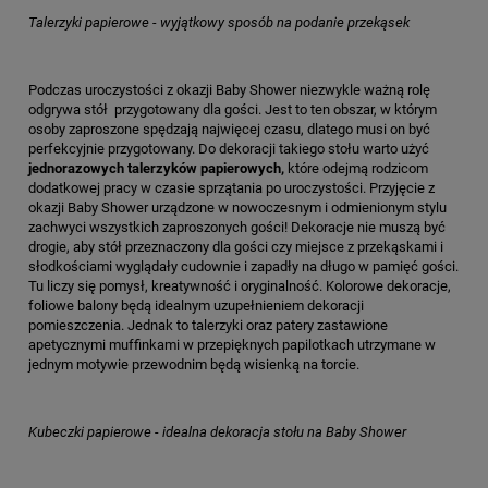
Talerzyki papierowe - wyjątkowy sposób na podanie przekąsek
Podczas uroczystości z okazji Baby Shower niezwykle ważną rolę
odgrywa stół przygotowany dla gości. Jest to ten obszar, w którym
osoby zaproszone spędzają najwięcej czasu, dlatego musi on być
perfekcyjnie przygotowany. Do dekoracji takiego stołu warto użyć
jednorazowych talerzyków papierowych,
które odejmą rodzicom
dodatkowej pracy w czasie sprzątania po uroczystości. Przyjęcie z
okazji Baby Shower urządzone w nowoczesnym i odmienionym stylu
zachwyci wszystkich zaproszonych gości! Dekoracje nie muszą być
drogie, aby stół przeznaczony dla gości czy miejsce z przekąskami i
słodkościami wyglądały cudownie i zapadły na długo w pamięć gości.
Tu liczy się pomysł, kreatywność i oryginalność. Kolorowe dekoracje,
foliowe balony będą idealnym uzupełnieniem dekoracji
pomieszczenia. Jednak to talerzyki oraz patery zastawione
apetycznymi muffinkami w przepięknych papilotkach utrzymane w
jednym motywie przewodnim będą wisienką na torcie.
Kubeczki papierowe - idealna dekoracja stołu na Baby Shower