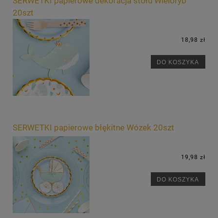
SERWETKI papierowe dekoracja stołu Wieloryb
20szt
18,98 zł
DO KOSZYKA
SERWETKI papierowe błękitne Wózek 20szt
19,98 zł
DO KOSZYKA