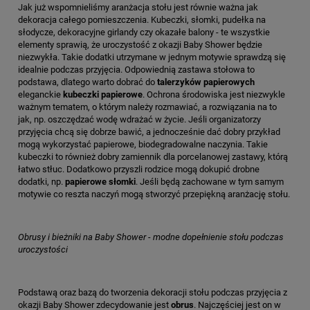
Jak już wspomnieliśmy aranżacja stołu jest równie ważna jak
dekoracja całego pomieszczenia. Kubeczki, słomki, pudełka na
słodycze, dekoracyjne girlandy czy okazałe balony - te wszystkie
elementy sprawią, że uroczystość z okazji Baby Shower będzie
niezwykła. Takie dodatki utrzymane w jednym motywie sprawdzą się
idealnie podczas przyjęcia. Odpowiednią zastawa stołowa to
podstawa, dlatego warto dobrać do
talerzyków papierowych
eleganckie
kubeczki papierowe
. Ochrona środowiska jest niezwykle
ważnym tematem, o którym należy rozmawiać, a rozwiązania na to
jak, np. oszczędzać wodę wdrażać w życie. Jeśli organizatorzy
przyjęcia chcą się dobrze bawić, a jednocześnie dać dobry przykład
mogą wykorzystać papierowe, biodegradowalne naczynia. Takie
kubeczki to również dobry zamiennik dla porcelanowej zastawy, którą
łatwo stłuc. Dodatkowo przyszli rodzice mogą dokupić drobne
dodatki, np.
papierowe słomki
. Jeśli będą zachowane w tym samym
motywie co reszta naczyń mogą stworzyć przepiękną aranżację stołu.
Obrusy i bieżniki na Baby Shower - modne dopełnienie stołu podczas
uroczystości
Podstawą oraz bazą do tworzenia dekoracji stołu podczas przyjęcia z
okazji Baby Shower zdecydowanie jest
obrus
. Najczęściej jest on w