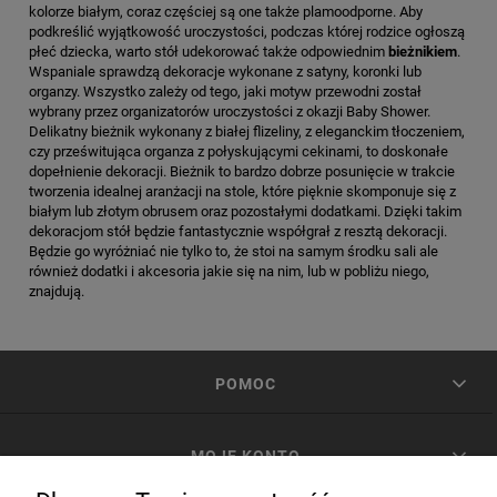
kolorze białym, coraz częściej są one także plamoodporne. Aby
podkreślić wyjątkowość uroczystości, podczas której rodzice ogłoszą
płeć dziecka, warto stół udekorować także odpowiednim
bieżnikiem
.
Wspaniale sprawdzą dekoracje wykonane z satyny, koronki lub
organzy. Wszystko zależy od tego, jaki motyw przewodni został
wybrany przez organizatorów uroczystości z okazji Baby Shower.
Delikatny bieżnik wykonany z białej flizeliny, z eleganckim tłoczeniem,
czy prześwitująca organza z połyskującymi cekinami, to doskonałe
dopełnienie dekoracji. Bieżnik to bardzo dobrze posunięcie w trakcie
tworzenia idealnej aranżacji na stole, które pięknie skomponuje się z
białym lub złotym obrusem oraz pozostałymi dodatkami. Dzięki takim
dekoracjom stół będzie fantastycznie współgrał z resztą dekoracji.
Będzie go wyróżniać nie tylko to, że stoi na samym środku sali ale
również dodatki i akcesoria jakie się na nim, lub w pobliżu niego,
znajdują.
POMOC
MOJE KONTO