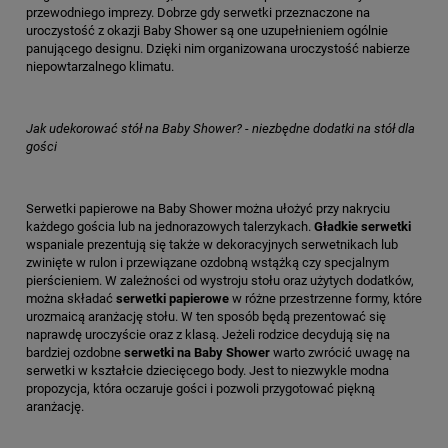
przewodniego imprezy. Dobrze gdy serwetki przeznaczone na
uroczystość z okazji Baby Shower są one uzupełnieniem ogólnie
panującego designu. Dzięki nim organizowana uroczystość nabierze
niepowtarzalnego klimatu.
Jak udekorować stół na Baby Shower? - niezbędne dodatki na stół dla
gości
Serwetki papierowe na Baby Shower można ułożyć przy nakryciu
każdego gościa lub na jednorazowych talerzykach.
Gładkie serwetki
wspaniale prezentują się także w dekoracyjnych serwetnikach lub
zwinięte w rulon i przewiązane ozdobną wstążką czy specjalnym
pierścieniem. W zależności od wystroju stołu oraz użytych dodatków,
można składać
serwetki papierowe
w różne przestrzenne formy, które
urozmaicą aranżację stołu. W ten sposób będą prezentować się
naprawdę uroczyście oraz z klasą. Jeżeli rodzice decydują się na
bardziej ozdobne
serwetki na Baby Shower
warto zwrócić uwagę na
serwetki w kształcie dziecięcego body. Jest to niezwykle modna
propozycja, która oczaruje gości i pozwoli przygotować piękną
aranżację.