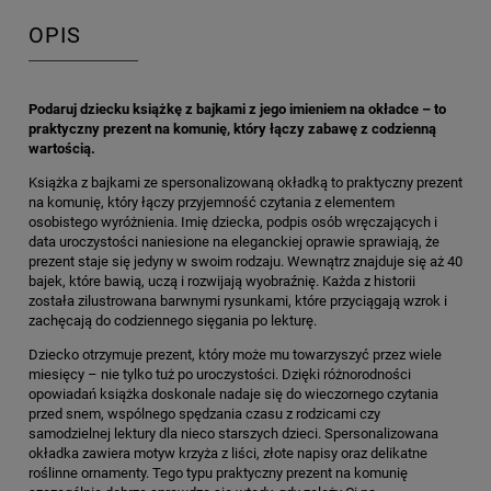
OPIS
Podaruj dziecku książkę z bajkami z jego imieniem na okładce – to
praktyczny prezent na komunię, który łączy zabawę z codzienną
wartością.
Książka z bajkami ze spersonalizowaną okładką to praktyczny prezent
na komunię, który łączy przyjemność czytania z elementem
osobistego wyróżnienia. Imię dziecka, podpis osób wręczających i
data uroczystości naniesione na eleganckiej oprawie sprawiają, że
prezent staje się jedyny w swoim rodzaju. Wewnątrz znajduje się aż 40
bajek, które bawią, uczą i rozwijają wyobraźnię. Każda z historii
została zilustrowana barwnymi rysunkami, które przyciągają wzrok i
zachęcają do codziennego sięgania po lekturę.
Dziecko otrzymuje prezent, który może mu towarzyszyć przez wiele
miesięcy – nie tylko tuż po uroczystości. Dzięki różnorodności
opowiadań książka doskonale nadaje się do wieczornego czytania
przed snem, wspólnego spędzania czasu z rodzicami czy
samodzielnej lektury dla nieco starszych dzieci. Spersonalizowana
okładka zawiera motyw krzyża z liści, złote napisy oraz delikatne
roślinne ornamenty. Tego typu praktyczny prezent na komunię