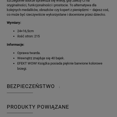
szczególnie dobrze sprawdza się wtedy, gdy zależy Ci na
oryginalności, funkcjonalności i prostocie. To alternatywa dla
kolejnych medalików, obrazków czy kopert z pieniędzmi – dajesz coś,
co może być rzeczywiście wykorzystane i docenione przez dziecko.
Wymiary:
24×16,5cm
ilość stron: 215
Informacje:
Oprawa twarda.
Wewnątrz znajduje się 40 bajek.
EFEKT WOW! Książka posiada pięknie barwione kolorowe
brzegi.
BEZPIECZEŃSTWO
↓
PRODUKTY POWIĄZANE