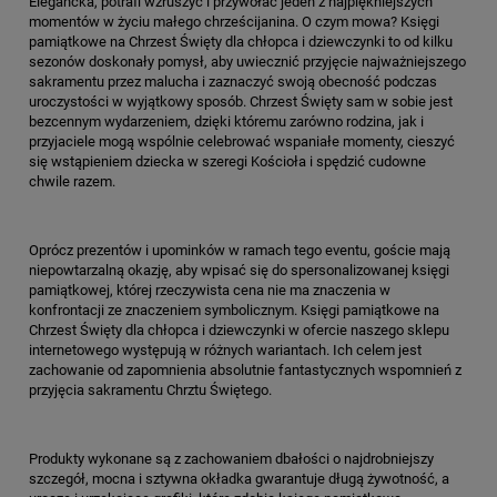
Elegancka, potrafi wzruszyć i przywołać jeden z najpiękniejszych
momentów w życiu małego chrześcijanina. O czym mowa? Księgi
pamiątkowe na Chrzest Święty dla chłopca i dziewczynki to od kilku
sezonów doskonały pomysł, aby uwiecznić przyjęcie najważniejszego
sakramentu przez malucha i zaznaczyć swoją obecność podczas
uroczystości w wyjątkowy sposób. Chrzest Święty sam w sobie jest
bezcennym wydarzeniem, dzięki któremu zarówno rodzina, jak i
przyjaciele mogą wspólnie celebrować wspaniałe momenty, cieszyć
się wstąpieniem dziecka w szeregi Kościoła i spędzić cudowne
chwile razem.
Oprócz prezentów i upominków w ramach tego eventu, goście mają
niepowtarzalną okazję, aby wpisać się do spersonalizowanej księgi
pamiątkowej, której rzeczywista cena nie ma znaczenia w
konfrontacji ze znaczeniem symbolicznym. Księgi pamiątkowe na
Chrzest Święty dla chłopca i dziewczynki w ofercie naszego sklepu
internetowego występują w różnych wariantach. Ich celem jest
zachowanie od zapomnienia absolutnie fantastycznych wspomnień z
przyjęcia sakramentu Chrztu Świętego.
Produkty wykonane są z zachowaniem dbałości o najdrobniejszy
szczegół, mocna i sztywna okładka gwarantuje długą żywotność, a