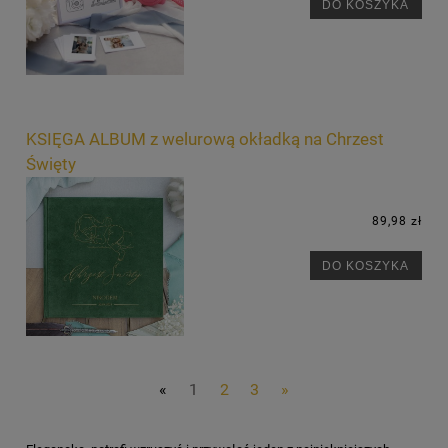
DO KOSZYKA
KSIĘGA ALBUM z welurową okładką na Chrzest
Święty
89,98 zł
DO KOSZYKA
«
1
2
3
»