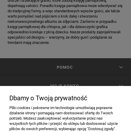
urocze i urzekające grafiki, które zdobią księgę pamiątkową,
dopełniają całości. Ponadto księga pamiątkowa może odwoływać się
do tradycyjnej formy, a więc standardowych wpisów gości, ale także
warto pomyśleć nad pójściem o krok dalej i stworzeniu
niekonwencjonalnego albumu ze zdjęciami. Zarówno w przypadku
księgi pamiątkowej dla chłopca, jak i dla dziewczynki grafika
odpowiednio koreluje z płcią dziecka. Nasze produkty zaprojektowali
specjaliści od designu – wierzymy, że dobry gust i podążanie za
trendami mają znaczenie.
POMOC
MOJE KONTO
Dbamy o Twoją prywatność
PŁATNOŚCI I DOSTAWA
Pliki cookies i pokrewne im technologie umożliwiają poprawne
działanie strony i pomagają nam dostosować ofertę do Twoich
potrzeb. Możesz zaakceptować wykorzystanie przez nas
INFORMACJE
wszystkich tych plików i przejść do sklepu lub dostosować użycie
plików do swoich preferencji, wybierając opcję "Dostosuj zgody".