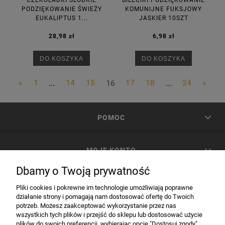
CZEKOLADKI SŁODKIE
BILECIKI PODZIĘKOWANIE
PODZIĘKOWANIE ŚWIEŻY
KOMUNIJNE FUKSJOWY
EUKALIPTUS 1...
JASKIER 10SZT
28,98 zł
6,98 zł
DO KOSZYKA
DO KOSZYKA
«
1
...
14
15
16
17
18
...
24
»
POMOC
MOJE KONTO
Dbamy o Twoją prywatność
PŁATNOŚCI I DOSTAWA
Pliki cookies i pokrewne im technologie umożliwiają poprawne
działanie strony i pomagają nam dostosować ofertę do Twoich
potrzeb. Możesz zaakceptować wykorzystanie przez nas
INFORMACJE
wszystkich tych plików i przejść do sklepu lub dostosować użycie
plików do swoich preferencji, wybierając opcję "Dostosuj zgody".