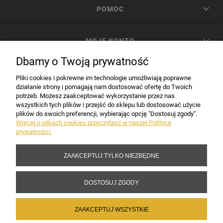
POMOC
MOJE KONTO
Dbamy o Twoją prywatność
PŁATNOŚCI I DOSTAWA
Pliki cookies i pokrewne im technologie umożliwiają poprawne
działanie strony i pomagają nam dostosować ofertę do Twoich
potrzeb. Możesz zaakceptować wykorzystanie przez nas
INFORMACJE
wszystkich tych plików i przejść do sklepu lub dostosować użycie
plików do swoich preferencji, wybierając opcję "Dostosuj zgody".
Więcej o plikach cookies przeczytasz w naszej Polityce
prywatności.
DANE FIRMY
ZAAKCEPTUJ TYLKO NIEZBĘDNE
Copyright 2017-2026 Sakramento.pl
DOSTOSUJ ZGODY
ZAAKCEPTUJ WSZYSTKIE