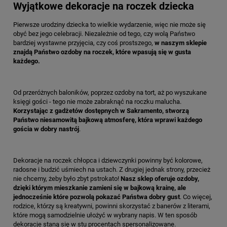
Wyjątkowe dekoracje na roczek dziecka
Pierwsze urodziny dziecka to wielkie wydarzenie, więc nie może się
obyć bez jego celebracji. Niezależnie od tego, czy wolą Państwo
bardziej wystawne przyjęcia, czy coś prostszego,
w naszym sklepie
znajdą Państwo ozdoby na roczek, które wpasują się w gusta
każdego.
Od przeróżnych baloników, poprzez ozdoby na tort, aż po wyszukane
księgi gości - tego nie może zabraknąć na roczku malucha.
Korzystając z gadżetów dostępnych w Sakramento, stworzą
Państwo niesamowitą bajkową atmosferę, która wprawi każdego
gościa w dobry nastrój
.
Dekoracje na roczek chłopca i dziewczynki powinny być kolorowe,
radosne i budzić uśmiech na ustach. Z drugiej jednak strony, przecież
nie chcemy, żeby było zbyt pstrokato!
Nasz sklep oferuje ozdoby,
dzięki którym mieszkanie zamieni się w bajkową krainę, ale
jednocześnie które pozwolą pokazać Państwa dobry gust
. Co więcej,
rodzice, którzy są kreatywni, powinni skorzystać z banerów z literami,
które mogą samodzielnie ułożyć w wybrany napis. W ten sposób
dekoracje staną się w stu procentach spersonalizowane.