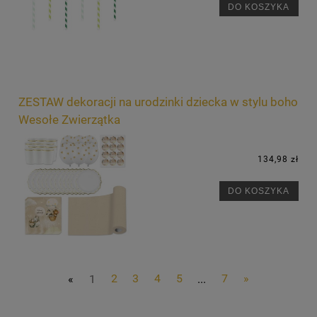
DO KOSZYKA
ZESTAW dekoracji na urodzinki dziecka w stylu boho
Wesołe Zwierzątka
134,98 zł
DO KOSZYKA
«
1
2
3
4
5
...
7
»