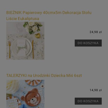
BIEŻNIK Papierowy 40cmx5m Dekoracja Stołu
Liście Eukaliptusa
24,98 zł
DO KOSZYKA
TALERZYKI na Urodzinki Dziecka Miś 6szt
14,98 zł
DO KOSZYKA