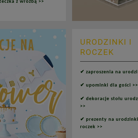
steczka z wróżbą >>
URODZINKI I
ROCZEK
✔
zaproszenia na urodzi
✔
upominki dla gości >>
✔
dekoracje stołu urodz
>>
✔
prezenty na urodzinki
roczek >>