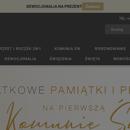
DEWOCJONALIA NA PREZENT
Zobacz
TEL:
+
RZEST I ROCZEK 2W1
KOMUNIA ŚW.
BIERZMOWANIE
DEWOCJONALIA
ŚWIĘCENIA
ŚWIĘTA
NOWOŚC