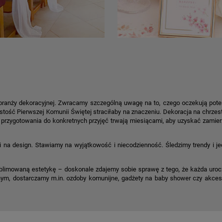
branży dekoracyjnej. Zwracamy szczególną uwagę na to, czego oczekują poten
tość Pierwszej Komunii Świętej straciłaby na znaczeniu. Dekoracja na chrzest, 
przygotowania do konkretnych przyjęć trwają miesiącami, aby uzyskać zamier
ci na design. Stawiamy na wyjątkowość i niecodzienność. Śledzimy trendy i j
limowaną estetykę – doskonale zdajemy sobie sprawę z tego, że każda uroc
ym, dostarczamy m.in. ozdoby komunijne, gadżety na baby shower czy akceso