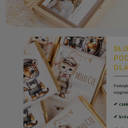
SŁO
PO
DLA
Podzię
orygina
✔
cze
✔
kró