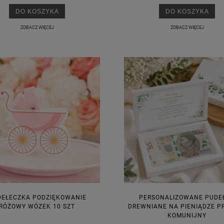
DO KOSZYKA
DO KOSZYKA
ZOBACZ WIĘCEJ
ZOBACZ WIĘCEJ
DEŁECZKA PODZIĘKOWANIE
PERSONALIZOWANE PUDE
RÓŻOWY WÓZEK 10 SZT
DREWNIANE NA PIENIĄDZE P
KOMUNIJNY