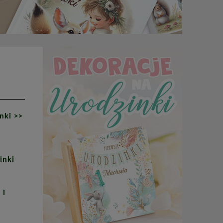
nki >>
inki
 i