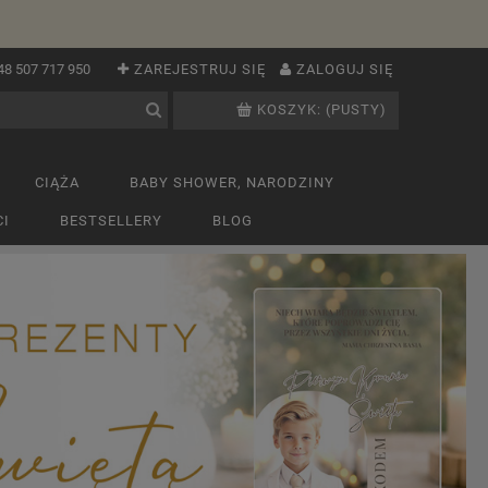
48 507 717 950
ZAREJESTRUJ SIĘ
ZALOGUJ SIĘ
KOSZYK:
(PUSTY)
CIĄŻA
BABY SHOWER, NARODZINY
I
BESTSELLERY
BLOG