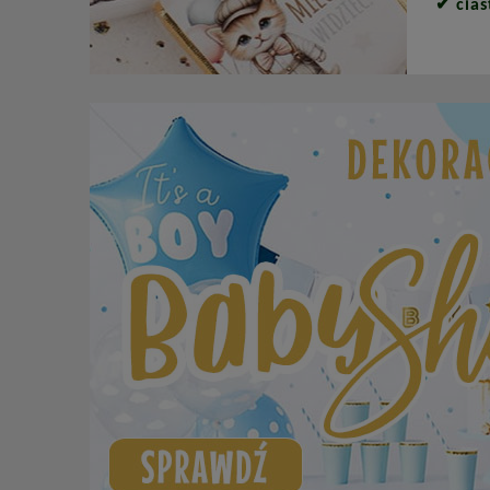
✔
cia