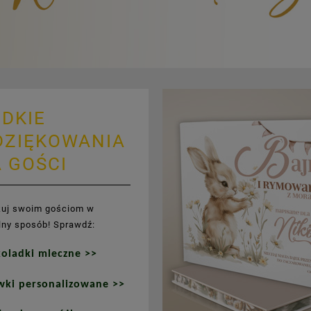
DKIE
DZIĘKOWANIA
 GOŚCI
kuj swoim gościom w
lny sposób! Sprawdź:
koladki mleczne >>
wki personalizowane >>