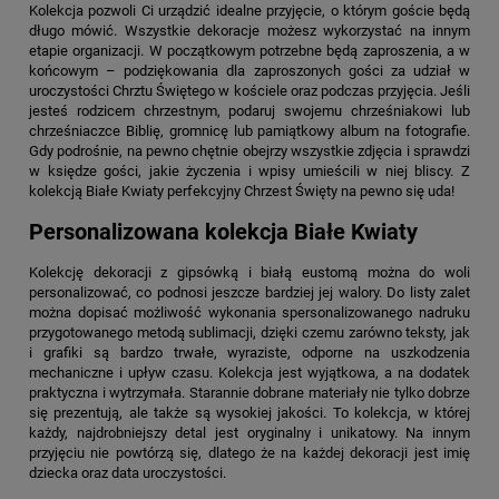
Kolekcja pozwoli Ci urządzić idealne przyjęcie, o którym goście będą
długo mówić. Wszystkie dekoracje możesz wykorzystać na innym
etapie organizacji. W początkowym potrzebne będą zaproszenia, a w
końcowym – podziękowania dla zaproszonych gości za udział w
uroczystości Chrztu Świętego w kościele oraz podczas przyjęcia. Jeśli
jesteś rodzicem chrzestnym, podaruj swojemu chrześniakowi lub
chrześniaczce Biblię, gromnicę lub pamiątkowy album na fotografie.
Gdy podrośnie, na pewno chętnie obejrzy wszystkie zdjęcia i sprawdzi
w księdze gości, jakie życzenia i wpisy umieścili w niej bliscy. Z
kolekcją Białe Kwiaty
perfekcyjny Chrzest Święty na pewno się uda!
Personalizowana kolekcja Białe Kwiaty
Kolekcję dekoracji z gipsówką i białą eustomą można do woli
personalizować, co podnosi jeszcze bardziej jej walory. Do listy zalet
można dopisać możliwość wykonania spersonalizowanego nadruku
przygotowanego metodą sublimacji, dzięki czemu zarówno teksty, jak
i grafiki są bardzo trwałe, wyraziste, odporne na uszkodzenia
mechaniczne i upływ czasu. Kolekcja jest wyjątkowa, a na dodatek
praktyczna i wytrzymała. Starannie dobrane materiały nie tylko dobrze
się prezentują, ale także są wysokiej jakości. To kolekcja, w której
każdy, najdrobniejszy detal jest oryginalny i unikatowy. Na innym
przyjęciu nie powtórzą się, dlatego że na każdej dekoracji jest imię
dziecka oraz data uroczystości.