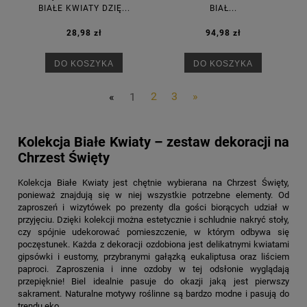
BIAŁE KWIATY DZIĘ...
BIAŁ...
28,98 zł
94,98 zł
DO KOSZYKA
DO KOSZYKA
«
1
2
3
»
Kolekcja Białe Kwiaty – zestaw dekoracji na
Chrzest Święty
Kolekcja Białe Kwiaty
jest chętnie wybierana na Chrzest Święty,
ponieważ znajdują się w niej wszystkie potrzebne elementy. Od
zaproszeń i wizytówek po prezenty dla gości biorących udział w
przyjęciu. Dzięki kolekcji można estetycznie i schludnie nakryć stoły,
czy spójnie udekorować pomieszczenie, w którym odbywa się
poczęstunek. Każda z dekoracji ozdobiona jest delikatnymi kwiatami
gipsówki i eustomy, przybranymi gałązką eukaliptusa oraz liściem
paproci. Zaproszenia i inne ozdoby w tej odsłonie wyglądają
przepięknie! Biel idealnie pasuje do okazji jaką jest pierwszy
sakrament. Naturalne motywy roślinne są bardzo modne i pasują do
trendu eko.