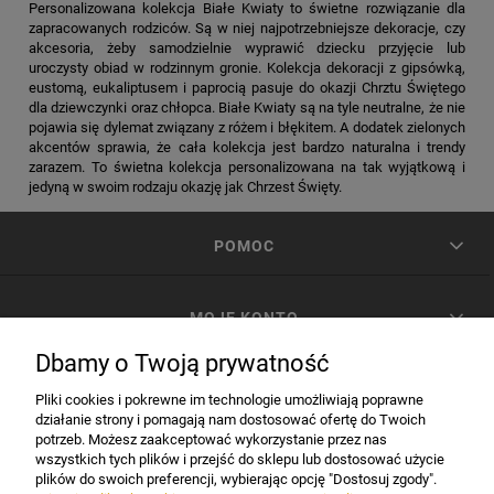
Personalizowana kolekcja Białe Kwiaty
to świetne rozwiązanie dla
zapracowanych rodziców. Są w niej najpotrzebniejsze dekoracje, czy
akcesoria, żeby samodzielnie wyprawić dziecku przyjęcie lub
uroczysty obiad w rodzinnym gronie. Kolekcja dekoracji z gipsówką,
eustomą, eukaliptusem i paprocią pasuje do okazji Chrztu Świętego
dla dziewczynki oraz chłopca. Białe Kwiaty są na tyle neutralne, że nie
pojawia się dylemat związany z różem i błękitem. A dodatek zielonych
akcentów sprawia, że cała kolekcja jest bardzo naturalna i trendy
zarazem. To świetna kolekcja personalizowana na tak wyjątkową i
jedyną w swoim rodzaju okazję jak Chrzest Święty.
POMOC
MOJE KONTO
Dbamy o Twoją prywatność
PŁATNOŚCI I DOSTAWA
Pliki cookies i pokrewne im technologie umożliwiają poprawne
działanie strony i pomagają nam dostosować ofertę do Twoich
potrzeb. Możesz zaakceptować wykorzystanie przez nas
INFORMACJE
wszystkich tych plików i przejść do sklepu lub dostosować użycie
plików do swoich preferencji, wybierając opcję "Dostosuj zgody".