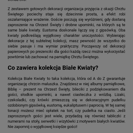
Z zestawem gotowych dekoracji organizacja przyjęcia z okazji Chrztu
Świętego pociechy staje się dziecinnie prosta, a efekt robi
oszałamiające wrażenie. Goście poczują się wyróżnieni, gdy dostaną
zaproszenie na Chrzest Święty i drobne upominki, na których są te
same białe kwiaty. Eustoma doskonale łączy się z gipsówką. Oba
kwiaty podkreślają wyjątkowy charakter uroczystości. Wybierając
dekoracje z tej subtelnej kolekcji, masz pewność że wszystko do
siebie pasuje i ma wymiar praktyczny. Począwszy od dekoracji
papierowych po prezenciki dla gości każdą rzecz można wykorzystać
powtórnie lub zachować na pamiątkę Chrztu Świętego.
Co zawiera kolekcja Białe Kwiaty?
Kolekcja Białe Kwiaty
to taka kolekcja, która od A do Z gwarantuje
organizację chrzcin maluszka. Znajdziesz w niej albumy pamiątkowe,
Biblię – prezent na Chrzest Święty, bileciki z podziękowaniem dla
gości, słodkie upominki, a nawet ciasteczka z wróżbą. Lizaki,
czekoladki, czy krówki zmieszczą się w dekoracyjnym pudełku
ozdobionym gipsówką, eustomą, eukaliptusem i paprocią. W tej samej
tonacji możesz mieć opłatek na tort, czy pudełka na ciasto. Jeśli
zaproszonych gości jest wiele, przydadzą się również tabliczki z
numerami na stoły, serwetki i wizytówki z motywem białych kwiatów.
Nie zapomnij o wyjątkowej księdze gości!