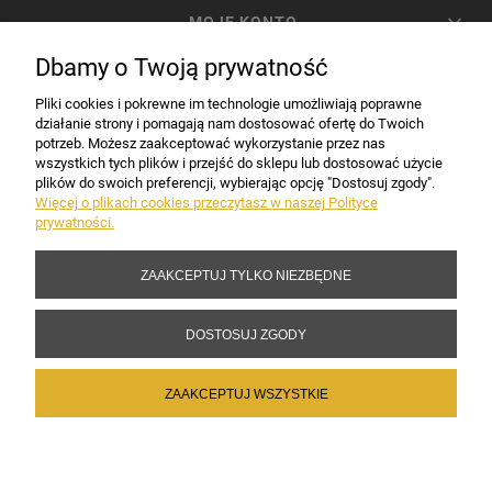
MOJE KONTO
Dbamy o Twoją prywatność
PŁATNOŚCI I DOSTAWA
Pliki cookies i pokrewne im technologie umożliwiają poprawne
działanie strony i pomagają nam dostosować ofertę do Twoich
potrzeb. Możesz zaakceptować wykorzystanie przez nas
INFORMACJE
wszystkich tych plików i przejść do sklepu lub dostosować użycie
plików do swoich preferencji, wybierając opcję "Dostosuj zgody".
Więcej o plikach cookies przeczytasz w naszej Polityce
prywatności.
DANE FIRMY
ZAAKCEPTUJ TYLKO NIEZBĘDNE
Copyright 2017-2026 Sakramento.pl
DOSTOSUJ ZGODY
ZAAKCEPTUJ WSZYSTKIE
POKAŻ PEŁNĄ WERSJĘ STRONY
Sklep internetowy Shoper Premium