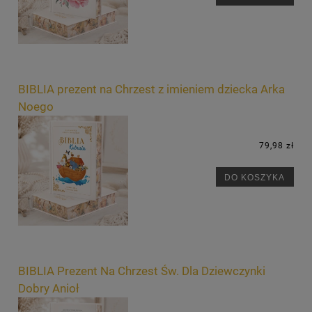
BIBLIA prezent na Chrzest z imieniem dziecka Arka
Noego
79,98 zł
DO KOSZYKA
BIBLIA Prezent Na Chrzest Św. Dla Dziewczynki
Dobry Anioł