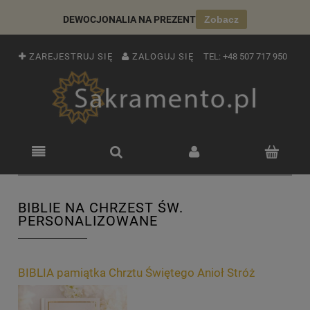
DEWOCJONALIA NA PREZENT
Zobacz
ZAREJESTRUJ SIĘ
ZALOGUJ SIĘ
TEL:
+48 507 717 950
BIBLIE NA CHRZEST ŚW.
PERSONALIZOWANE
BIBLIA pamiątka Chrztu Świętego Anioł Stróż