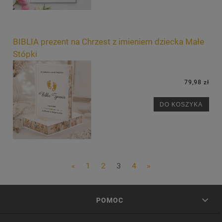
BIBLIA prezent na Chrzest z imieniem dziecka Małe
Stópki
79,98 zł
DO KOSZYKA
«
1
2
3
4
»
POMOC