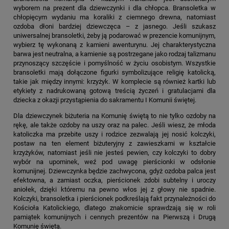
wyborem na prezent dla dziewczynki i dla chłopca. Bransoletka w
chłopięcym wydaniu ma koraliki z ciemnego drewna, natomiast
ozdoba dłoni bardziej dziewczęca – z jasnego. Jeśli szukasz
uniwersalnej bransoletki, żeby ją podarować w prezencie komunijnym,
wybierz tę wykonaną z kamieni awenturynu. Jej charakterystyczna
barwa jest neutralna, a kamienie są postrzegane jako rodzaj talizmanu
przynoszący szczęście i pomyślność w życiu osobistym. Wszystkie
bransoletki mają dołączone figurki symbolizujące religię katolicką,
takie jak między innymi: krzyżyk. W komplecie są również kartki lub
etykiety z nadrukowaną gotową treścią życzeń i gratulacjami dla
dziecka z okazji przystąpienia do sakramentu I Komunii świętej.
Dla dziewczynek
biżuteria na Komunię świętą
to nie tylko ozdoby na
rękę, ale także ozdoby na uszy oraz na palec. Jeśli wiesz, że młoda
katoliczka ma przebite uszy i rodzice zezwalają jej nosić kolczyki,
postaw na ten element biżuteryjny z zawieszkami w kształcie
krzyżyków, natomiast jeśli nie jesteś pewien, czy kolczyki to dobry
wybór na upominek, weź pod uwagę pierścionki w odsłonie
komunijnej. Dziewczynka będzie zachwycona, gdyż ozdoba palca jest
efektowna, a zamiast oczka, pierścionek zdobi subtelny i uroczy
aniołek, dzięki któremu na pewno włos jej z głowy nie spadnie.
Kolczyki, bransoletka i pierścionek podkreślają fakt przynależności do
Kościoła Katolickiego, dlatego znakomicie sprawdzają się w roli
pamiątek komunijnych i cennych prezentów na Pierwszą i Drugą
Komunię świętą.