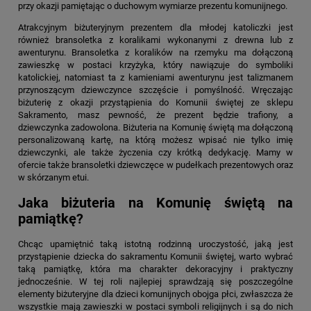
przy okazji pamiętając o duchowym wymiarze prezentu komunijnego.
Atrakcyjnym biżuteryjnym prezentem dla młodej katoliczki jest
również bransoletka z koralikami wykonanymi z drewna lub z
awenturynu. Bransoletka z koralików na rzemyku ma dołączoną
zawieszkę w postaci krzyżyka, który nawiązuje do symboliki
katolickiej, natomiast ta z kamieniami awenturynu jest talizmanem
przynoszącym dziewczynce szczęście i pomyślność. Wręczając
biżuterię z okazji przystąpienia do Komunii świętej ze sklepu
Sakramento, masz pewność, że prezent będzie trafiony, a
dziewczynka zadowolona.
Biżuteria na Komunię świętą
ma dołączoną
personalizowaną kartę, na którą możesz wpisać nie tylko imię
dziewczynki, ale także życzenia czy krótką dedykację. Mamy w
ofercie także bransoletki dziewczęce w pudełkach prezentowych oraz
w skórzanym etui.
Jaka biżuteria na Komunię świętą na
pamiątkę?
Chcąc upamiętnić taką istotną rodzinną uroczystość, jaką jest
przystąpienie dziecka do sakramentu Komunii świętej, warto wybrać
taką pamiątkę, która ma charakter dekoracyjny i praktyczny
jednocześnie. W tej roli najlepiej sprawdzają się poszczególne
elementy biżuteryjne dla dzieci komunijnych obojga płci, zwłaszcza że
wszystkie mają zawieszki w postaci symboli religijnych i są do nich