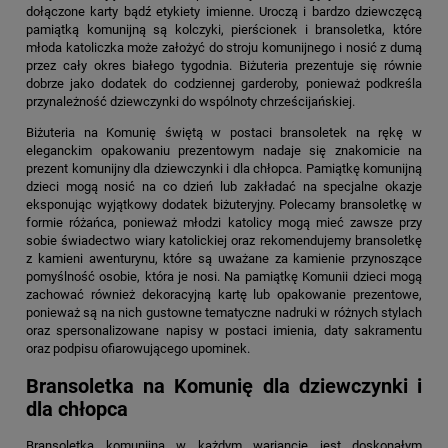
dołączone karty bądź etykiety imienne. Uroczą i bardzo dziewczęcą
pamiątką komunijną są kolczyki, pierścionek i bransoletka, które
młoda katoliczka może założyć do stroju komunijnego i nosić z dumą
przez cały okres białego tygodnia. Biżuteria prezentuje się równie
dobrze jako dodatek do codziennej garderoby, ponieważ podkreśla
przynależność dziewczynki do wspólnoty chrześcijańskiej.
Biżuteria na Komunię świętą
w postaci bransoletek na rękę w
eleganckim opakowaniu prezentowym nadaje się znakomicie na
prezent komunijny dla dziewczynki i dla chłopca. Pamiątkę komunijną
dzieci mogą nosić na co dzień lub zakładać na specjalne okazje
eksponując wyjątkowy dodatek biżuteryjny. Polecamy bransoletkę w
formie różańca, ponieważ młodzi katolicy mogą mieć zawsze przy
sobie świadectwo wiary katolickiej oraz rekomendujemy bransoletkę
z kamieni awenturynu, które są uważane za kamienie przynoszące
pomyślność osobie, która je nosi. Na pamiątkę Komunii dzieci mogą
zachować również dekoracyjną kartę lub opakowanie prezentowe,
ponieważ są na nich gustowne tematyczne nadruki w różnych stylach
oraz spersonalizowane napisy w postaci imienia, daty sakramentu
oraz podpisu ofiarowującego upominek.
Bransoletka na Komunię dla dziewczynki i
dla chłopca
Bransoletka komunijna w każdym wariancie jest doskonałym