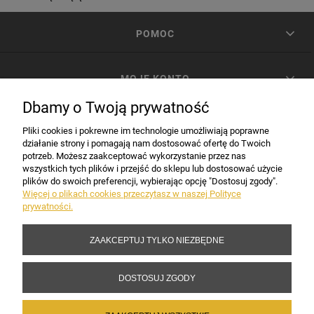
POMOC
MOJE KONTO
Dbamy o Twoją prywatność
PŁATNOŚCI I DOSTAWA
Pliki cookies i pokrewne im technologie umożliwiają poprawne
działanie strony i pomagają nam dostosować ofertę do Twoich
potrzeb. Możesz zaakceptować wykorzystanie przez nas
INFORMACJE
wszystkich tych plików i przejść do sklepu lub dostosować użycie
plików do swoich preferencji, wybierając opcję "Dostosuj zgody".
Więcej o plikach cookies przeczytasz w naszej Polityce
prywatności.
DANE FIRMY
ZAAKCEPTUJ TYLKO NIEZBĘDNE
Copyright 2017-2026 Sakramento.pl
DOSTOSUJ ZGODY