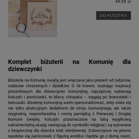
49,98 zł
DO KOSZYKA
Komplet biżuterii na Komunię dla
dziewczynki
Biżuteria na Komunię świętą
jest wręczana jako prezent od rodziców,
rodziców chrzestnych i dziadków. O ile krewni, szukając inspiracji
prezentowych dla dziewczynki komunijnej, najczęściej wybierają
kolczyki i pierścionki, to bliscy chłopaka – sięgają po bransoletki i
łańcuszki. Biżuterię komunijną warto spersonalizować, żeby stała się
nie tylko atrakcyjnym dodatkiem do stroju komunijnego, ale także
oryginalną, niepowtarzalną i cenną pamiątką z Pierwszej i Drugiej
Komunii świętej. Kolczyki przeznaczone na taką wyjątkową
sakramentalną okazję nawiązują do symboliki religijnej i są wykonane
z bezpiecznej dla dziecka stali nierdzewnej. Dziewczynce na pewno
spodoba się pierścionek z figurką aniołka i będzie go z dumą nosić,