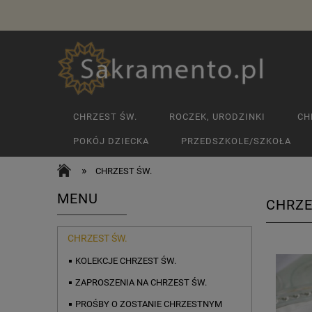
CHRZEST ŚW.
ROCZEK, URODZINKI
CH
POKÓJ DZIECKA
PRZEDSZKOLE/SZKOŁA
»
CHRZEST ŚW.
MENU
CHRZE
CHRZEST ŚW.
KOLEKCJE CHRZEST ŚW.
ZAPROSZENIA NA CHRZEST ŚW.
PROŚBY O ZOSTANIE CHRZESTNYM