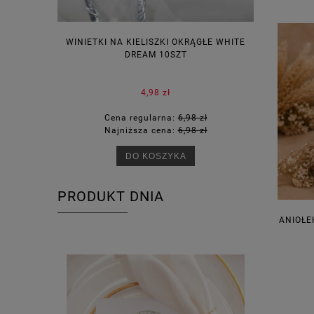
WINIETKI NA KIELISZKI OKRĄGŁE WHITE
PUDEŁECZ
DREAM 10SZT
KOR
4,98 zł
Cena regularna:
6,98 zł
Ce
Najniższa cena:
6,98 zł
Na
DO KOSZYKA
PRODUKT DNIA
ANIOŁE