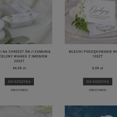
I NA CHRZEST ŚW./I KOMUNIA
BILECIKI PODZIĘKOWANIE W
ZIELONY WIANEK Z IMIENIEM
10SZT
20SZT
46,98 zł
6,98 zł
DO KOSZYKA
DO KOSZYKA
ZOBACZ WIĘCEJ
ZOBACZ WIĘCEJ