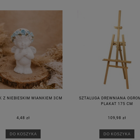
KA PODZIĘKOWANIE ZŁOTA
GIRLANDA BIAŁE PIÓRKA ZE ZŁOTE
ONKA KWADRAT 10SZT
6,98 zł
4,30 zł
na regularna:
9,98 zł
Cena regularna:
7,30 zł
jniższa cena:
3,00 zł
Najniższa cena:
7,30 zł
DO KOSZYKA
DO KOSZYKA
K Z NIEBIESKIM WIANKIEM 3CM
SZTALUGA DREWNIANA OGRO
PLAKAT 175 CM
4,48 zł
109,98 zł
DO KOSZYKA
DO KOSZYKA