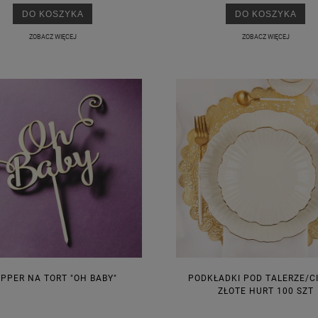
DO KOSZYKA
DO KOSZYKA
ZOBACZ WIĘCEJ
ZOBACZ WIĘCEJ
PPER NA TORT "OH BABY"
PODKŁADKI POD TALERZE/C
ZŁOTE HURT 100 SZT