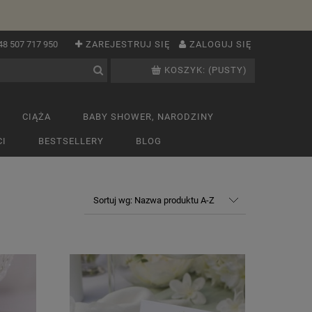
48 507 717 950
ZAREJESTRUJ SIĘ
ZALOGUJ SIĘ
KOSZYK:
(PUSTY)
CIĄŻA
BABY SHOWER, NARODZINY
I
BESTSELLERY
BLOG
Sortuj wg:
Nazwa produktu A-Z