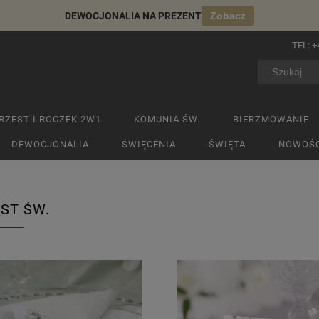
DEWOCJONALIA NA PREZENT
Zobacz
TEL:
+
RZEST I ROCZEK 2W1
KOMUNIA ŚW.
BIERZMOWANIE
DEWOCJONALIA
ŚWIĘCENIA
ŚWIĘTA
NOWOŚC
ST ŚW.