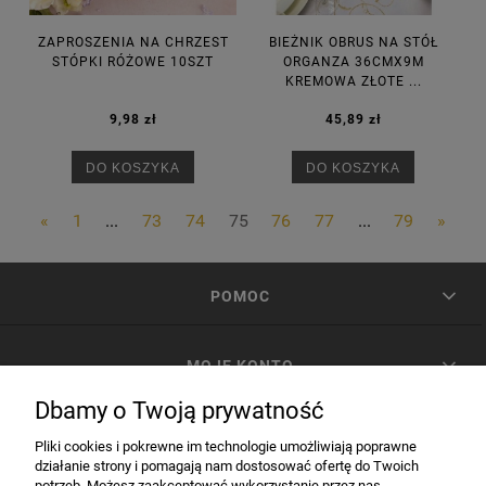
ZAPROSZENIA NA CHRZEST
BIEŻNIK OBRUS NA STÓŁ
STÓPKI RÓŻOWE 10SZT
ORGANZA 36CMX9M
KREMOWA ZŁOTE ...
9,98 zł
45,89 zł
DO KOSZYKA
DO KOSZYKA
«
1
...
73
74
75
76
77
...
79
»
POMOC
MOJE KONTO
Dbamy o Twoją prywatność
PŁATNOŚCI I DOSTAWA
Pliki cookies i pokrewne im technologie umożliwiają poprawne
działanie strony i pomagają nam dostosować ofertę do Twoich
potrzeb. Możesz zaakceptować wykorzystanie przez nas