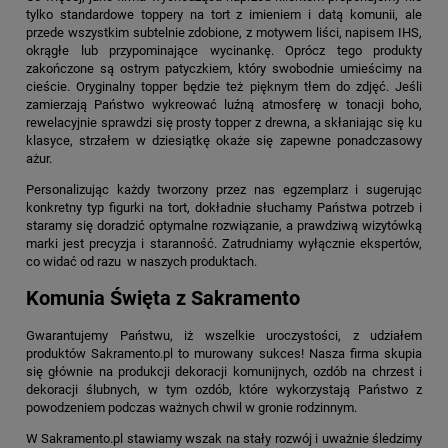
tylko standardowe toppery na tort z imieniem i datą komunii, ale
przede wszystkim subtelnie zdobione, z motywem liści, napisem IHS,
okrągłe lub przypominające wycinankę. Oprócz tego produkty
zakończone są ostrym patyczkiem, który swobodnie umieścimy na
cieście. Oryginalny topper będzie też pięknym tłem do zdjęć. Jeśli
zamierzają Państwo wykreować luźną atmosferę w tonacji boho,
rewelacyjnie sprawdzi się prosty topper z drewna, a skłaniając się ku
klasyce, strzałem w dziesiątkę okaże się zapewne ponadczasowy
ażur.
Personalizując każdy tworzony przez nas egzemplarz i sugerując
konkretny typ figurki na tort, dokładnie słuchamy Państwa potrzeb i
staramy się doradzić optymalne rozwiązanie, a prawdziwą wizytówką
marki jest precyzja i staranność. Zatrudniamy wyłącznie ekspertów,
co widać od razu w naszych produktach.
Komunia Święta z Sakramento
Gwarantujemy Państwu, iż wszelkie uroczystości, z udziałem
produktów Sakramento.pl to murowany sukces! Nasza firma skupia
się głównie na produkcji dekoracji komunijnych, ozdób na chrzest i
dekoracji ślubnych, w tym ozdób, które wykorzystają Państwo z
powodzeniem podczas ważnych chwil w gronie rodzinnym.
W Sakramento.pl stawiamy wszak na stały rozwój i uważnie śledzimy