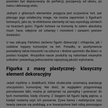
powinien być dopracowany do perfekcji, począwszy od ubioru, po
menu i dekorację stołu.
Jednym z głównych elementów przyjęcia jest oczywiście tort, zaś
planując jego ostateczny image, nie można zapomnieć o figurkach
tortowych, jako że, te efektowne elementy od razu wywołują uśmiech
na twarzach gości. Figurki tortowe na Komunię to zatem absolutny
must- have, odejście od sztampy i monotonii i zarazem powiew
świeżości.
U nas zakupią Państwo zarówno figurki dziewcząt i chłopców, jak i
ozdobne toppery komunijne na tort. Ponadto, w asortymencie
posiadamy także kieszonki na sztućce i drobne upominki dla dzieci w
postaci książek. Wszystkie nasze produkty są natomiast niezwykle
unikalne i prezentują jednocześnie najwyższą jakość wykonania.
Figurka z masy plastycznej- klasyczny
element dekoracyjny
Jeżeli myślimy o dodatkach, które skutecznie urozmaicą aranżację
uroczystości komunijnej. Nie dość, że wyglądem przypominają
porcelanowe lalki, można je zatrzymać na pamiątkę i powracać do
tych momentów, kiedy chcemy. Z biegiem lat figurki będą piękne, a
kiedyś możemy użyć ich ponownie. Żywe barwy i realistyczne rysy
twarzy zawsze się podobają, a w towarzystwie bieli robią piorunujące