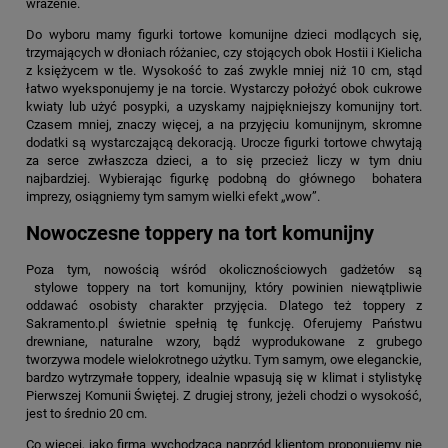
wrażenie.
Do wyboru mamy figurki tortowe komunijne dzieci modlących się,
trzymających w dłoniach różaniec, czy stojących obok Hostii i Kielicha
z księżycem w tle. Wysokość to zaś zwykle mniej niż 10 cm, stąd
łatwo wyeksponujemy je na torcie. Wystarczy położyć obok cukrowe
kwiaty lub użyć posypki, a uzyskamy najpiękniejszy komunijny tort.
Czasem mniej, znaczy więcej, a na przyjęciu komunijnym, skromne
dodatki są wystarczającą dekoracją. Urocze figurki tortowe chwytają
za serce zwłaszcza dzieci, a to się przecież liczy w tym dniu
najbardziej. Wybierając figurkę podobną do głównego bohatera
imprezy, osiągniemy tym samym wielki efekt „wow”.
Nowoczesne toppery na tort komunijny
Poza tym, nowością wśród okolicznościowych gadżetów są
stylowe toppery na tort komunijny, który powinien niewątpliwie
oddawać osobisty charakter przyjęcia. Dlatego też toppery z
Sakramento.pl świetnie spełnią tę funkcję. Oferujemy Państwu
drewniane, naturalne wzory, bądź wyprodukowane z grubego
tworzywa modele wielokrotnego użytku. Tym samym, owe eleganckie,
bardzo wytrzymałe toppery, idealnie wpasują się w klimat i stylistykę
Pierwszej Komunii Świętej. Z drugiej strony, jeżeli chodzi o wysokość,
jest to średnio 20 cm.
Co więcej, jako firma wychodząca naprzód klientom proponujemy nie