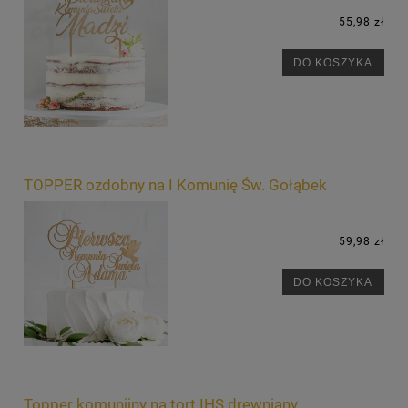
55,98 zł
DO KOSZYKA
TOPPER ozdobny na I Komunię Św. Gołąbek
59,98 zł
DO KOSZYKA
Topper komunijny na tort IHS drewniany