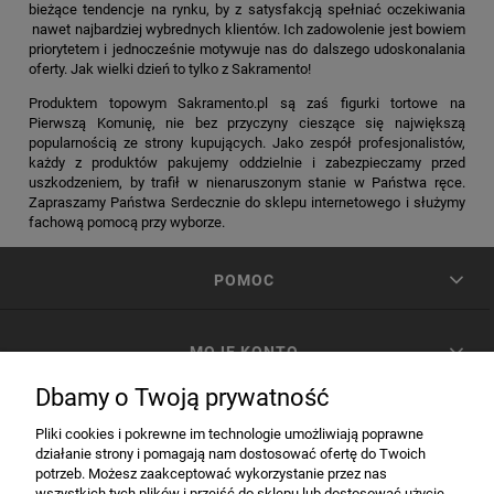
bieżące tendencje na rynku, by z satysfakcją spełniać oczekiwania
nawet najbardziej wybrednych klientów. Ich zadowolenie jest bowiem
priorytetem i jednocześnie motywuje nas do dalszego udoskonalania
oferty. Jak wielki dzień to tylko z Sakramento!
Produktem topowym Sakramento.pl są zaś figurki tortowe na
Pierwszą Komunię, nie bez przyczyny cieszące się największą
popularnością ze strony kupujących. Jako zespół profesjonalistów,
każdy z produktów pakujemy oddzielnie i zabezpieczamy przed
uszkodzeniem, by trafił w nienaruszonym stanie w Państwa ręce.
Zapraszamy Państwa Serdecznie do sklepu internetowego i służymy
fachową pomocą przy wyborze.
POMOC
MOJE KONTO
Dbamy o Twoją prywatność
PŁATNOŚCI I DOSTAWA
Pliki cookies i pokrewne im technologie umożliwiają poprawne
działanie strony i pomagają nam dostosować ofertę do Twoich
potrzeb. Możesz zaakceptować wykorzystanie przez nas
INFORMACJE
wszystkich tych plików i przejść do sklepu lub dostosować użycie