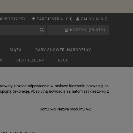
48 507 717 950
ZAREJESTRUJ SIĘ
ZALOGUJ SIĘ
KOSZYK:
(PUSTY)
CIĄŻA
BABY SHOWER, NARODZINY
I
BESTSELLERY
BLOG
 serwety złożone odpowiednio w stylowe kieszonki pozwalają na
spójną dekorację. Absolutną nowością są natomiast kieszonki z
Sortuj wg:
Nazwa produktu A-Z