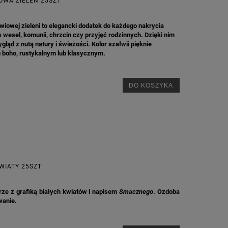
OWA ZIELEŃ 25SZT
wiowej zieleni to elegancki dodatek do każdego nakrycia
 wesel, komunii, chrzcin czy przyjęć rodzinnych. Dzięki nim
ląd z nutą natury i świeżości. Kolor szałwii pięknie
u boho, rustykalnym lub klasycznym.
DO KOSZYKA
WIATY 25SZT
rze z grafiką białych kwiatów i napisem
Smacznego
. Ozdoba
wanie.