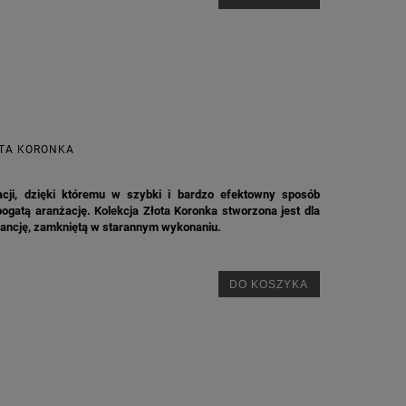
OTA KORONKA
cji, dzięki któremu w szybki i bardzo efektowny sposób
ogatą aranżację. Kolekcja Złota Koronka stworzona jest dla
legancję, zamkniętą w starannym wykonaniu.
DO KOSZYKA