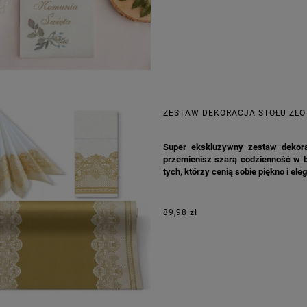
na regularna:
6,98 zł
Cena regularna:
7,30 zł
jniższa cena:
6,98 zł
Najniższa cena:
7,30 zł
DO KOSZYKA
DO KOSZYKA
ZESTAW DEKORACJA STOŁU ZŁ
Super ekskluzywny zestaw dekora
przemienisz szarą codzienność w b
tych, którzy cenią sobie piękno i e
89,98 zł