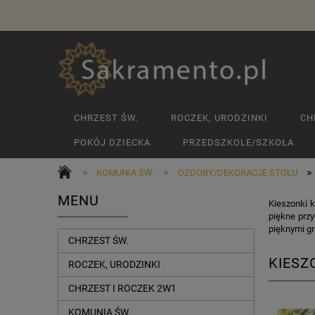
CHRZEST ŚW.
ROCZEK, URODZINKI
CH
POKÓJ DZIECKA
PRZEDSZKOLE/SZKOŁA
»
»
»
KOMUNIA ŚW.
OZDOBY/DEKORACJE STOŁU
MENU
Kieszonki 
piękne prz
pięknymi gr
CHRZEST ŚW.
KIESZ
ROCZEK, URODZINKI
CHRZEST I ROCZEK 2W1
KOMUNIA ŚW.