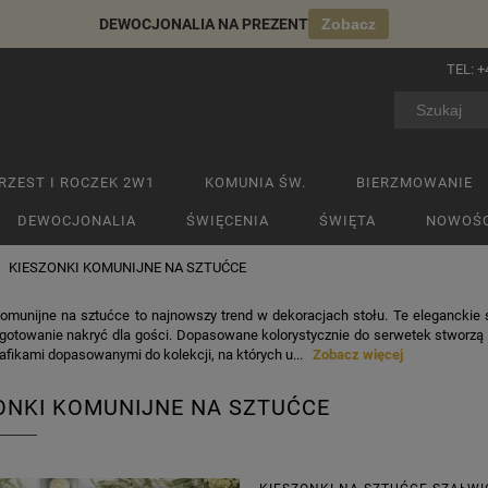
DEWOCJONALIA NA PREZENT
Zobacz
TEL:
+
RZEST I ROCZEK 2W1
KOMUNIA ŚW.
BIERZMOWANIE
DEWOCJONALIA
ŚWIĘCENIA
ŚWIĘTA
NOWOŚC
KIESZONKI KOMUNIJNE NA SZTUĆCE
komunijne na sztućce to najnowszy trend w dekoracjach stołu. Te eleganckie
ygotowanie nakryć dla gości. Dopasowane kolorystycznie do serwetek stworzą 
afikami dopasowanymi do kolekcji, na których u...
Zobacz więcej
ONKI KOMUNIJNE NA SZTUĆCE