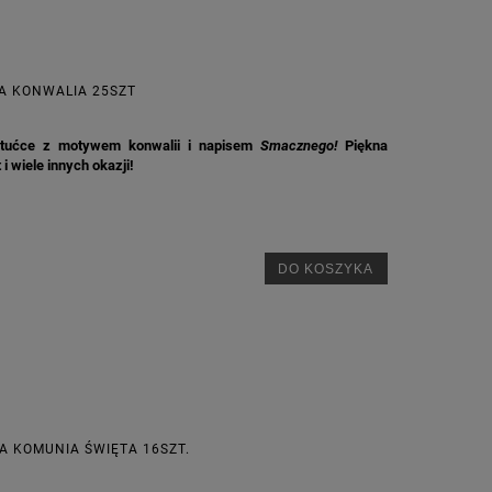
A KONWALIA 25SZT
tućce z motywem konwalii i napisem
Smacznego!
Piękna
i wiele innych okazji!
DO KOSZYKA
A KOMUNIA ŚWIĘTA 16SZT.