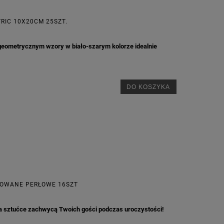
RIC 10X20CM 25SZT.
 geometrycznym wzory w biało-szarym kolorze idealnie
DO KOSZYKA
ROWANE PERŁOWE 16SZT
a sztućce zachwycą Twoich gości podczas uroczystości!