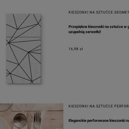
KIESZONKI NA SZTUĆCE GEOMET
Prz
epiękne kieszonki na sztućce w
uzupełnią serwetki!
16,98 zł
KIESZONKI NA SZTUĆCE PERFO
Eleganckie perforowane kieszonki n