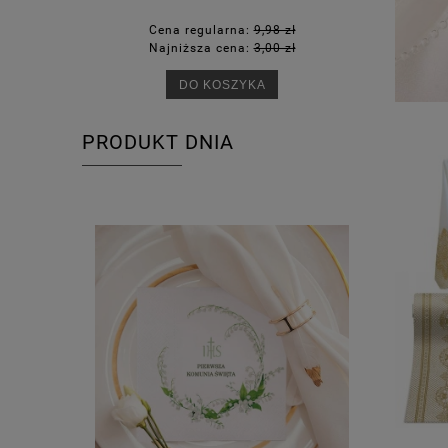
Cena regularna:
9,98 zł
Ce
Najniższa cena:
3,00 zł
Na
DO KOSZYKA
PRODUKT DNIA