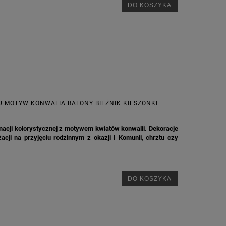
DO KOSZYKA
ŁU MOTYW KONWALIA BALONY BIEŻNIK KIESZONKI
onacji kolorystycznej z motywem kwiatów konwalii. Dekoracje
acji na przyjęciu rodzinnym z okazji I Komunii, chrztu czy
DO KOSZYKA