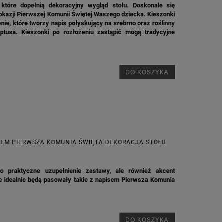
 które dopełnią dekoracyjny wygląd stołu. Doskonale się
okazji Pierwszej Komunii Świętej Waszego dziecka. Kieszonki
nie, które tworzy napis połyskujący na srebrno oraz roślinny
ptusa. Kieszonki po rozłożeniu zastąpić mogą tradycyjne
DO KOSZYKA
SEM PIERWSZA KOMUNIA ŚWIĘTA DEKORACJA STOŁU
ko praktyczne uzupełnienie zastawy, ale również akcent
ne idealnie będą pasowały takie z napisem Pierwsza Komunia
M
DO KOSZYKA