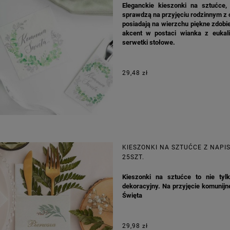
Eleganckie kieszonki na sztućce,
sprawdzą na przyjęciu rodzinnym z 
posiadają na wierzchu piękne zdobie
akcent w postaci wianka z eukali
serwetki stołowe.
29,48 zł
KIESZONKI NA SZTUĆCE Z NAPI
25SZT.
Kieszonki na sztućce to nie tyl
dekoracyjny. Na przyjęcie komunij
A KIELISZKI OKRĄGŁE WHITE
GIRLANDA BIAŁE PIÓRKA ZE ZŁOTE
Święta
DREAM 10SZT
29,98 zł
4,98 zł
4,30 zł