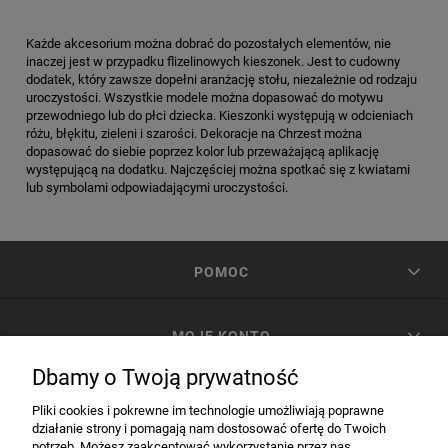
Każde akcesorium można dobrać do pozostałych elementów, nie
inaczej jest w przypadku flizelinowych kieszonek. Jest to cudowny
dodatek, który zawsze dopełni aranżację stołu, niezależnie od rodzaju
uroczystości. Wszystkie modele można dopasować do motywu
przewodniego lub do płci dziecka. Kieszonki występują w odcieniach
różu, błękitu, zieleni i szarości. Dekoracje na Chrzest można
dopasować do siebie poprzez kolor lub przeważającą aplikację
występującą na dodatku. Najczęściej można spotkać się z kwiatami
lub symbolami odpowiadającymi uroczystości.
POMOC
MOJE KONTO
Dbamy o Twoją prywatność
PŁATNOŚCI I DOSTAWA
Pliki cookies i pokrewne im technologie umożliwiają poprawne
działanie strony i pomagają nam dostosować ofertę do Twoich
potrzeb. Możesz zaakceptować wykorzystanie przez nas