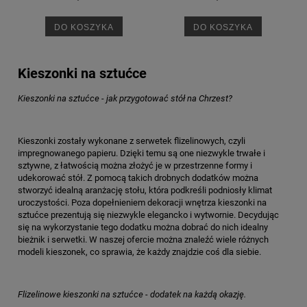
DO KOSZYKA
DO KOSZYKA
Kieszonki na sztućce
Kieszonki na sztućce - jak przygotować stół na Chrzest?
Kieszonki zostały wykonane z serwetek flizelinowych, czyli
impregnowanego papieru. Dzięki temu są one niezwykle trwałe i
sztywne, z łatwością można złożyć je w przestrzenne formy i
udekorować stół. Z pomocą takich drobnych dodatków można
stworzyć idealną aranżację stołu, która podkreśli podniosły klimat
uroczystości. Poza dopełnieniem dekoracji wnętrza kieszonki na
sztućce prezentują się niezwykle elegancko i wytwornie. Decydując
się na wykorzystanie tego dodatku można dobrać do nich idealny
bieżnik i serwetki. W naszej ofercie można znaleźć wiele różnych
modeli kieszonek, co sprawia, że każdy znajdzie coś dla siebie.
Flizelinowe kieszonki na sztućce - dodatek na każdą okazję.