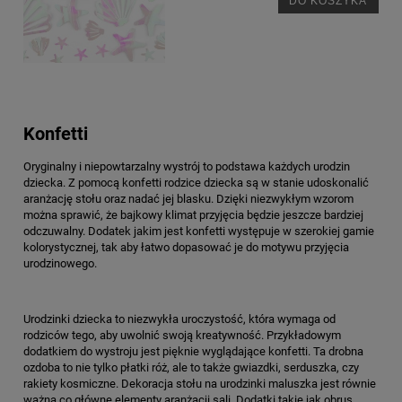
DO KOSZYKA
Konfetti
Oryginalny i niepowtarzalny wystrój to podstawa każdych urodzin
dziecka. Z pomocą konfetti rodzice dziecka są w stanie udoskonalić
aranżację stołu oraz nadać jej blasku. Dzięki niezwykłym wzorom
można sprawić, że bajkowy klimat przyjęcia będzie jeszcze bardziej
odczuwalny. Dodatek jakim jest konfetti występuje w szerokiej gamie
kolorystycznej, tak aby łatwo dopasować je do motywu przyjęcia
urodzinowego.
Urodzinki dziecka to niezwykła uroczystość, która wymaga od
rodziców tego, aby uwolnić swoją kreatywność. Przykładowym
dodatkiem do wystroju jest pięknie wyglądające konfetti. Ta drobna
ozdoba to nie tylko płatki róż, ale to także gwiazdki, serduszka, czy
rakiety kosmiczne. Dekoracja stołu na urodzinki maluszka jest równie
ważna co główne elementy aranżacji sali. Dodatki takie jak obrus,