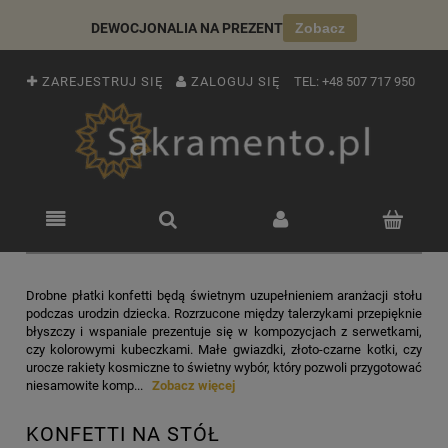
DEWOCJONALIA NA PREZENT
Zobacz
ZAREJESTRUJ SIĘ
ZALOGUJ SIĘ
TEL:
+48 507 717 950
Drobne płatki konfetti będą świetnym uzupełnieniem aranżacji stołu
podczas urodzin dziecka. Rozrzucone między talerzykami przepięknie
błyszczy i wspaniale prezentuje się w kompozycjach z serwetkami,
czy kolorowymi kubeczkami. Małe gwiazdki, złoto-czarne kotki, czy
urocze rakiety kosmiczne to świetny wybór, który pozwoli przygotować
niesamowite komp...
Zobacz więcej
KONFETTI NA STÓŁ