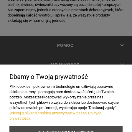
bieżnik, świece, świeczniki czy wazony są bazą do całej kompozycji.
Nie zapominajmy jednak o drobnych elementach dekoracyjnych, które
dopełniają całość wystroju i sprawiają, że wszystkie produkty
składają się w harmonijną jedność.
POMOC
MOJE KONTO
Dbamy o Twoją prywatność
PŁATNOŚCI I DOSTAWA
Pliki cookies i pokrewne im technologie umożliwiają poprawne
działanie strony i pomagają nam dostosować ofertę do Twoich
potrzeb. Możesz zaakceptować wykorzystanie przez nas
INFORMACJE
wszystkich tych plików i przejść do sklepu lub dostosować użycie
plików do swoich preferencji, wybierając opcję "Dostosuj zgody".
Więcej o plikach cookies przeczytasz w naszej Polityce
prywatności.
DANE FIRMY