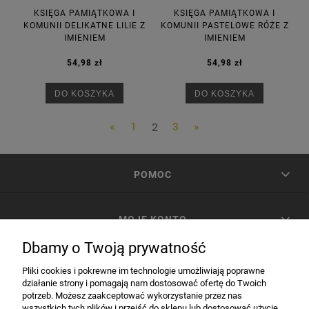
KSIĘGA PAMIĄTKOWA I
KSIĘGA PAMIĄTKOWA I
KOMUNII DELIKATNE LILIE Z
KOMUNII PASTELOWE RÓŻE Z
IMIENIEM
IMIENIEM
54,98 zł
54,98 zł
DO KOSZYKA
DO KOSZYKA
«
1
2
3
»
POMOC
MOJE KONTO
Dbamy o Twoją prywatność
PŁATNOŚCI I DOSTAWA
Pliki cookies i pokrewne im technologie umożliwiają poprawne
działanie strony i pomagają nam dostosować ofertę do Twoich
potrzeb. Możesz zaakceptować wykorzystanie przez nas
INFORMACJE
wszystkich tych plików i przejść do sklepu lub dostosować użycie