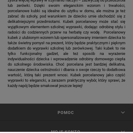
zyska więcej wprawy w trzymaniu naczyń – zazwyczaj od przedszkola
lub zerówki. Dzięki swoim eleganckim wzorom i trwałości,
porcelanowe kubki są idealne do użytku w domu, ale można je też
zabrać do szkoły, pod warunkiem że dziecko umie obchodzić się z
delikatniejszymi przedmiotami. Kubek porcelanowy może stać się
wyjątkowym elementem szkolnej wyprawki, dodając odrobinę stylu i
radości do codziennych przerw na herbatę czy wodę. Porcelanowy
kubek z ulubionym wzorem lub spersonalizowany imieniem dziecka to
także świetny pomysł na prezent, który będzie praktycznym i pięknym
dodatkiem do wyprawki szkolnej lub zerówkowej. Taki kubek to nie
tylko funkcjonalny gadżet, ale też sposób na wyrażenie
indywidualności dziecka i wprowadzenie odrobiny domowego ciepła
do szkolnego środowiska. Choć porcelana jest bardziej delikatna,
nauczenie dziecka ostrożności i dbania o swoje rzeczy to dodatkowa
wartość, którą taki prezent wnosi. Kubek porcelanowy jako część
wyprawki to elegancki, a zarazem praktyczny wybór, który sprawi, że
każdy napój będzie smakował jeszcze lepiej!
POMOC
MOJE KONTO