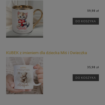
59,98 zł
DO KOSZYKA
KUBEK z imieniem dla dziecka Miś i Owieczka
35,98 zł
DO KOSZYKA