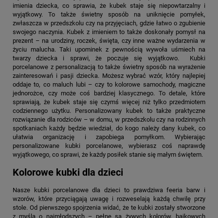
imienia dziecka, co sprawia, że kubek staje się niepowtarzalny i
wyjątkowy. To także świetny sposób na uniknięcie pomyłek,
zwłaszcza w przedszkolu czy na przyjęciach, gdzie łatwo o zgubienie
swojego naczynia. Kubek z imieniem to także doskonały pomysł na
prezent – na urodziny, roczek, święta, czy inne ważne wydarzenia w
życiu malucha. Taki upominek z pewnością wywoła uśmiech na
twarzy dziecka i sprawi, że poczuje się wyjątkowo. Kubki
porcelanowe z personalizacją to także świetny sposób na wyrażenie
zainteresowań i pasji dziecka. Możesz wybrać wzór, który najlepiej
oddaje to, co maluch lubi – czy to kolorowe samochody, magiczne
jednorożce, czy może coś bardziej klasycznego. To detale, które
sprawiają, że kubek staje się czymś więcej niż tylko przedmiotem
codziennego użytku. Personalizowany kubek to także praktyczne
rozwiązanie dla rodziców – w domu, w przedszkolu czy na rodzinnych
spotkaniach każdy będzie wiedział, do kogo należy dany kubek, co
ułatwia organizację i zapobiega pomyłkom. Wybierając
personalizowane kubki porcelanowe, wybierasz coś naprawdę
wyjątkowego, co sprawi, że każdy posiłek stanie się małym świętem.
Kolorowe kubki dla dzieci
Nasze kubki porcelanowe dla dzieci to prawdziwa feeria barw i
wzorów, które przyciągają uwagę i rozweselają każdą chwilę przy
stole. Od pierwszego spojrzenia widać, że te kubki zostały stworzone
z myślą o najmłodszych – pełne są żywych kolorów, bajkowych