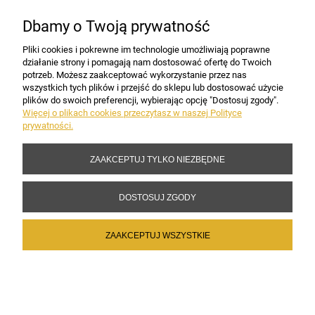
Dbamy o Twoją prywatność
PŁATNOŚCI I DOSTAWA
Pliki cookies i pokrewne im technologie umożliwiają poprawne
działanie strony i pomagają nam dostosować ofertę do Twoich
potrzeb. Możesz zaakceptować wykorzystanie przez nas
INFORMACJE
wszystkich tych plików i przejść do sklepu lub dostosować użycie
plików do swoich preferencji, wybierając opcję "Dostosuj zgody".
Więcej o plikach cookies przeczytasz w naszej Polityce
prywatności.
DANE FIRMY
ZAAKCEPTUJ TYLKO NIEZBĘDNE
Copyright 2017-2026 Sakramento.pl
DOSTOSUJ ZGODY
ZAAKCEPTUJ WSZYSTKIE
POKAŻ PEŁNĄ WERSJĘ STRONY
Sklep internetowy Shoper Premium