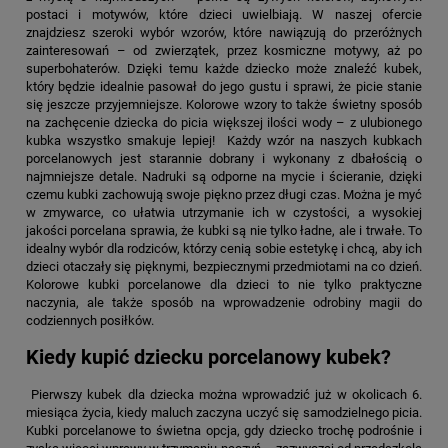
postaci i motywów, które dzieci uwielbiają. W naszej ofercie
znajdziesz szeroki wybór wzorów, które nawiązują do przeróżnych
zainteresowań – od zwierzątek, przez kosmiczne motywy, aż po
superbohaterów. Dzięki temu każde dziecko może znaleźć kubek,
który będzie idealnie pasował do jego gustu i sprawi, że picie stanie
się jeszcze przyjemniejsze. Kolorowe wzory to także świetny sposób
na zachęcenie dziecka do picia większej ilości wody – z ulubionego
kubka wszystko smakuje lepiej! Każdy wzór na naszych kubkach
porcelanowych jest starannie dobrany i wykonany z dbałością o
najmniejsze detale. Nadruki są odporne na mycie i ścieranie, dzięki
czemu kubki zachowują swoje piękno przez długi czas. Można je myć
w zmywarce, co ułatwia utrzymanie ich w czystości, a wysokiej
jakości porcelana sprawia, że kubki są nie tylko ładne, ale i trwałe. To
idealny wybór dla rodziców, którzy cenią sobie estetykę i chcą, aby ich
dzieci otaczały się pięknymi, bezpiecznymi przedmiotami na co dzień.
Kolorowe kubki porcelanowe dla dzieci to nie tylko praktyczne
naczynia, ale także sposób na wprowadzenie odrobiny magii do
codziennych posiłków.
Kiedy kupić dziecku porcelanowy kubek?
Pierwszy kubek dla dziecka można wprowadzić już w okolicach 6.
miesiąca życia, kiedy maluch zaczyna uczyć się samodzielnego picia.
Kubki porcelanowe to świetna opcja, gdy dziecko trochę podrośnie i