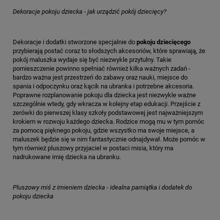
Dekoracje pokoju dziecka - jak urządzić pokój dziecięcy?
Dekoracje i dodatki stworzone specjalnie do
pokoju dziecięcego
przybierają postać coraz to słodszych akcesoriów, które sprawiają, że
pokój maluszka wydaje się być niezwykle przytulny. Takie
pomieszczenie powinno spełniać również kilka ważnych zadań -
bardzo ważna jest przestrzeń do zabawy oraz nauki, miejsce do
spania i odpoczynku oraz kącik na ubranka i potrzebne akcesoria.
Poprawne rozplanowanie pokoju dla dziecka jest niezwykle ważne
szczególnie wtedy, gdy wkracza w kolejny etap edukacji. Przejście z
zerówki do pierwszej klasy szkoły podstawowej jest najważniejszym
krokiem w rozwoju każdego dziecka. Rodzice mogą mu w tym pomóc
za pomocą pięknego pokoju, gdzie wszystko ma swoje miejsce, a
maluszek będzie się w nim fantastycznie odnajdywał. Może pomóc w
tym również pluszowy przyjaciel w postaci misia, który ma
nadrukowane imię dziecka na ubranku.
Pluszowy miś z imieniem dziecka - idealna pamiątka i dodatek do
pokoju dziecka