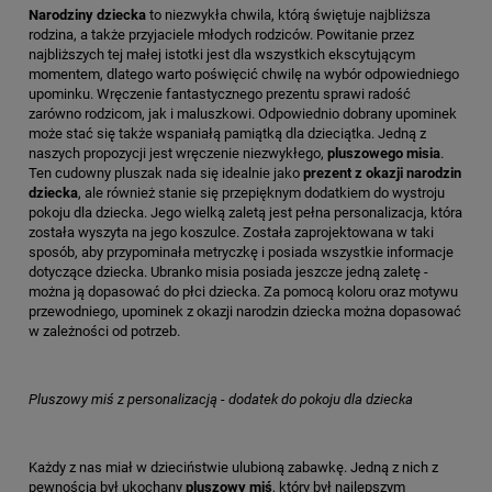
Narodziny dziecka
to niezwykła chwila, którą świętuje najbliższa
rodzina, a także przyjaciele młodych rodziców. Powitanie przez
najbliższych tej małej istotki jest dla wszystkich ekscytującym
momentem, dlatego warto poświęcić chwilę na wybór odpowiedniego
upominku. Wręczenie fantastycznego prezentu sprawi radość
zarówno rodzicom, jak i maluszkowi. Odpowiednio dobrany upominek
może stać się także wspaniałą pamiątką dla dzieciątka. Jedną z
naszych propozycji jest wręczenie niezwykłego,
pluszowego misia
.
Ten cudowny pluszak nada się idealnie jako
prezent z okazji narodzin
dziecka
, ale również stanie się przepięknym dodatkiem do wystroju
pokoju dla dziecka. Jego wielką zaletą jest pełna personalizacja, która
została wyszyta na jego koszulce. Została zaprojektowana w taki
sposób, aby przypominała metryczkę i posiada wszystkie informacje
dotyczące dziecka. Ubranko misia posiada jeszcze jedną zaletę -
można ją dopasować do płci dziecka. Za pomocą koloru oraz motywu
przewodniego, upominek z okazji narodzin dziecka można dopasować
w zależności od potrzeb.
Pluszowy miś z personalizacją - dodatek do pokoju dla dziecka
Każdy z nas miał w dzieciństwie ulubioną zabawkę. Jedną z nich z
pewnością był ukochany
pluszowy miś
, który był najlepszym