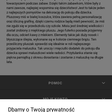
towarzyszem podczas zabaw. Dzięki takim zabawkom, które były z
nami zawsze, najlepiej wspomina się dzieciństwo! Jest to także jeden
z najlepszych pomysłów na dekorację do pokoju dla dziecka.
Pluszowy miś w białej koszulce, która zawiera pełną personalizację
oraz śliczną grafikę, dzięki czemu rodzice będą mieli pewność, że miś
nie zgubi się w przedszkolu czy szkole. Misiu jest średniej wielkości i
został zrobiony z miękkiego pluszu. Jego futerko posiada przyjemny
dla oczu, odcień kawy z mlekiem. Elementy takie jak duży nosek i
błyszczące ślepia, wykonane są w kolorze ciemnego brązu. Ten
prześliczny pluszak sprawdzi się idealnie w roli najlepszego
przyjaciela maluszka. Tak uroczy i mięciutki dodatek do pokoju dla
dziecka sprawi maluszkowi wiele radości. Przytulanka stanie się
piękna pamiątką z okresu dorastania i zostanie z maluszkę na długie
lata.
POMOC
MOJE KONTO
Dbamy o Twoją prywatność