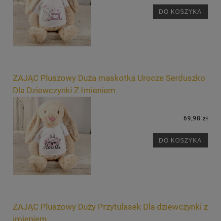
DO KOSZYKA
ZAJĄC Pluszowy Duża maskotka Urocze Serduszko
Dla Dziewczynki Z Imieniem
69,98 zł
DO KOSZYKA
ZAJĄC Pluszowy Duży Przytulasek Dla dziewczynki z
imieniem