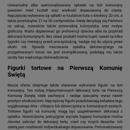
Uniwersalny albo spersonalizowany opłatek na tort komunijny
powinien mieć kształt oraz wielkość dopasowaną do ciasta.
Najczęściej wybierane są opłatki w kształcie koła o średnicy 20 cm, a
także prostokątne 21 na 30 centymetrów. Kiedy decydują się Państwo
na zakup, rozważcie także przewodnią kolorystykę oraz motyw
graficzny. Warto dopasować go preferencji dziecka albo na przykład
dekoracji komunijnych. Bez obaw produkt można kupić nawet na kilka
tygodni czy miesięcy przed uroczystością, nadaje się do użycia przez
około rok. Sposób mocowania opłatka dekoracyjnego na
przygotowanym torcie nie jest skomplikowany, podołają mu także
osoby bez większego doświadczenia.
Figurki tortowe na Pierwszą Komunię
Świętą
Nasza oferta obejmuje także starannie wykonane figurki na tort
komunijny. Ten rodzaj trójwymiarowych dekoracji tortu na Pierwszą
Komunię Świętą stale zachwyca i nadaje specjalny wyraz nawet
prostym słodkościom. Najczęściej figurki przedstawiają bohatera tego
wyjątkowego dnia - chłopca lub dziewczynkę w komunijnych szatach.
Tortowe figurki na komunię mogą być uzupełnieniem dekoracji z
opłatka. Nowoczesne, precyzyjnie wycięte toppery komunijne można
również zaliczyć do dekoracji tortu, ciast czy innych deserów. Ich
zaletą jest możliwość indywidualnego dopasowania. Personalizowany