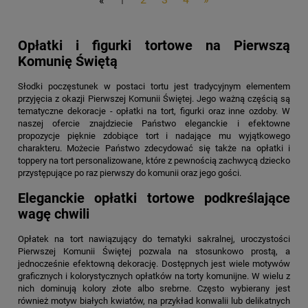
«
1
2
3
4
»
Opłatki i figurki tortowe na Pierwszą
Komunię Świętą
Słodki poczęstunek w postaci tortu jest tradycyjnym elementem
przyjęcia z okazji Pierwszej Komunii Świętej. Jego ważną częścią są
tematyczne dekoracje - opłatki na tort, figurki oraz inne ozdoby. W
naszej ofercie znajdziecie Państwo eleganckie i efektowne
propozycje pięknie zdobiące tort i nadające mu wyjątkowego
charakteru. Możecie Państwo zdecydować się także na opłatki i
toppery na tort personalizowane, które z pewnością zachwycą dziecko
przystępujące po raz pierwszy do komunii oraz jego gości.
Eleganckie opłatki tortowe podkreślające
wagę chwili
Opłatek na tort nawiązujący do tematyki sakralnej, uroczystości
Pierwszej Komunii Świętej pozwala na stosunkowo prostą, a
jednocześnie efektowną dekorację. Dostępnych jest wiele motywów
graficznych i kolorystycznych opłatków na torty komunijne. W wielu z
nich dominują kolory złote albo srebrne. Często wybierany jest
również motyw białych kwiatów, na przykład konwalii lub delikatnych