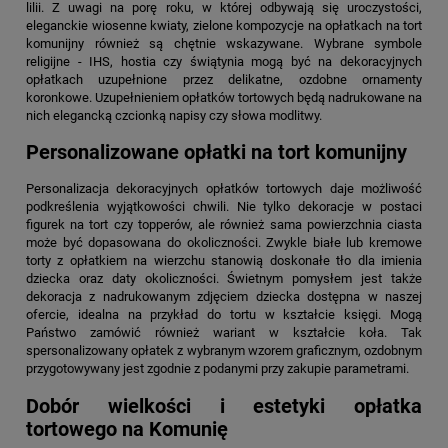
lilii. Z uwagi na porę roku, w której odbywają się uroczystości,
eleganckie wiosenne kwiaty, zielone kompozycje na opłatkach na tort
komunijny również są chętnie wskazywane. Wybrane symbole
religijne - IHS, hostia czy świątynia mogą być na dekoracyjnych
opłatkach uzupełnione przez delikatne, ozdobne ornamenty
koronkowe. Uzupełnieniem opłatków tortowych będą nadrukowane na
nich elegancką czcionką napisy czy słowa modlitwy.
Personalizowane opłatki na tort komunijny
Personalizacja dekoracyjnych opłatków tortowych daje możliwość
podkreślenia wyjątkowości chwili. Nie tylko dekoracje w postaci
figurek na tort czy topperów, ale również sama powierzchnia ciasta
może być dopasowana do okoliczności. Zwykle białe lub kremowe
torty z opłatkiem na wierzchu stanowią doskonałe tło dla imienia
dziecka oraz daty okoliczności. Świetnym pomysłem jest także
dekoracja z nadrukowanym zdjęciem dziecka dostępna w naszej
ofercie, idealna na przykład do tortu w kształcie księgi. Mogą
Państwo zamówić również wariant w kształcie koła. Tak
spersonalizowany opłatek z wybranym wzorem graficznym, ozdobnym
przygotowywany jest zgodnie z podanymi przy zakupie parametrami.
Dobór wielkości i estetyki opłatka
tortowego na Komunię