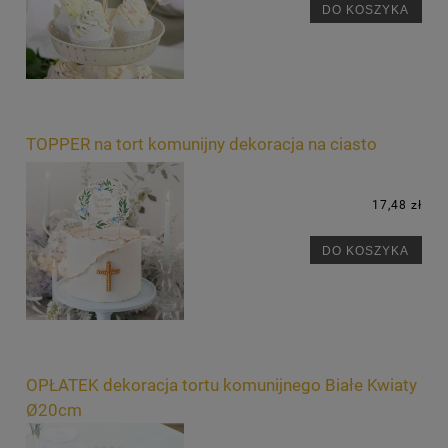
DO KOSZYKA
TOPPER na tort komunijny dekoracja na ciasto
17,48 zł
DO KOSZYKA
OPŁATEK dekoracja tortu komunijnego Białe Kwiaty
Ø20cm