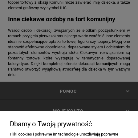
topper tortowy z okazji Komunii może zawierać imię dziecka, a także
element graficzny czy symbol IHS.
Inne ciekawe ozdoby na tort komunijny
Wśród ozdób i dekoracji związanych ze słodkim poczęstunkiem w
ramach przyjęcia pierwszokomunijnego warto wyróżnić inne elementy
idealnie uzupełniające opłatki tortowe, figurki czy toppery. Mogą one
stanowić efektowne dopełnienie, dopasowane stylem i odcieniem do
pozostałych elementów wystroju stołu. Ciekawym rozwiązaniem są
fontanny tortowe, które występują w tematycznie dopasowanej
kolorystyce. Dzięki kompletnej ofercie dekoracji komunijnych mogą
Państwo stworzyć wyjątkową atmosferę dla dziecka w tym ważnym
dniu.
POMOC
MOJE KONTO
Dbamy o Twoją prywatność
PŁATNOŚCI I DOSTAWA
Pliki cookies i pokrewne im technologie umożliwiają poprawne