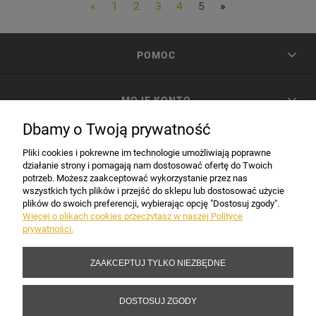
«
1
2
3
4
5
»
POMOC
MOJE KONTO
Dbamy o Twoją prywatność
PŁATNOŚCI I DOSTAWA
Pliki cookies i pokrewne im technologie umożliwiają poprawne
działanie strony i pomagają nam dostosować ofertę do Twoich
potrzeb. Możesz zaakceptować wykorzystanie przez nas
INFORMACJE
wszystkich tych plików i przejść do sklepu lub dostosować użycie
plików do swoich preferencji, wybierając opcję "Dostosuj zgody".
Więcej o plikach cookies przeczytasz w naszej Polityce
prywatności.
DANE FIRMY
ZAAKCEPTUJ TYLKO NIEZBĘDNE
Copyright 2017-2026 Sakramento.pl
DOSTOSUJ ZGODY