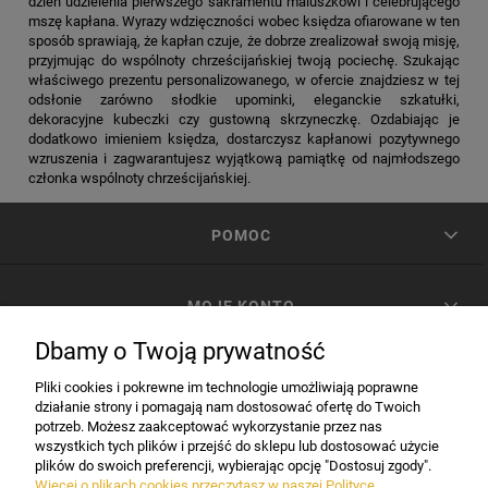
dzień udzielenia pierwszego sakramentu maluszkowi i celebrującego
mszę kapłana. Wyrazy wdzięczności wobec księdza ofiarowane w ten
sposób sprawiają, że kapłan czuje, że dobrze zrealizował swoją misję,
przyjmując do wspólnoty chrześcijańskiej twoją pociechę. Szukając
właściwego prezentu personalizowanego, w ofercie znajdziesz w tej
odsłonie zarówno słodkie upominki, eleganckie szkatułki,
dekoracyjne kubeczki czy gustowną skrzyneczkę. Ozdabiając je
dodatkowo imieniem księdza, dostarczysz kapłanowi pozytywnego
wzruszenia i zagwarantujesz wyjątkową pamiątkę od najmłodszego
członka wspólnoty chrześcijańskiej.
POMOC
MOJE KONTO
Dbamy o Twoją prywatność
PŁATNOŚCI I DOSTAWA
Pliki cookies i pokrewne im technologie umożliwiają poprawne
działanie strony i pomagają nam dostosować ofertę do Twoich
potrzeb. Możesz zaakceptować wykorzystanie przez nas
INFORMACJE
wszystkich tych plików i przejść do sklepu lub dostosować użycie
plików do swoich preferencji, wybierając opcję "Dostosuj zgody".
Więcej o plikach cookies przeczytasz w naszej Polityce