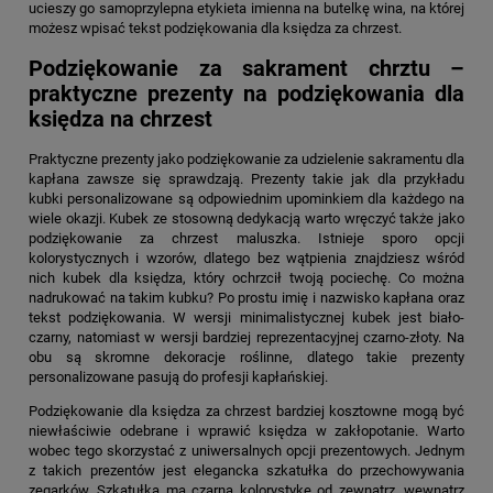
ucieszy go samoprzylepna etykieta imienna na butelkę wina, na której
możesz wpisać tekst
podziękowania dla księdza za chrzest
.
Podziękowanie za sakrament chrztu –
praktyczne prezenty na podziękowania dla
księdza na chrzest
Praktyczne prezenty jako podziękowanie za udzielenie sakramentu dla
kapłana zawsze się sprawdzają. Prezenty takie jak dla przykładu
kubki personalizowane są odpowiednim upominkiem dla każdego na
wiele okazji. Kubek ze stosowną dedykacją warto wręczyć także jako
podziękowanie za chrzest maluszka. Istnieje sporo opcji
kolorystycznych i wzorów, dlatego bez wątpienia znajdziesz wśród
nich kubek dla księdza, który ochrzcił twoją pociechę. Co można
nadrukować na takim kubku? Po prostu imię i nazwisko kapłana oraz
tekst podziękowania. W wersji minimalistycznej kubek jest biało-
czarny, natomiast w wersji bardziej reprezentacyjnej czarno-złoty. Na
obu są skromne dekoracje roślinne, dlatego takie prezenty
personalizowane pasują do profesji kapłańskiej.
Podziękowanie dla księdza za chrzest
bardziej kosztowne mogą być
niewłaściwie odebrane i wprawić księdza w zakłopotanie. Warto
wobec tego skorzystać z uniwersalnych opcji prezentowych. Jednym
z takich prezentów jest elegancka szkatułka do przechowywania
zegarków. Szkatułka ma czarną kolorystykę od zewnątrz, wewnątrz