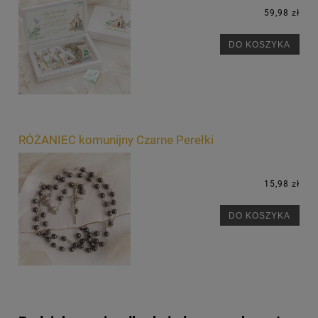
59,98 zł
DO KOSZYKA
RÓŻANIEC komunijny Czarne Perełki
15,98 zł
DO KOSZYKA