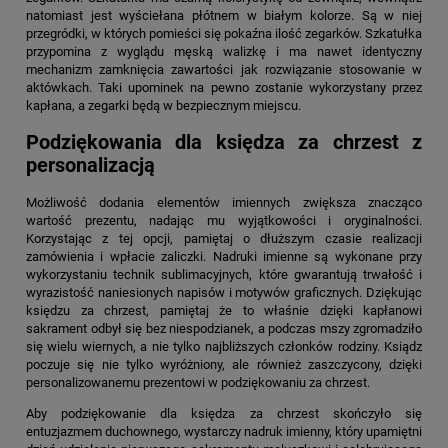
natomiast jest wyściełana płótnem w białym kolorze. Są w niej
przegródki, w których pomieści się pokaźna ilość zegarków. Szkatułka
przypomina z wyglądu męską walizkę i ma nawet identyczny
mechanizm zamknięcia zawartości jak rozwiązanie stosowanie w
aktówkach. Taki upominek na pewno zostanie wykorzystany przez
kapłana, a zegarki będą w bezpiecznym miejscu.
Podziękowania dla księdza za chrzest z
personalizacją
Możliwość dodania elementów imiennych zwiększa znacząco
wartość prezentu, nadając mu wyjątkowości i oryginalności.
Korzystając z tej opcji, pamiętaj o dłuższym czasie realizacji
zamówienia i wpłacie zaliczki. Nadruki imienne są wykonane przy
wykorzystaniu technik sublimacyjnych, które gwarantują trwałość i
wyrazistość naniesionych napisów i motywów graficznych. Dziękując
księdzu za chrzest, pamiętaj że to właśnie dzięki kapłanowi
sakrament odbył się bez niespodzianek, a podczas mszy zgromadziło
się wielu wiernych, a nie tylko najbliższych członków rodziny. Ksiądz
poczuje się nie tylko wyróżniony, ale również zaszczycony, dzięki
personalizowanemu prezentowi w podziękowaniu za chrzest.
Aby
podziękowanie dla księdza za chrzest
skończyło się
entuzjazmem duchownego, wystarczy nadruk imienny, który upamiętni