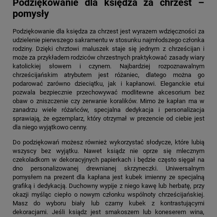
Podziękowanie dla księdza za chrzest –
pomysły
Podziękowanie dla księdza za chrzest
jest wyrazem wdzięczności za
udzielenie pierwszego sakramentu w stosunku najmłodszego członka
rodziny. Dzięki chrztowi maluszek staje się jednym z chrześcijan i
może za przykładem rodziców chrzestnych praktykować zasady wiary
katolickiej słowem i czynem. Najbardziej rozpoznawalnym
chrześcijańskim atrybutem jest różaniec, dlatego można go
podarować zarówno dzieciątku, jak i kapłanowi. Eleganckie etui
pozwala bezpiecznie przechowywać modlitewne akcesorium bez
obaw o zniszczenie czy zerwanie koralików. Mimo że kapłan ma w
zanadrzu wiele różańców, specjalna dedykacja i personalizacja
sprawiają, że egzemplarz, który otrzymał w prezencie od ciebie jest
dla niego wyjątkowo cenny.
Do podziękowań możesz również wykorzystać słodycze, które lubią
wszyscy bez wyjątku. Nawet ksiądz nie oprze się mlecznym
czekoladkom w dekoracyjnych papierkach i będzie często sięgał na
dno personalizowanej drewnianej skrzyneczki. Uniwersalnym
pomysłem na prezent dla kapłana jest kubek imienny ze specjalną
grafiką i dedykacją. Duchowny wypije z niego kawę lub herbatę, przy
okazji myśląc ciepło o nowym członku wspólnoty chrześcijańskiej.
Masz do wyboru biały lub czarny kubek z kontrastującymi
dekoracjami. Jeśli ksiądz jest smakoszem lub koneserem wina,