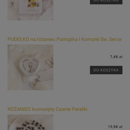
DO KOSZYKA
PUDEŁKO na różaniec Pamiątka I Komunii Św. Serce
7,48 zł
DO KOSZYKA
RÓŻANIEC komunijny Czarne Perełki
15,98 zł