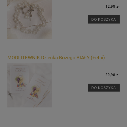
12,98 zł
DO KOSZYKA
MODLITEWNIK Dziecka Bożego BIAŁY (+etui)
29,98 zł
DO KOSZYKA