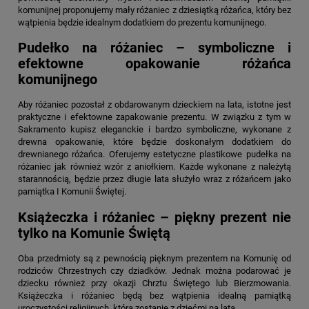
komunijnej proponujemy mały różaniec z dziesiątką różańca, który bez
wątpienia będzie idealnym dodatkiem do prezentu komunijnego.
Pudełko na różaniec – symboliczne i
efektowne opakowanie różańca
komunijnego
Aby różaniec pozostał z obdarowanym dzieckiem na lata, istotne jest
praktyczne i efektowne zapakowanie prezentu. W związku z tym w
Sakramento kupisz eleganckie i bardzo symboliczne, wykonane z
drewna opakowanie, które będzie doskonałym dodatkiem do
drewnianego różańca. Oferujemy estetyczne plastikowe pudełka na
różaniec jak również wzór z aniołkiem. Każde wykonane z należytą
starannością, będzie przez długie lata służyło wraz z różańcem jako
pamiątka I Komunii Świętej.
Książeczka i różaniec – piękny prezent nie
tylko na Komunie Świętą
Oba przedmioty są z pewnością pięknym prezentem na Komunię od
rodziców Chrzestnych czy dziadków. Jednak można podarować je
dziecku również przy okazji Chrztu Świętego lub Bierzmowania.
Książeczka i różaniec będą bez wątpienia idealną pamiątką
uroczystości religijnych, która zostanie z dziećmi na lata.