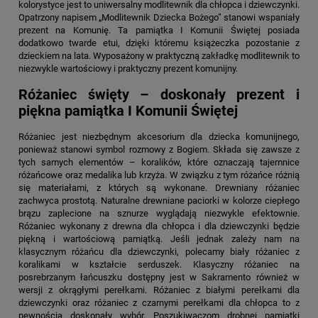
kolorystyce jest to uniwersalny modlitewnik dla chłopca i dziewczynki.
Opatrzony napisem „Modlitewnik Dziecka Bożego” stanowi wspaniały
prezent na Komunię. Ta pamiątka I Komunii Świętej posiada
dodatkowo twarde etui, dzięki któremu książeczka pozostanie z
dzieckiem na lata. Wyposażony w praktyczną zakładkę modlitewnik to
niezwykle wartościowy i praktyczny prezent komunijny.
Różaniec święty – doskonały prezent i
piękna pamiątka I Komunii Świętej
Różaniec jest niezbędnym akcesorium dla dziecka komunijnego,
ponieważ stanowi symbol rozmowy z Bogiem. Składa się zawsze z
tych samych elementów – koralików, które oznaczają tajemnice
różańcowe oraz medalika lub krzyża. W związku z tym różańce różnią
się materiałami, z których są wykonane. Drewniany różaniec
zachwyca prostotą. Naturalne drewniane paciorki w kolorze ciepłego
brązu zaplecione na sznurze wyglądają niezwykle efektownie.
Różaniec wykonany z drewna dla chłopca i dla dziewczynki będzie
piękną i wartościową pamiątką. Jeśli jednak zależy nam na
klasycznym różańcu dla dziewczynki, polecamy biały różaniec z
koralikami w kształcie serduszek. Klasyczny różaniec na
posrebrzanym łańcuszku dostępny jest w Sakramento również w
wersji z okrągłymi perełkami. Różaniec z białymi perełkami dla
dziewczynki oraz różaniec z czarnymi perełkami dla chłopca to z
pewnością doskonały wybór. Poszukiwaczom drobnej pamiątki