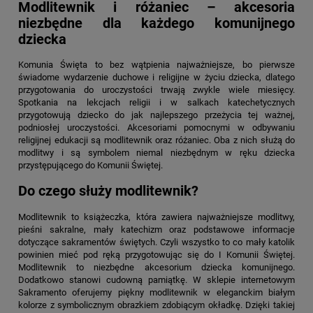
Modlitewnik i różaniec – akcesoria
niezbędne dla każdego komunijnego
dziecka
Komunia Święta to bez wątpienia najważniejsze, bo pierwsze
świadome wydarzenie duchowe i religijne w życiu dziecka, dlatego
przygotowania do uroczystości trwają zwykle wiele miesięcy.
Spotkania na lekcjach religii i w salkach katechetycznych
przygotowują dziecko do jak najlepszego przeżycia tej ważnej,
podniosłej uroczystości. Akcesoriami pomocnymi w odbywaniu
religijnej edukacji są modlitewnik oraz różaniec. Oba z nich służą do
modlitwy i są symbolem niemal niezbędnym w ręku dziecka
przystępującego do Komunii Świętej.
Do czego służy modlitewnik?
Modlitewnik to książeczka, która zawiera najważniejsze modlitwy,
pieśni sakralne, mały katechizm oraz podstawowe informacje
dotyczące sakramentów świętych. Czyli wszystko to co mały katolik
powinien mieć pod ręką przygotowując się do I Komunii Świętej.
Modlitewnik to niezbędne akcesorium dziecka komunijnego.
Dodatkowo stanowi cudowną pamiątkę. W sklepie internetowym
Sakramento oferujemy piękny modlitewnik w eleganckim białym
kolorze z symbolicznym obrazkiem zdobiącym okładkę. Dzięki takiej