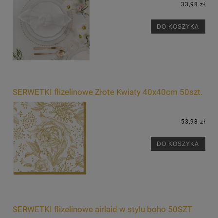
33,98 zł
DO KOSZYKA
SERWETKI flizelinowe Złote Kwiaty 40x40cm 50szt.
53,98 zł
DO KOSZYKA
SERWETKI flizelinowe airlaid w stylu boho 50SZT