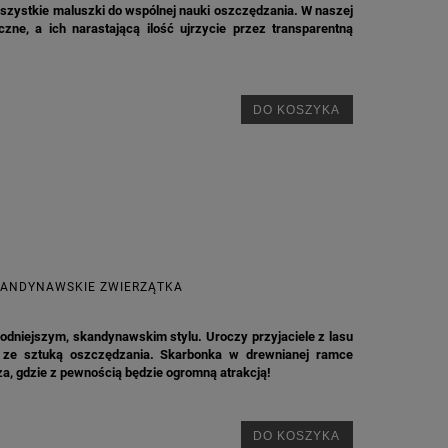
szystkie maluszki do wspólnej nauki oszczędzania. W naszej
ne, a ich narastającą ilość ujrzycie przez transparentną
DO KOSZYKA
KANDYNAWSKIE ZWIERZĄTKA
odniejszym, skandynawskim stylu. Uroczy przyjaciele z lasu
 ze sztuką oszczędzania. Skarbonka w drewnianej ramce
za, gdzie z pewnością będzie ogromną atrakcją!
DO KOSZYKA