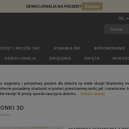
DEWOCJONALIA NA PREZENT
Zobacz
TEL:
+
RZEST I ROCZEK 2W1
KOMUNIA ŚW.
BIERZMOWANIE
DEWOCJONALIA
ŚWIĘCENIA
ŚWIĘTA
NOWOŚC
to oryginalny i pomysłowy prezent dla dziecka na wiele okazji! Skarbonkę
ofercie posiadamy skarbonki w postaci przestrzennej ramki, jak i ceramiczne.
lne trendy! W prosty sposób nauczycie dziecko...
Zobacz więcej
ONKI 3D