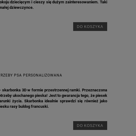
okoju dziecięcym i cieszy się dużym zainteresowaniem. Taki
małej dziewczynce.
DO KOSZYKA
TRZEBY PSA PERSONALIZOWANA
 - skarbonka 3D w formie przestrzennej ramki. Przeznaczona
otrzeby ukochanego pieska! Jest to gwarancja tego, że piesek
runki życia. Skarbonka idealnie sprawdzi się również jako
piesku rasy buldog francuski.
DO KOSZYKA