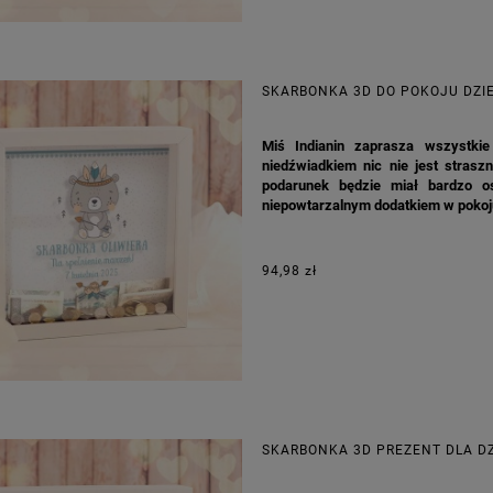
SKARBONKA 3D DO POKOJU DZIE
Miś Indianin zaprasza wszystki
niedźwiadkiem nic nie jest strasz
podarunek będzie miał bardzo o
niepowtarzalnym dodatkiem w pokoj
94,98 zł
SKARBONKA 3D PREZENT DLA D
KA PODZIĘKOWANIE ZŁOTA
GIRLANDA BIAŁE PIÓRKA ZE ZŁOTE