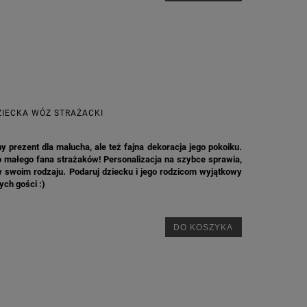
ZIECKA WÓZ STRAŻACKI
y prezent dla malucha, ale też fajna dekoracja jego pokoiku.
o małego fana strażaków! Personalizacja na szybce sprawia,
 w swoim rodzaju. Podaruj dziecku i jego rodzicom wyjątkowy
ych gości :)
DO KOSZYKA