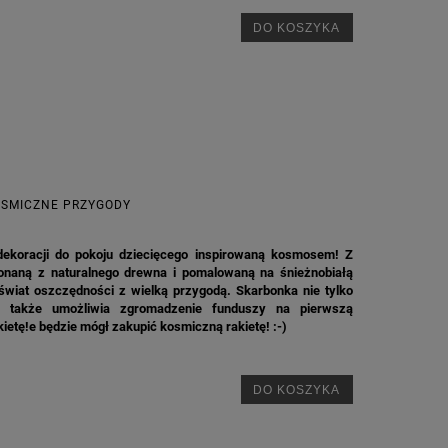
DO KOSZYKA
OSMICZNE PRZYGODY
dekoracji do pokoju dziecięcego inspirowaną kosmosem! Z
onaną z naturalnego drewna i pomalowaną na śnieżnobiałą
wiat oszczędności z wielką przygodą. Skarbonka nie tylko
le także umożliwia zgromadzenie funduszy na pierwszą
ietę!e będzie mógł zakupić kosmiczną rakietę! :-)
DO KOSZYKA