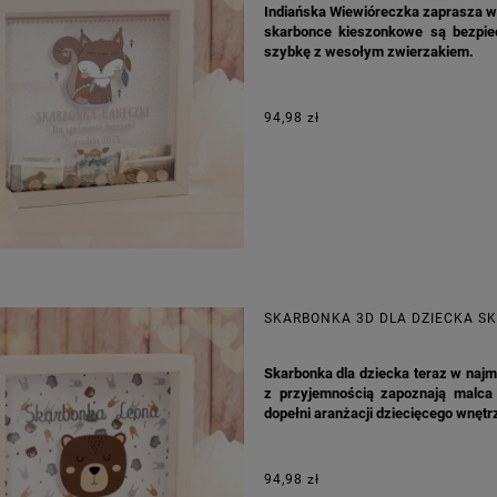
Indiańska Wiewióreczka zaprasza w
ONKA KWADRAT 10SZT
skarbonce kieszonkowe są bezpiecz
szybkę z wesołym zwierzakiem.
6,98 zł
4,30 zł
94,98 zł
na regularna:
9,98 zł
Cena regularna:
7,30 zł
jniższa cena:
3,00 zł
Najniższa cena:
7,30 zł
DO KOSZYKA
DO KOSZYKA
SKARBONKA 3D DLA DZIECKA S
Skarbonka dla dziecka teraz w najm
z przyjemnością zapoznają malca
dopełni aranżacji dziecięcego wnętr
94,98 zł