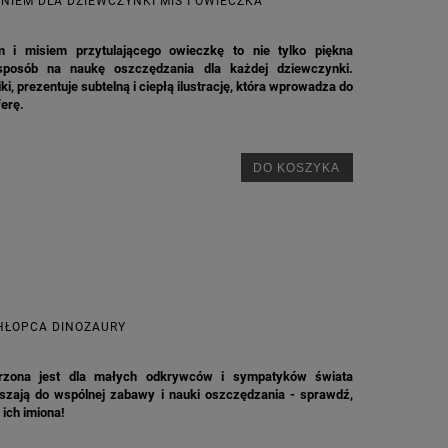
NIEM DLA DZIEWCZYNKI MIŚ I OWIECZKA
 i misiem przytulającego owieczkę to nie tylko piękna
 sposób na naukę oszczędzania dla każdej dziewczynki.
, prezentuje subtelną i ciepłą ilustrację, która wprowadza do
erę.
DO KOSZYKA
HŁOPCA DINOZAURY
orzona jest dla małych odkrywców i sympatyków świata
raszają do wspólnej zabawy i nauki oszczędzania - sprawdź,
ich imiona!