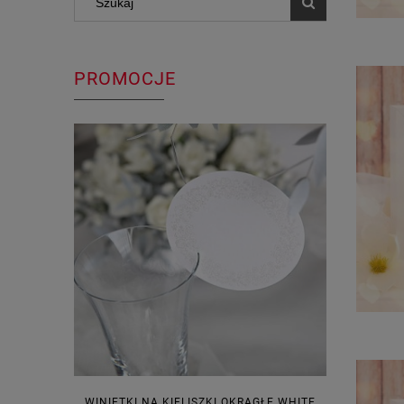
PROMOCJE
WINIETKI NA KIELISZKI OKRĄGŁE WHITE
PUDEŁECZ