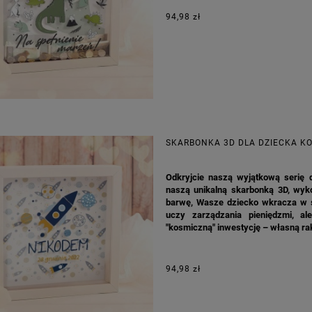
94,98 zł
SKARBONKA 3D DLA DZIECKA K
Odkryjcie naszą wyjątkową serię 
naszą unikalną skarbonką 3D, wyk
barwę, Wasze dziecko wkracza w ś
uczy zarządzania pieniędzmi, a
"kosmiczną" inwestycję – własną rak
94,98 zł