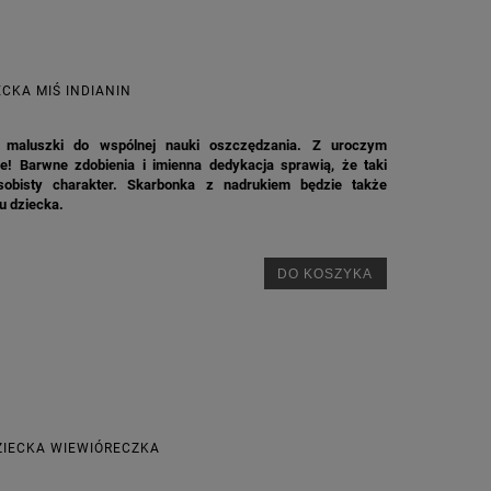
CKA MIŚ INDIANIN
e maluszki do wspólnej nauki oszczędzania. Z uroczym
ne! Barwne zdobienia i imienna dedykacja sprawią, że taki
sobisty charakter. Skarbonka z nadrukiem będzie także
u dziecka.
DO KOSZYKA
ZIECKA WIEWIÓRECZKA
M