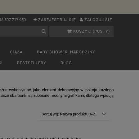
48 507 717 950
ZAREJESTRUJ SIĘ
ZALOGUJ SIĘ
KOSZYK:
(PUSTY)
CIĄŻA
BABY SHOWER, NARODZINY
I
BESTSELLERY
BLOG
 można wykorzystać jako element dekoracyjny w pokoju każdego
 Nasze skarbonki są zdobione modnymi grafikami, dlatego wpisują
Sortuj wg:
Nazwa produktu A-Z