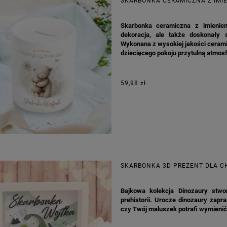
SKARBONKA CERAMICZNA Z IMIE
Skarbonka ceramiczna z imieniem
dekoracja, ale także doskonały
Wykonana z wysokiej jakości ceramiki
dziecięcego pokoju przytulną atmosf
59,98 zł
SKARBONKA 3D PREZENT DLA C
Bajkowa kolekcja Dinozaury stw
prehistorii. Urocze dinozaury zap
czy Twój maluszek potrafi wymienić 