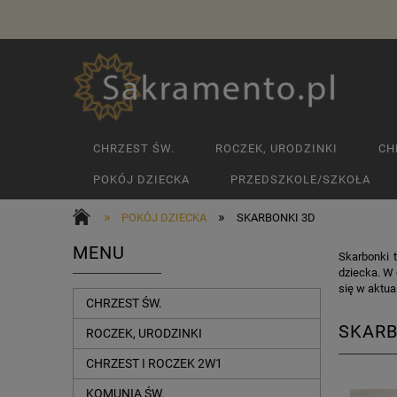
CHRZEST ŚW.
ROCZEK, URODZINKI
CH
POKÓJ DZIECKA
PRZEDSZKOLE/SZKOŁA
»
»
POKÓJ DZIECKA
SKARBONKI 3D
MENU
Skarbonki 
dziecka. W 
się w aktua
CHRZEST ŚW.
SKARB
ROCZEK, URODZINKI
CHRZEST I ROCZEK 2W1
KOMUNIA ŚW.