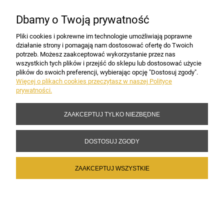
Dbamy o Twoją prywatność
PŁATNOŚCI I DOSTAWA
Pliki cookies i pokrewne im technologie umożliwiają poprawne
działanie strony i pomagają nam dostosować ofertę do Twoich
potrzeb. Możesz zaakceptować wykorzystanie przez nas
INFORMACJE
wszystkich tych plików i przejść do sklepu lub dostosować użycie
plików do swoich preferencji, wybierając opcję "Dostosuj zgody".
Więcej o plikach cookies przeczytasz w naszej Polityce
prywatności.
DANE FIRMY
ZAAKCEPTUJ TYLKO NIEZBĘDNE
Copyright 2017-2026 Sakramento.pl
DOSTOSUJ ZGODY
ZAAKCEPTUJ WSZYSTKIE
POKAŻ PEŁNĄ WERSJĘ STRONY
Sklep internetowy Shoper Premium