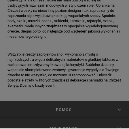
dziewczynki na Chrzest wcale nie musi odwoływać się do
tradycyjnych rozwiązań modowych w stylu czerń i biel. Ubranka na
Chrzest weszły na nieco inny poziom designu i tak zapraszamy do
zapoznania się z wyjątkową kolekcją wspaniałych rzeczy. Spodnie,
body, szelki, muszki, opaski, sukienki, kamizelki, rajstopki, czapki,
skarpetki i wiele innych znajdziesz w specjalnie wyselekcjonowanej
ofercie. Sięgnij po to, co najlepsze pod względem jakości wykonania i
niesamowitego designu.
Wszystkie rzeczy zaprojektowano i wykonano z myślą o
najmłodszych, a więc z delikatnych materiałów o gładkiej fakturze z
zastosowaniem zdywersyfikowanej kolorystyki. Subtelne dzianiny,
wspaniale skompletowane zestawy i gwarancja wygody dla Twojego
dziecka to nie wszystko, co możemy Ci zaproponować. Odwiedź
pozostałe strefy, w których znajdziesz dekoracje i pamiątki na Chrzest
Święty. Dbamy o każdy event.
POMOC
MOJE KONTO