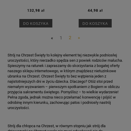
132,98 zł
44,98 zł
DO KOSZYKA
DO KOSZYKA
«
1
2
»
Strój na Chrzest Święty to kolejny element tej niezwykle podniosłej
uroczystości, który nierzadko spędza sen z powiek rodziców malucha.
Spieszymy na ratunek i zapraszamy do skorzystania z bogatej oferty
naszego sklepu internetowego, w którym znajdziesz nietuzinkowe
ubranka na Chrzest. Chrzest Święty to bez wątpienia jeden z
najistotniejszych dni w życiu dziecka. Dlaczego? Otóż stoi przed
niemałym wyzwaniem – pierwszym spotkaniem z Bogiem w obliczu
przyjęcia sakramentu świętego. Pomyślisz – to wielkie wydarzenie!
Pełna zgoda, jednak można nieco przełamać konwencję i pójść w
odrobinę innym kierunku, zachowując patos i podniosły nastrój
uroczystości.
Strój dla chłopca na Chrzest, w równym stopniu jak strój dla