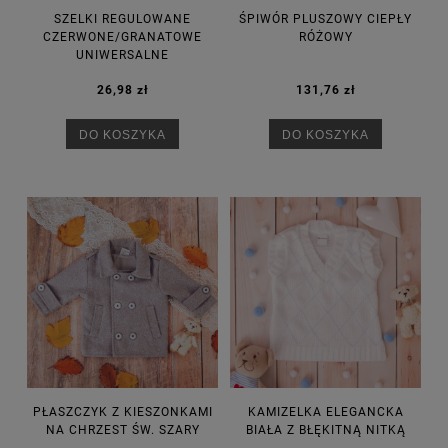
SZELKI REGULOWANE
ŚPIWÓR PLUSZOWY CIEPŁY
CZERWONE/GRANATOWE
RÓŻOWY
UNIWERSALNE
26,98 zł
131,76 zł
DO KOSZYKA
DO KOSZYKA
PŁASZCZYK Z KIESZONKAMI
KAMIZELKA ELEGANCKA
NA CHRZEST ŚW. SZARY
BIAŁA Z BŁĘKITNĄ NITKĄ