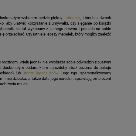
u doskonałym wyborem będzie piękny
stołeczek
, który bez dwóch
o, aby ułatwić korzystanie z umywalki, czy sięganie po książki
Taborecik został wykonany z jasnego drewna i posiada na sobie
ę przejechać. Czy istnieje lepszy mebelek, który mógłby znaleźć
 rodzicom. Wielu jednak nie wyobraża sobie odwiedzin z pustymi
że doskonałym podarunkiem są ozdoby straż pożarna do pokoju
ackiego) lub
uroczy łapacz snów
. Tego typu spersonalizowany
imię dziecka, a także data jego narodzin sprawiają, że prezent
tach życia malca.