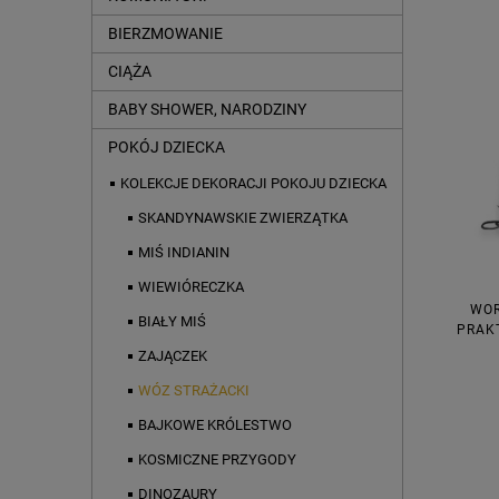
BIERZMOWANIE
CIĄŻA
BABY SHOWER, NARODZINY
POKÓJ DZIECKA
KOLEKCJE DEKORACJI POKOJU DZIECKA
SKANDYNAWSKIE ZWIERZĄTKA
MIŚ INDIANIN
WIEWIÓRECZKA
WOR
BIAŁY MIŚ
PRAK
ZAJĄCZEK
WÓZ STRAŻACKI
BAJKOWE KRÓLESTWO
KOSMICZNE PRZYGODY
DINOZAURY