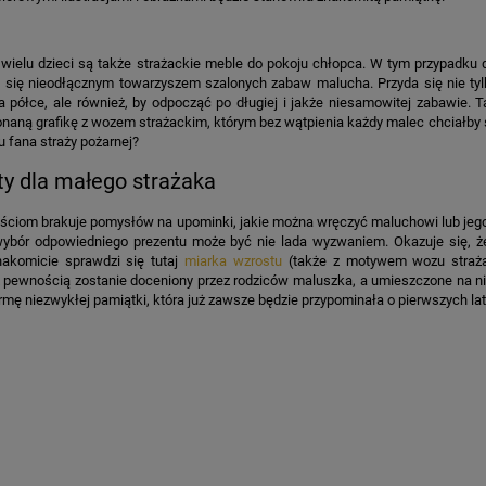
wielu dzieci są także strażackie meble do pokoju chłopca. W tym przypadk
 się nieodłącznym towarzyszem szalonych zabaw malucha. Przyda się nie tylk
a półce, ale również, by odpocząć po długiej i jakże niesamowitej zabawie. 
naną grafikę z wozem strażackim, którym bez wątpienia każdy malec chciałby si
u fana straży pożarnej?
ty dla małego strażaka
ściom brakuje pomysłów na upominki, jakie można wręczyć maluchowi lub jego
wybór odpowiedniego prezentu może być nie lada wyzwaniem. Okazuje się, 
nakomicie sprawdzi się tutaj
miarka wzrostu
(także z motywem wozu straż
pewnością zostanie doceniony przez rodziców maluszka, a umieszczone na nim 
ormę niezwykłej pamiątki, która już zawsze będzie przypominała o pierwszych la