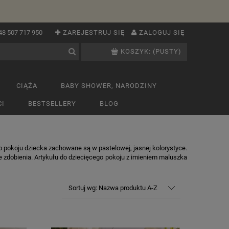
48 507 717 950
ZAREJESTRUJ SIĘ
ZALOGUJ SIĘ
KOSZYK:
(PUSTY)
CIĄŻA
BABY SHOWER, NARODZINY
I
BESTSELLERY
BLOG
o pokoju dziecka zachowane są w pastelowej, jasnej kolorystyce.
ne zdobienia. Artykułu do dziecięcego pokoju z imieniem maluszka
Sortuj wg:
Nazwa produktu A-Z