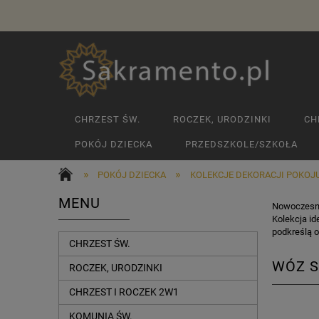
CHRZEST ŚW.
ROCZEK, URODZINKI
CH
POKÓJ DZIECKA
PRZEDSZKOLE/SZKOŁA
»
»
POKÓJ DZIECKA
KOLEKCJE DEKORACJI POKOJU
MENU
Nowoczesne 
Kolekcja id
podkreślą o
CHRZEST ŚW.
WÓZ S
ROCZEK, URODZINKI
CHRZEST I ROCZEK 2W1
KOMUNIA ŚW.