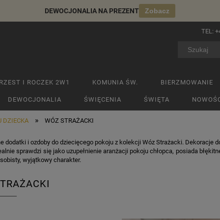
DEWOCJONALIA NA PREZENT
Zobacz
TEL:
+
RZEST I ROCZEK 2W1
KOMUNIA ŚW.
BIERZMOWANIE
DEWOCJONALIA
ŚWIĘCENIA
ŚWIĘTA
NOWOŚC
»
 DZIECKA
WÓZ STRAŻACKI
dodatki i ozdoby do dziecięcego pokoju z kolekcji Wóz Strażacki. Dekoracje d
ealnie sprawdzi się jako uzupełnienie aranżacji pokoju chłopca, posiada błękit
sobisty, wyjątkowy charakter.
TRAŻACKI