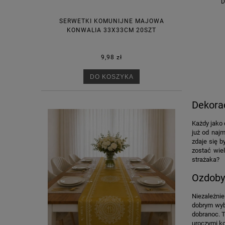
D
SERWETKI KOMUNIJNE MAJOWA
KONWALIA 33X33CM 20SZT
9,98 zł
DO KOSZYKA
Dekora
Każdy jako 
już od najm
zdaje się b
zostać wie
strażaka?
Ozdoby
Niezależnie
dobrym wyb
dobranoc. T
uroczymi ko