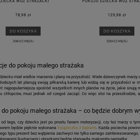
ZIECKA WÓZ STRAŻACKI
POKOJU DZIECKA WÓZ STRA
78,98 zł
129,98 zł
DO KOSZYKA
DO KOSZYKA
ZOBACZ WIĘCEJ
ZOBACZ WIĘCEJ
cje do pokoju małego strażaka
dziecko miał wielkie marzenia i plany na przyszłość. Wiele dziewczynek marzy 
łodszych lat planują swoją piłkarską karierę lub widzą się w przyszłości w mu
yć najpopularniejsza spośród wszystkich innych planów na życie, jakie snują 
lu chłopców, musi jednak od czegoś zacząć. Co więc stoi na przeszkodzie, a
 do pokoju małego strażaka – co będzie dobrym 
 od tego, czy dziecko jest po prostu fanem motoryzacji, czy też marzy o tym
orem będzie pięknie wykonana
książeczka z bajkami
. Każda pociecha powinn
ego typu prezent bez wątpienia zachwyci nie tylko samego zainteresowanego, a
lorowymi ilustracjami i obrazkami będzie stanowiła znakomitą pamiątkę.