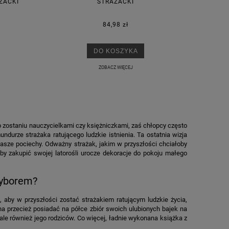
ŻACKI
STRAŻACKI
84,98 zł
DO KOSZYKA
ZOBACZ WIĘCEJ
o zostaniu nauczycielkami czy księżniczkami, zaś chłopcy często
ndurze strażaka ratującego ludzkie istnienia. Ta ostatnia wizja
nasze pociechy. Odważny strażak, jakim w przyszłości chciałoby
by zakupić swojej latorośli urocze dekoracje do pokoju małego
wyborem?
, aby w przyszłości zostać strażakiem ratującym ludzkie życia,
a przecież posiadać na półce zbiór swoich ulubionych bajek na
le również jego rodziców. Co więcej, ładnie wykonana książka z