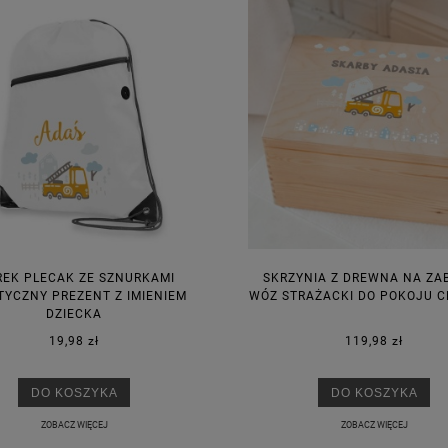
EK PLECAK ZE SZNURKAMI
SKRZYNIA Z DREWNA NA ZA
TYCZNY PREZENT Z IMIENIEM
WÓZ STRAŻACKI DO POKOJU 
DZIECKA
19,98 zł
119,98 zł
DO KOSZYKA
DO KOSZYKA
ZOBACZ WIĘCEJ
ZOBACZ WIĘCEJ