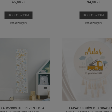
65,00 zł
94,98 zł
jniższa cena:
3,00 zł
Najniższa cena:
7,30 zł
DO KOSZYKA
DO KOSZYKA
DO KOSZYKA
DO KOSZYKA
ZOBACZ WIĘCEJ
ZOBACZ WIĘCEJ
RKA WZROSTU PREZENT DLA
ŁAPACZ SNÓW DEKORACJA