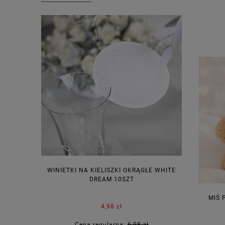
WINIETKI NA KIELISZKI OKRĄGŁE WHITE
PUDEŁECZ
DREAM 10SZT
KOR
MIŚ 
4,98 zł
Cena regularna:
6,98 zł
Ce