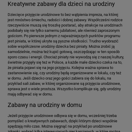
Kreatywne zabawy dla dzieci na urodziny
Dziecięce przyjęcie urodzinowe to bez wątpienia impreza, na której
jest mnóstwo śmiechu, radości i dobrej zabawy. Współcześni rodzice
rzeczywiście muszą się troszkę postarać, aby atrakcje na urodzinach
podobały się nie tylko samemu jubilatowi, ale również zaproszonym
gościom. Po pierwsze jednym z najważniejszych punktów programu
jest piniata, w której ukryte są pyszne słodkości. Trudno wyobrazić
sobie współczesne urodziny dziecka bez piniaty. Można zrobić ją
samodzielnie, można też kupić gotową, oszczędzając w ten sposób
sporo czasu i energii. Chociaż piniaty nie wywodzą się z naszej kultury,
świetnie przyjęły się też w Polsce, a każde małe dziecko czeka na to,
że piniata pojawi się na jego przyjęciu. Kolejna ważna sprawa to
zastanowienie się, czy urodziny będą organizowane w lokalu, czy też
w domu. Jeśli dziecko oraz jego gości zabiera się do lokalu, na
przykład sali zabaw, w której organizowane są przyjęcia urodzinowe,
sprawa jest o wiele prostsza. Wszystko komplikuje się, gdy urodziny
mają odbywać się w domu.
Zabawy na urodziny w domu
Jeżeli przyjęcie urodzinowe odbywa się w domu, wcześniej trzeba
pomyśleć o kreatywnych zabawach, dzięki którym dzieci wspólnie
spędzają miło czas. Można sięgnąć na przykład po urodzinowe
zdrapki, wybrać kilka interesujących gier karcianych, w które można