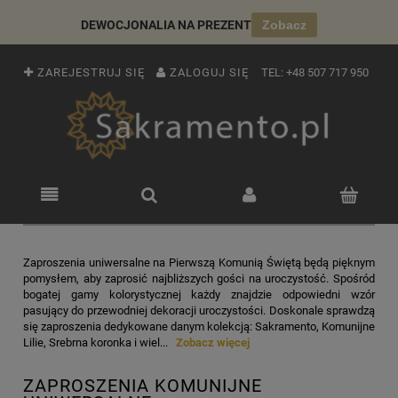
DEWOCJONALIA NA PREZENT
Zobacz
ZAREJESTRUJ SIĘ
ZALOGUJ SIĘ
TEL:
+48 507 717 950
Zaproszenia uniwersalne na Pierwszą Komunią Świętą będą pięknym
pomysłem, aby zaprosić najbliższych gości na uroczystość. Spośród
bogatej gamy kolorystycznej każdy znajdzie odpowiedni wzór
pasujący do przewodniej dekoracji uroczystości. Doskonale sprawdzą
się zaproszenia dedykowane danym kolekcją: Sakramento, Komunijne
Lilie, Srebrna koronka i wiel...
Zobacz więcej
ZAPROSZENIA KOMUNIJNE