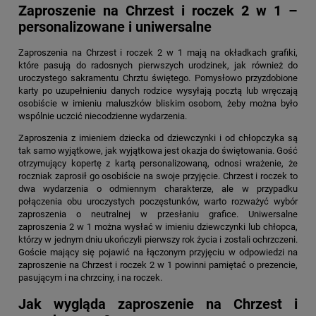
Zaproszenie na Chrzest i roczek 2 w 1 –
personalizowane i uniwersalne
Zaproszenia na Chrzest i roczek 2 w 1
mają na okładkach grafiki,
które pasują do radosnych pierwszych urodzinek, jak również do
uroczystego sakramentu Chrztu świętego.
Pomysłowo przyzdobione
karty po uzupełnieniu danych rodzice wysyłają pocztą lub wręczają
osobiście w imieniu maluszków bliskim osobom, żeby można było
wspólnie uczcić niecodzienne wydarzenia.
Zaproszenia z imieniem dziecka od dziewczynki i od chłopczyka są
tak samo wyjątkowe, jak wyjątkowa jest okazja do świętowania. Gość
otrzymujący kopertę z kartą personalizowaną, odnosi wrażenie, że
roczniak zaprosił go osobiście na swoje przyjęcie. Chrzest i roczek to
dwa wydarzenia o odmiennym charakterze, ale w przypadku
połączenia obu uroczystych poczęstunków, warto rozważyć wybór
zaproszenia o neutralnej w przesłaniu grafice. Uniwersalne
zaproszenia 2 w 1 można wysłać w imieniu dziewczynki lub chłopca,
którzy w jednym dniu ukończyli pierwszy rok życia i zostali ochrzczeni.
Goście mający się pojawić na łączonym przyjęciu w odpowiedzi na
zaproszenie na Chrzest i roczek 2 w 1
powinni pamiętać o prezencie,
pasującym i na chrzciny, i na roczek.
Jak wygląda zaproszenie na Chrzest i