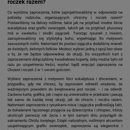
roczek razem?
Co wyróżnia zaproszenia, które zaprojektowaliśmy w odpowiedzi na
potrzeby rodziców, organizujących chrzciny i roczek razem?
Postawiliśmy na dekory roślinne, takie jak na przykład: modne liście
eukaliptusa oraz grafiki zwierzątek, takich jak na przykład: pluszowy
miś w sweterku i słodki zajączek. Tworząc rysunek z misiem,
zainspirowaliśmy się stylistyką boho, wypełniając tło motywem
zasuszonych roślin. Natomiast do postaci zajączka dodaliśmy wianek
ze świeżych, zielonych listków. Możesz wybrać jedną z opcji bez obaw
o to, że nie będzie odpowiednia do okazji. Do wszystkich kart z
zaproszeniami dołączyliśmy kwadratowe koperty, żeby można było od
razu po uzupełnieniu treści, wysłać bądź wręczyć
zaproszenia na
Chrzest i roczek 2 w 1
swoim gościom.
Wybierz zaproszenia z motywem liści eukaliptusa i złoceniami, w
przypadku, gdy nie chcesz, by zaproszeni odnieśli wrażenie, że
ważniejszym powodem do świętowania jest roczek – i na odwrót.
Zarówno karta, grafika, jak i napis są uniwersalne w przekazie i pasują
tak samo do każdej innej okazji, jak do chrzcin i roczku razem.
Natomiast zaproszenia z rysunkami misia i zajączka podkreślają fakt,
że bohaterami łączonego przyjęcia są dziewczynka i chłopiec, którzy
ukończyli pierwszy rok życia i w tym samym dniu przystąpili do
sakramentu Chrztu świętego. Dzięki naturalnym, roślinnym akcentom
uzupełniającym grafiki zwierzątek, zaproszenia są eleganckie i