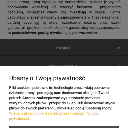
pustą stroną, którą wypisuje się samodzielnie. Możesz je wysłać
odpowiednio wcześniej lub wręczyć krewnym i przyjaciołom
osobiście, zwłaszcza wtedy, gdy mieszkają w pobliżu. Forma
osobistego wręczenia koperty z zaproszeniem 2 w 1 jest elegancka i
bardziej doceniają ją starsi członkowie rodziny, choć dzięki
gustownym grafikom na okładkach – goście otrzymujący zaproszenie
za pośrednictwem poczty, również będą pod wrażeniem.
POMOC
MOJE KONTO
Dbamy o Twoją prywatność
PŁATNOŚCI I DOSTAWA
Pliki cookies i pokrewne im technologie umożliwiają poprawne
działanie strony i pomagają nam dostosować ofertę do Twoich
potrzeb. Możesz zaakceptować wykorzystanie przez nas
INFORMACJE
wszystkich tych plików i przejść do sklepu lub dostosować użycie
plików do swoich preferencji, wybierając opcję "Dostosuj zgody".
Więcej o plikach cookies przeczytasz w naszej Polityce
prywatności.
DANE FIRMY