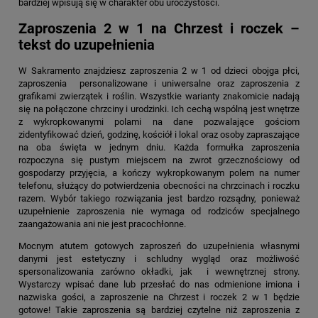
bardziej wpisują się w charakter obu uroczystości.
Zaproszenia 2 w 1 na Chrzest i roczek –
tekst do uzupełnienia
W Sakramento znajdziesz zaproszenia 2 w 1 od dzieci obojga płci,
zaproszenia personalizowane i uniwersalne oraz zaproszenia z
grafikami zwierzątek i roślin. Wszystkie warianty znakomicie nadają
się na połączone chrzciny i urodzinki. Ich cechą wspólną jest wnętrze
z wykropkowanymi polami na dane pozwalające gościom
zidentyfikować dzień, godzinę, kościół i lokal oraz osoby zapraszające
na oba święta w jednym dniu. Każda formułka zaproszenia
rozpoczyna się pustym miejscem na zwrot grzecznościowy od
gospodarzy przyjęcia, a kończy wykropkowanym polem na numer
telefonu, służący do potwierdzenia obecności na chrzcinach i roczku
razem. Wybór takiego rozwiązania jest bardzo rozsądny, ponieważ
uzupełnienie zaproszenia nie wymaga od rodziców specjalnego
zaangażowania ani nie jest pracochłonne.
Mocnym atutem gotowych zaproszeń do uzupełnienia własnymi
danymi jest estetyczny i schludny wygląd oraz możliwość
spersonalizowania zarówno okładki, jak i wewnętrznej strony.
Wystarczy wpisać dane lub przesłać do nas odmienione imiona i
nazwiska gości, a
zaproszenie na Chrzest i roczek 2 w 1
będzie
gotowe! Takie zaproszenia są bardziej czytelne niż zaproszenia z