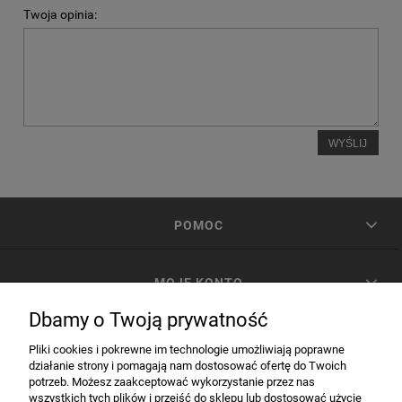
Twoja opinia:
WYŚLIJ
POMOC
MOJE KONTO
Dbamy o Twoją prywatność
PŁATNOŚCI I DOSTAWA
Pliki cookies i pokrewne im technologie umożliwiają poprawne
działanie strony i pomagają nam dostosować ofertę do Twoich
potrzeb. Możesz zaakceptować wykorzystanie przez nas
INFORMACJE
wszystkich tych plików i przejść do sklepu lub dostosować użycie