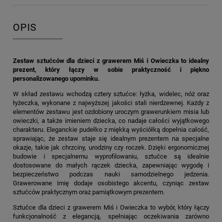
OPIS
Zestaw sztućców dla dzieci z grawerem Miś i Owieczka to idealny
prezent, który łączy w sobie praktyczność i piękno
personalizowanego upominku.
W skład zestawu wchodzą cztery sztućce: łyżka, widelec, nóż oraz
łyżeczka, wykonane z najwyższej jakości stali nierdzewnej. Każdy z
elementów zestawu jest ozdobiony uroczym grawerunkiem misia lub
owieczki, a także imieniem dziecka, co nadaje całości wyjątkowego
charakteru. Eleganckie pudełko z miękką wyściółką dopełnia całość,
sprawiając, że zestaw staje się idealnym prezentem na specjalne
okazje, takie jak chrzciny, urodziny czy roczek. Dzięki ergonomicznej
budowie i specjalnemu wyprofilowaniu, sztućce są idealnie
dostosowane do małych rączek dziecka, zapewniając wygodę i
bezpieczeństwo podczas nauki samodzielnego jedzenia.
Grawerowane imię dodaje osobistego akcentu, czyniąc zestaw
sztućców praktycznym oraz pamiątkowym prezentem.
Sztućce dla dzieci z grawerem Miś i Owieczka to wybór, który łączy
funkcjonalność z elegancją, spełniając oczekiwania zarówno