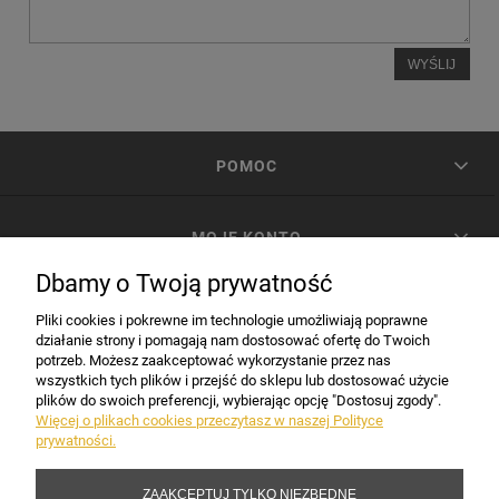
WYŚLIJ
POMOC
MOJE KONTO
Dbamy o Twoją prywatność
PŁATNOŚCI I DOSTAWA
Pliki cookies i pokrewne im technologie umożliwiają poprawne
działanie strony i pomagają nam dostosować ofertę do Twoich
potrzeb. Możesz zaakceptować wykorzystanie przez nas
INFORMACJE
wszystkich tych plików i przejść do sklepu lub dostosować użycie
plików do swoich preferencji, wybierając opcję "Dostosuj zgody".
Więcej o plikach cookies przeczytasz w naszej Polityce
prywatności.
DANE FIRMY
ZAAKCEPTUJ TYLKO NIEZBĘDNE