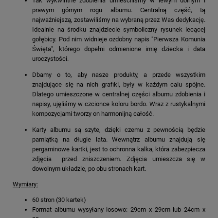
Tak wykwintne zdobienia umieściliśmy w lewym dolnym i
prawym górnym rogu albumu. Centralną część, tą
najważniejszą, zostawiliśmy na wybraną przez Was dedykację.
Idealnie na środku znajdziecie symboliczny rysunek lecącej
gołębicy. Pod nim widnieje ozdobny napis "Pierwsza Komunia
Święta", którego dopełni odmienione imię dziecka i data
uroczystości.
Dbamy o to, aby nasze produkty, a przede wszystkim
znajdujące się na nich grafiki, były w każdym calu spójne.
Dlatego umieszczone w centralnej części albumu zdobienia i
napisy, ujęliśmy w czcionce koloru bordo. Wraz z rustykalnymi
kompozycjami tworzy on harmonijną całość.
Karty albumu są szyte, dzięki czemu z pewnością będzie
pamiątką na długie lata. Wewnątrz albumu znajdują się
pergaminowe kartki, jest to ochronna kalka, która zabezpiecza
zdjęcia przed zniszczeniem. Zdjęcia umieszcza się w
dowolnym układzie, po obu stronach kart.
Wymiary:
60 stron (30 kartek)
Format albumu wysyłany losowo: 29cm x 29cm lub 24cm x