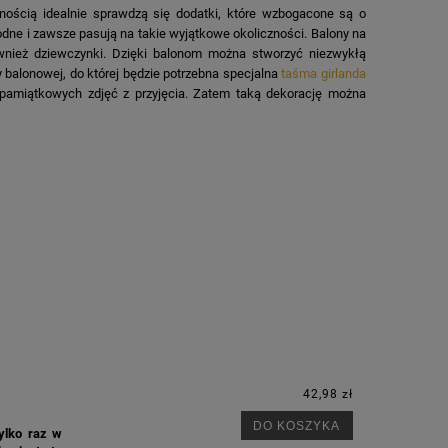
nością idealnie sprawdzą się dodatki, które wzbogacone są o
modne i zawsze pasują na takie wyjątkowe okoliczności. Balony na
ównież dziewczynki. Dzięki balonom można stworzyć niezwykłą
 balonowej, do której będzie potrzebna specjalna
taśma girlanda
pamiątkowych zdjęć z przyjęcia. Zatem taką dekorację można
42,98 zł
DO KOSZYKA
ylko raz w