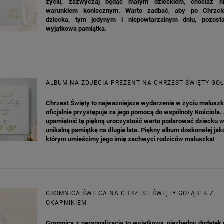
życiu, zazwyczaj będąc małym dzieckiem, chociaż ni
warunkiem koniecznym. Warto zadbać, aby po Chrzci
dziecka, tym jedynym i niepowtarzalnym dniu, pozost
wyjątkowa pamiątka.
ALBUM NA ZDJĘCIA PREZENT NA CHRZEST ŚWIĘTY GO
Chrzest Święty to najważniejsze wydarzenie w życiu maluszk
oficjalnie przystępuje za jego pomocą do wspólnoty Kościoła.
upamiętnić tę piękną uroczystość warto podarować dziecku 
unikalną pamiątkę na długie lata. Piękny album doskonałej jak
którym umieścimy jego imię zachwyci rodziców maluszka!
GROMNICA ŚWIECA NA CHRZEST ŚWIĘTY GOŁĄBEK Z
OKAPNIKIEM
Gromnica z personalizacją to wyjątkowy, niezbędny dodatek