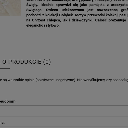
Święty. Idealnie sprawdzi się jako pamiątka z uroczysto
A KIELISZKI OKRĄGŁE WHITE
GIRLANDA BIAŁE PIÓRKA ZE ZŁOTE
Świętego. Świeca udekorowana jest nowoczesną grafi
DREAM 10SZT
pochodzi z kolekcji Gołąbek. Motyw przewodni kolekcji pas
na Chrzest chłopca, jak i dziewczynki. Całość prezentuje 
elegancko i stylowo.
4,98 zł
4,30 zł
na regularna:
6,98 zł
Cena regularna:
7,30 zł
jniższa cena:
6,98 zł
Najniższa cena:
7,30 zł
DO KOSZYKA
DO KOSZYKA
E O PRODUKCIE (0)
 są wszystkie opinie (pozytywne i negatywne). Nie weryfikujemy, czy pochodzą o
seudonim:
ia: