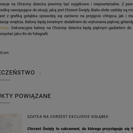
racje na Chrzciny dziecka powinny być wyjątkowe i niepowtarzalne. Z pew
olikę nawiązujące do okazji, jaką jest Chrzest Święty. Biało-złote ozdoby są 
est z grafiką gołąbka sprawdzą się zarówno na przyjęcie chłopca, jak i r
żację wnętrza. Balony będą świetnym dodatkiem do wykonania pięknej girlandy
onowa
. Dekoracyjne balony na Chrzciny dziecka będą pięknym gadżetem do 
rzystać jako tło do fotografii.
30 cm
IECZEŃSTWO
↓
UKTY POWIĄZANE
SZATKA NA CHRZEST EXCLUSIVE GOŁĄBEK
Chrzest Święty to sakrament, do którego przystępuje się t