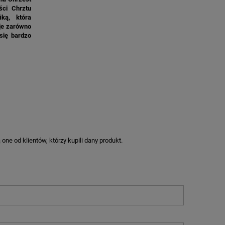
ści Chrztu
M
ką, która
uje zarówno
się bardzo
ne od klientów, którzy kupili dany produkt.