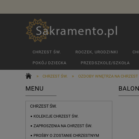
CHRZEST ŚW.
ROCZEK, URODZINKI
CH
POKÓJ DZIECKA
PRZEDSZKOLE/SZKOŁA
»
»
CHRZEST ŚW.
OZDOBY WNĘTRZA NA CHRZEST
MENU
BALON
CHRZEST ŚW.
KOLEKCJE CHRZEST ŚW.
ZAPROSZENIA NA CHRZEST ŚW.
PROŚBY O ZOSTANIE CHRZESTNYM