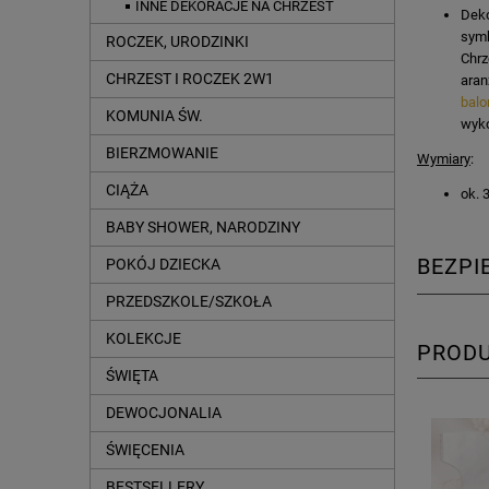
INNE DEKORACJE NA CHRZEST
Deko
symb
ROCZEK, URODZINKI
Chrz
CHRZEST I ROCZEK 2W1
aran
bal
KOMUNIA ŚW.
wyko
BIERZMOWANIE
Wymiary
:
CIĄŻA
ok. 
BABY SHOWER, NARODZINY
BEZP
POKÓJ DZIECKA
PRZEDSZKOLE/SZKOŁA
KOLEKCJE
PROD
ŚWIĘTA
DEWOCJONALIA
ŚWIĘCENIA
BESTSELLERY