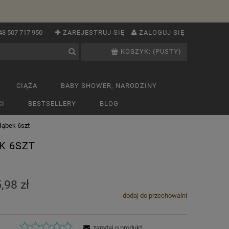
48 507 717 950
ZAREJESTRUJ SIĘ
ZALOGUJ SIĘ
KOSZYK:
(PUSTY)
CIĄŻA
BABY SHOWER, NARODZINY
I
BESTSELLERY
BLOG
łąbek 6szt
K 6SZT
,98 zł
dodaj do przechowalni
zapytaj o produkt