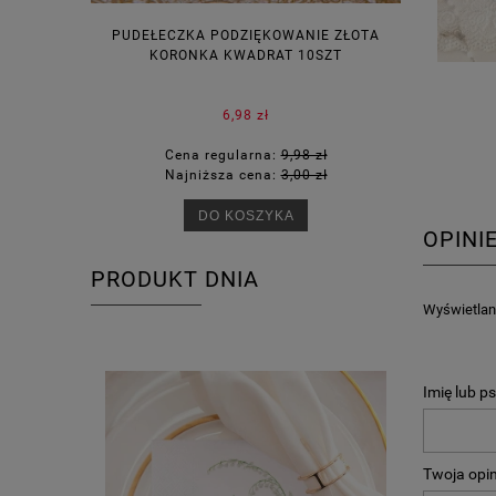
PUDEŁECZKA PODZIĘKOWANIE ZŁOTA
WINIETKI N
KORONKA KWADRAT 10SZT
6,98 zł
Cena regularna:
9,98 zł
Ce
Najniższa cena:
3,00 zł
Na
DO KOSZYKA
OPINI
PRODUKT DNIA
Wyświetlane
Imię lub p
Twoja opin