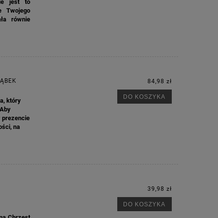
e jest to
e Twojego
ała równie
ŁĄBEK
84,98 zł
DO KOSZYKA
a, który
 Aby
w prezencie
ości, na
39,98 zł
DO KOSZYKA
 na Chrzest