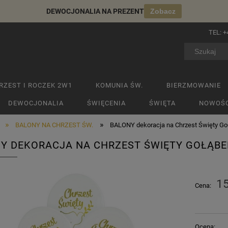
DEWOCJONALIA NA PREZENT
Zobacz
TEL:
+
RZEST I ROCZEK 2W1
KOMUNIA ŚW.
BIERZMOWANIE
DEWOCJONALIA
ŚWIĘCENIA
ŚWIĘTA
NOWOŚC
»
»
BALONY NA CHRZEST ŚW.
BALONY dekoracja na Chrzest Święty Go
Y DEKORACJA NA CHRZEST ŚWIĘTY GOŁĄBE
15
Cena:
Ocena: