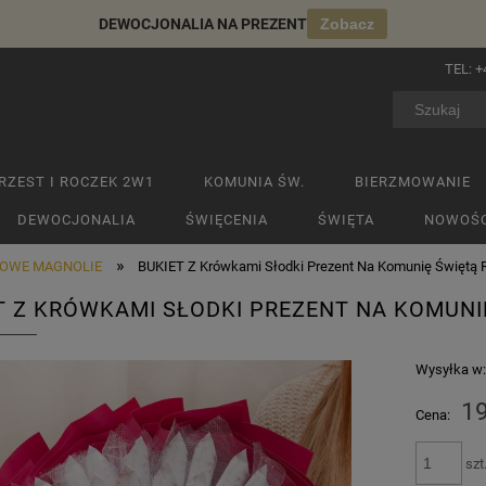
DEWOCJONALIA NA PREZENT
Zobacz
TEL:
+
RZEST I ROCZEK 2W1
KOMUNIA ŚW.
BIERZMOWANIE
DEWOCJONALIA
ŚWIĘCENIA
ŚWIĘTA
NOWOŚC
»
OWE MAGNOLIE
BUKIET Z Krówkami Słodki Prezent Na Komunię Świętą
T Z KRÓWKAMI SŁODKI PREZENT NA KOMUN
Wysyłka w
19
Cena:
szt