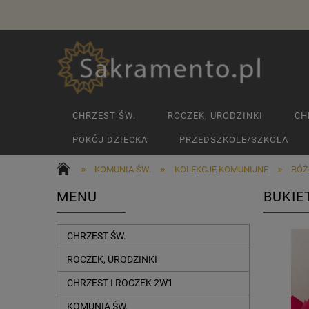
CHRZEST ŚW.
ROCZEK, URODZINKI
CH
POKÓJ DZIECKA
PRZEDSZKOLE/SZKOŁA
»
»
»
KOMUNIA ŚW.
KOLEKCJE KOMUNIJNE
RÓŻ
MENU
BUKIE
CHRZEST ŚW.
ROCZEK, URODZINKI
CHRZEST I ROCZEK 2W1
KOMUNIA ŚW.