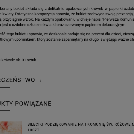
konany bukiet składa się z delikatnie opakowanych krówek w papierki ozdobio
 kwiaty. Estetyczna kompozycja sprawia, że bukiet zachwyca swoją prezencją, 
ą przyciągnie wzrok. Na każdym opakowaniu widnieje napis "Pierwsza Komunia 
a jest o ozdobne sztuczne kwiatki oraz czerwonym papierem dekoracyjnym.
ść tego bukietu sprawia, że doskonale nadaje się na prezent dla dzieci, cies
tkowym upominkiem, który zostanie zapamiętany na długo, świętując ważne chw
ć krówek: ok. 31 sztuk
IECZEŃSTWO
↓
UKTY POWIĄZANE
BILECIKI PODZIĘKOWANIE NA I KOMUNIĘ ŚW. RÓŻOWE 
10SZT