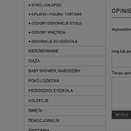
STRÓJ CHŁOPIEC
OPINI
OPŁATKI I FIGURKI TORTOWE
OZDOBY/DEKORACJE STOŁU
Wyświetlane
OZDOBY WNĘTRZA
DEKORACJE DO KOŚCIOŁA
BIERZMOWANIE
Imię lub p
CIĄŻA
BABY SHOWER, NARODZINY
Twoja opin
POKÓJ DZIECKA
PRZEDSZKOLE/SZKOŁA
KOLEKCJE
ŚWIĘTA
WYŚLIJ
DEWOCJONALIA
ŚWIĘCENIA