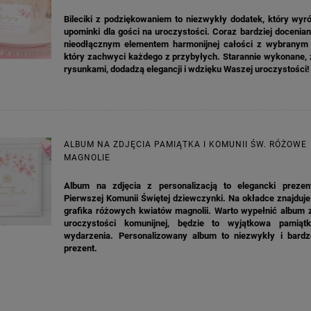
Bileciki z podziękowaniem to niezwykły dodatek, który wyr
upominki dla gości na uroczystości. Coraz bardziej doceniany
nieodłącznym elementem harmonijnej całości z wybrany
który zachwyci każdego z przybyłych. Starannie wykonane, 
rysunkami, dodadzą elegancji i wdzięku Waszej uroczystości!
ALBUM NA ZDJĘCIA PAMIĄTKA I KOMUNII ŚW. RÓŻOWE
MAGNOLIE
Album na zdjęcia z personalizacją to elegancki prezen
Pierwszej Komunii Świętej dziewczynki. Na okładce znajduje
grafika różowych kwiatów magnolii. Warto wypełnić album z
uroczystości komunijnej, będzie to wyjątkowa pamiąt
wydarzenia. Personalizowany album to niezwykły i bardz
prezent.