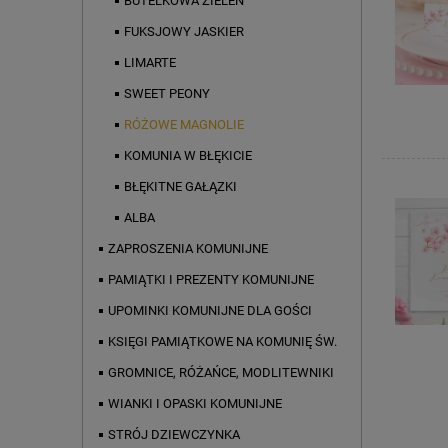
BUTELKOWA ZIELEŃ
FUKSJOWY JASKIER
LIMARTE
SWEET PEONY
RÓŻOWE MAGNOLIE
KOMUNIA W BŁĘKICIE
BŁĘKITNE GAŁĄZKI
ALBA
ZAPROSZENIA KOMUNIJNE
PAMIĄTKI I PREZENTY KOMUNIJNE
UPOMINKI KOMUNIJNE DLA GOŚCI
KSIĘGI PAMIĄTKOWE NA KOMUNIĘ ŚW.
GROMNICE, RÓŻAŃCE, MODLITEWNIKI
WIANKI I OPASKI KOMUNIJNE
STRÓJ DZIEWCZYNKA