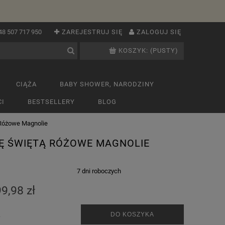
48 507 717 950
ZAREJESTRUJ SIĘ
ZALOGUJ SIĘ
KOSZYK:
(PUSTY)
CIĄŻA
BABY SHOWER, NARODZINY
I
BESTSELLERY
BLOG
 Różowe Magnolie
IĘ ŚWIĘTĄ RÓŻOWE MAGNOLIE
:
7 dni roboczych
9,98 zł
.
DO KOSZYKA