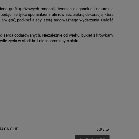
ne grafiką różowych magnolii, tworząc eleganckie i naturalnie
będąc nie tylko upominkiem, ale również piękną dekoracją, która
Święta", podkreślający istotę tego ważnego wydarzenia. Całość
ząc serca obdarowanych. Niezależnie od wieku, bukiet z krówkami
ile życia w słodkim i niezapomnianym stylu.
MAGNOLIE
6,98 zł