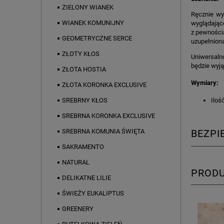
ZIELONY WIANEK
Ręcznie wy
WIANEK KOMUNIJNY
wyglądające
z pewności
GEOMETRYCZNE SERCE
uzupełnion
ZŁOTY KŁOS
Uniwersalno
będzie wyją
ZŁOTA HOSTIA
Wymiary:
ZŁOTA KORONKA EXCLUSIVE
Iloś
SREBRNY KŁOS
SREBRNA KORONKA EXCLUSIVE
SREBRNA KOMUNIA ŚWIĘTA
BEZP
SAKRAMENTO
NATURAL
PROD
DELIKATNE LILIE
ŚWIEŻY EUKALIPTUS
GREENERY