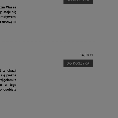
DO KOSZYKA
óżni Wasze
, staje się
m motywem,
z uroczymi
84,98 zł
DO KOSZYKA
t z okazji
 się piękna
djęciami z
ka z tego
o osobisty