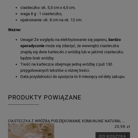
ciasteczko: ok. 5,5 cm x 4,5 cm,
waga 8 g - 1 ciasteczko,
opakowanie: ok. 8 cm na ok. 12 cm.
Ważne:
Uwaga! Ze względu na elektryzowanie się papieru,
bardzo
sporadycznie
może się zdarzyć, że wewnątrz ciasteczka
znajdą się dwie karteczki z wróżbą lub w jakimś ciasteczku
będzie brak wróżby.
Treść na karteczce obejmuje jedną wróżbę z puli 130
przygotowanych tekstów o różnej treści.
Data przydatności do spożycia to 9 miesięcy od daty zakupu.
PRODUKTY POWIĄZANE
CIASTECZKA Z WRÓŻBĄ PODZIĘKOWANIE KOMUNIJNE NATURAL ...
20,98 zł
DO KOSZYKA