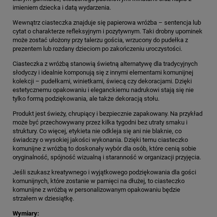
imieniem dziecka i datą wydarzenia.
Wewnątrz ciasteczka znajduje się papierowa wróżba – sentencja lub
cytat o charakterze refleksyjnym i pozytywnym. Taki drobny upominek
może zostać ułożony przy talerzu gościa, wrzucony do pudełka z
prezentem lub rozdany dzieciom po zakończeniu uroczystości.
Ciasteczka z wróżbą stanowią świetną alternatywę dla tradycyjnych
słodyczy i idealnie komponują się z innymi elementami komunijnej
kolekcji – pudełkami, winietkami, świecą czy dekoracjami. Dzięki
estetycznemu opakowaniu i eleganckiemu nadrukowi stają się nie
tylko formą podziękowania, ale także dekoracją stołu.
Produkt jest świeży, chrupiący i bezpiecznie zapakowany. Na przykład
może być przechowywany przez kilka tygodni bez utraty smaku i
struktury. Co więcej, etykieta nie odkleja się ani nie blaknie, co
świadczy o wysokiej jakości wykonania. Dzięki temu ciasteczko
komunijne z wróżbą to doskonały wybór dla osób, które cenią sobie
oryginalność, spójność wizualną i staranność w organizacji przyjęcia.
Jeśli szukasz kreatywnego i wyjątkowego podziękowania dla gości
komunijnych, które zostanie w pamięci na dłużej, to ciasteczko
komunijne z wróżbą w personalizowanym opakowaniu będzie
strzałem w dziesiątkę.
Wymiary: