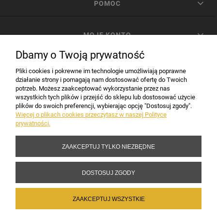
POMOC
MOJE KONTO
Dbamy o Twoją prywatność
PŁATNOŚCI I DOSTAWA
Pliki cookies i pokrewne im technologie umożliwiają poprawne
działanie strony i pomagają nam dostosować ofertę do Twoich
potrzeb. Możesz zaakceptować wykorzystanie przez nas
INFORMACJE
wszystkich tych plików i przejść do sklepu lub dostosować użycie
plików do swoich preferencji, wybierając opcję "Dostosuj zgody".
Więcej o plikach cookies przeczytasz w naszej Polityce
prywatności.
DANE FIRMY
ZAAKCEPTUJ TYLKO NIEZBĘDNE
Copyright 2017-2026 Sakramento.pl
DOSTOSUJ ZGODY
ZAAKCEPTUJ WSZYSTKIE
POKAŻ PEŁNĄ WERSJĘ STRONY