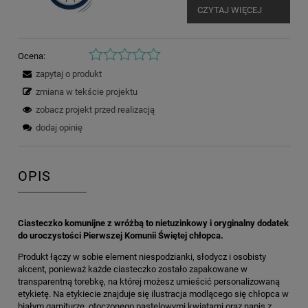
CZYTAJ WIĘCEJ
Ocena:
zapytaj o produkt
zmiana w tekście projektu
zobacz projekt przed realizacją
dodaj opinię
OPIS
Ciasteczko komunijne z wróżbą to nietuzinkowy i oryginalny dodatek
do uroczystości Pierwszej Komunii Świętej chłopca.
Produkt łączy w sobie element niespodzianki, słodycz i osobisty
akcent, ponieważ każde ciasteczko zostało zapakowane w
transparentną torebkę, na której możesz umieścić personalizowaną
etykietę. Na etykiecie znajduje się ilustracja modlącego się chłopca w
białym garniturze, otoczonego pastelowymi kwiatami oraz napis z