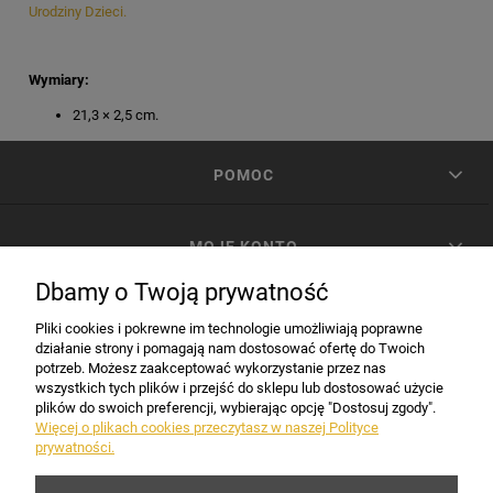
Urodziny Dzieci.
Wymiary:
21,3 × 2,5 cm.
POMOC
MOJE KONTO
Dbamy o Twoją prywatność
PŁATNOŚCI I DOSTAWA
Pliki cookies i pokrewne im technologie umożliwiają poprawne
działanie strony i pomagają nam dostosować ofertę do Twoich
potrzeb. Możesz zaakceptować wykorzystanie przez nas
INFORMACJE
wszystkich tych plików i przejść do sklepu lub dostosować użycie
plików do swoich preferencji, wybierając opcję "Dostosuj zgody".
Więcej o plikach cookies przeczytasz w naszej Polityce
prywatności.
DANE FIRMY