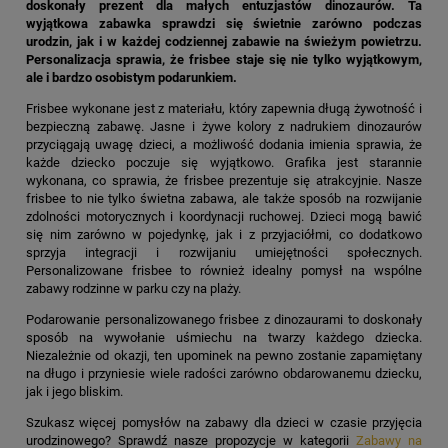
doskonały prezent dla małych entuzjastów dinozaurów. Ta
wyjątkowa zabawka sprawdzi się świetnie zarówno podczas
urodzin, jak i w każdej codziennej zabawie na świeżym powietrzu.
Personalizacja sprawia, że frisbee staje się nie tylko wyjątkowym,
ale i bardzo osobistym podarunkiem.
Frisbee wykonane jest z materiału, który zapewnia długą żywotność i
bezpieczną zabawę. Jasne i żywe kolory z nadrukiem dinozaurów
przyciągają uwagę dzieci, a możliwość dodania imienia sprawia, że
każde dziecko poczuje się wyjątkowo. Grafika jest starannie
wykonana, co sprawia, że frisbee prezentuje się atrakcyjnie. Nasze
frisbee to nie tylko świetna zabawa, ale także sposób na rozwijanie
zdolności motorycznych i koordynacji ruchowej. Dzieci mogą bawić
się nim zarówno w pojedynkę, jak i z przyjaciółmi, co dodatkowo
sprzyja integracji i rozwijaniu umiejętności społecznych.
Personalizowane frisbee to również idealny pomysł na wspólne
zabawy rodzinne w parku czy na plaży.
Podarowanie personalizowanego frisbee z dinozaurami to doskonały
sposób na wywołanie uśmiechu na twarzy każdego dziecka.
Niezależnie od okazji, ten upominek na pewno zostanie zapamiętany
na długo i przyniesie wiele radości zarówno obdarowanemu dziecku,
jak i jego bliskim.
Szukasz więcej pomysłów na zabawy dla dzieci w czasie przyjęcia
urodzinowego? Sprawdź nasze propozycje w kategorii
Zabawy na