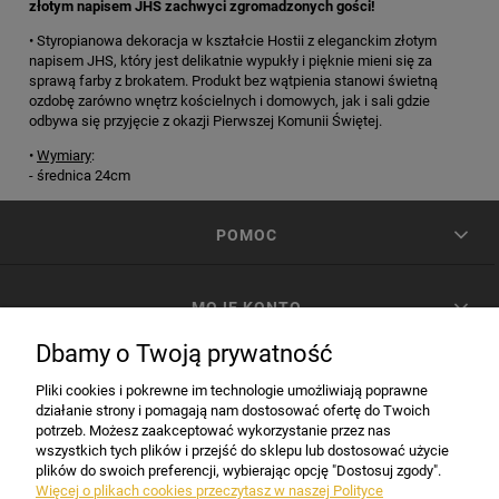
złotym napisem JHS zachwyci zgromadzonych gości!
• Styropianowa dekoracja w kształcie Hostii z eleganckim złotym
napisem JHS, który jest delikatnie wypukły i pięknie mieni się za
sprawą farby z brokatem. Produkt bez wątpienia stanowi świetną
ozdobę zarówno wnętrz kościelnych i domowych, jak i sali gdzie
odbywa się przyjęcie z okazji Pierwszej Komunii Świętej.
•
Wymiary
:
- średnica 24cm
POMOC
MOJE KONTO
Dbamy o Twoją prywatność
PŁATNOŚCI I DOSTAWA
Pliki cookies i pokrewne im technologie umożliwiają poprawne
działanie strony i pomagają nam dostosować ofertę do Twoich
potrzeb. Możesz zaakceptować wykorzystanie przez nas
INFORMACJE
wszystkich tych plików i przejść do sklepu lub dostosować użycie
plików do swoich preferencji, wybierając opcję "Dostosuj zgody".
Więcej o plikach cookies przeczytasz w naszej Polityce