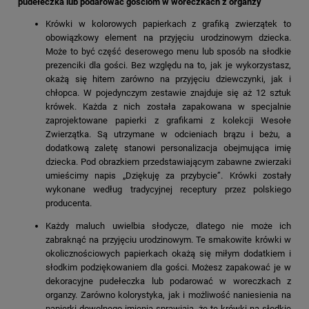
pudełeczka lub podarować gościom w woreczkach z organzy
Krówki w kolorowych papierkach z grafiką zwierzątek to
obowiązkowy element na przyjęciu urodzinowym dziecka.
Może to być część deserowego menu lub sposób na słodkie
prezenciki dla gości. Bez względu na to, jak je wykorzystasz,
okażą się hitem zarówno na przyjęciu dziewczynki, jak i
chłopca.
W pojedynczym zestawie znajduje się aż 12 sztuk
krówek. Każda z nich została zapakowana w specjalnie
zaprojektowane papierki z grafikami z kolekcji Wesołe
Zwierzątka. Są utrzymane w odcieniach brązu i beżu, a
dodatkową zaletę stanowi personalizacja obejmująca imię
dziecka. Pod obrazkiem przedstawiającym zabawne zwierzaki
umieścimy napis „Dziękuję za przybycie”. Krówki zostały
wykonane według tradycyjnej receptury przez polskiego
producenta.
Każdy maluch uwielbia słodycze, dlatego nie może ich
zabraknąć na przyjęciu urodzinowym. Te smakowite krówki w
okolicznościowych papierkach okażą się miłym dodatkiem i
słodkim podziękowaniem dla gości. Możesz zapakować je w
dekoracyjne pudełeczka lub podarować w woreczkach z
organzy. Zarówno kolorystyka, jak i możliwość naniesienia na
papierki dowolnego imienia sprawiają, że te krówki na słodkie