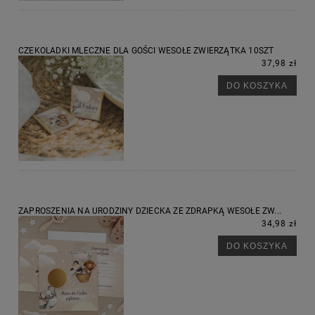
CZEKOLADKI MLECZNE DLA GOŚCI WESOŁE ZWIERZĄTKA 10SZT
37,98 zł
DO KOSZYKA
ZAPROSZENIA NA URODZINY DZIECKA ZE ZDRAPKĄ WESOŁE ZW...
34,98 zł
DO KOSZYKA