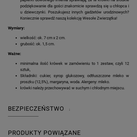
podziękowanie dla gości znakomicie sprawdzą się u chłopca i
u dziewczynki. Poszukujesz innych gadżetów urodzinowych?
Koniecznie sprawdź naszą kolekcję Wesołe Zwierzątka!
Wymiary:
wielkość: ok. 7 cm x 2 cm.
grubość: ok. 1,5 cm.
Ważne:
minimalna ilość krówek w zamówieniu to 1 zestaw, czyli 12
sztuk,
Składniki: cukier, syrop glukozowy, odtłuszczone mleko w
proszku (12,5%), margaryna, woda. Alergeny: mleko.
krówki należy przechowywać w suchym i chłodnym miejscu.
BEZPIECZEŃSTWO
↓
PRODUKTY POWIĄZANE