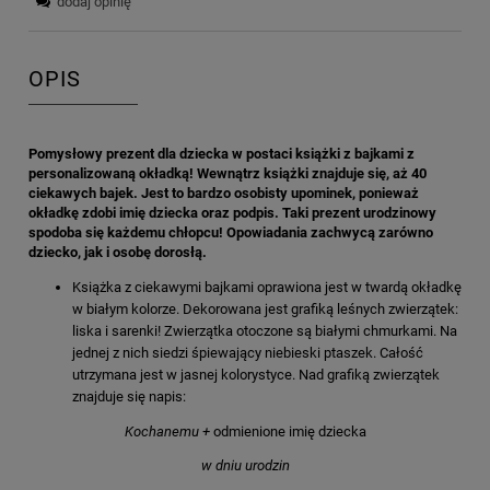
dodaj opinię
OPIS
Pomysłowy prezent dla dziecka w postaci książki z bajkami z
personalizowaną okładką! Wewnątrz książki znajduje się, aż 40
ciekawych bajek. Jest to bardzo osobisty upominek, ponieważ
okładkę zdobi imię dziecka oraz podpis. Taki prezent urodzinowy
spodoba się każdemu chłopcu! Opowiadania zachwycą zarówno
dziecko, jak i osobę dorosłą.
Książka z ciekawymi bajkami oprawiona jest w twardą okładkę
w białym kolorze. Dekorowana jest grafiką leśnych zwierzątek:
liska i sarenki! Zwierzątka otoczone są białymi chmurkami. Na
jednej z nich siedzi śpiewający niebieski ptaszek. Całość
utrzymana jest w jasnej kolorystyce. Nad grafiką zwierzątek
znajduje się napis:
Kochanemu +
odmienione imię dziecka
w dniu urodzin