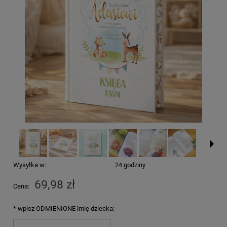
Wysyłka w:
24 godziny
69,98 zł
Cena:
*
wpisz ODMIENIONE imię dziecka: