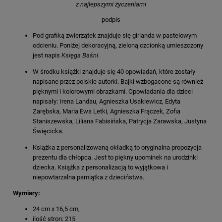
z najlepszymi życzeniami
podpis
Pod grafiką zwierzątek znajduje się girlanda w pastelowym
odcieniu. Poniżej dekoracyjną, zieloną czcionką umieszczony
jest napis
Księga Baśni
.
W środku książki znajduje się 40 opowiadań, które zostały
napisane przez polskie autorki. Bajki wzbogacone są również
pięknymi i kolorowymi obrazkami. Opowiadania dla dzieci
napisały: Irena Landau, Agnieszka Usakiewicz, Edyta
Zarębska, Maria Ewa Letki, Agnieszka Frączek, Zofia
Staniszewska, Liliana Fabisińska, Patrycja Zarawska, Justyna
Święcicka.
Książka z personalizowaną okładką to oryginalna propozycja
prezentu dla chłopca. Jest to piękny upominek na urodzinki
dziecka. Książka z personalizacją to wyjątkowa i
niepowtarzalna pamiątka z dzieciństwa.
Wymiary:
24 cm x 16,5 cm,
ilość stron: 215