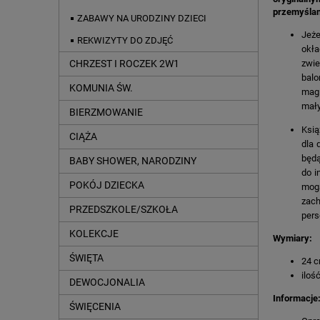
przemyślan
ZABAWY NA URODZINY DZIECI
Jeże
REKWIZYTY DO ZDJĘĆ
okła
zwie
CHRZEST I ROCZEK 2W1
balo
KOMUNIA ŚW.
magi
mały
BIERZMOWANIE
Ksią
CIĄŻA
dla 
będą
BABY SHOWER, NARODZINY
do i
POKÓJ DZIECKA
mogą
zach
PRZEDSZKOLE/SZKOŁA
pers
KOLEKCJE
Wymiary:
ŚWIĘTA
24 c
iloś
DEWOCJONALIA
Informacje
ŚWIĘCENIA