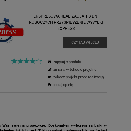
EKSPRESOWA REALIZACJA 1-3 DNI
ROBOCZYCH PRZYSPIESZENIE WYSYŁKI
EXPRESS
CZYTAJ WIĘCEJ
zapytaj o produkt
zmiana w tekście projektu
zobacz projekt przed realizacją
dodaj opinię
dla Was świetną propozycję. Doskonałym wyborem są bajki w
mieniny, jak i chrzest. Taki upominek zachwyca faktem, że jest