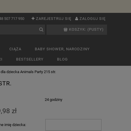
48 507 717 950
ZAREJESTRUJ SIĘ
ZALOGUJ SIĘ
KOSZYK:
(PUSTY)
CIĄŻA
BABY SHOWER, NARODZINY
I
BESTSELLERY
BLOG
dla dziecka Animals Party 215 str.
STR.
:
24 godziny
,98 zł
e imię dziecka: