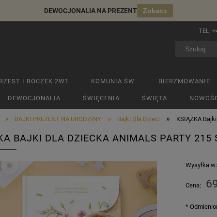
DEWOCJONALIA NA PREZENT
Zobacz
TEL:
+
RZEST I ROCZEK 2W1
KOMUNIA ŚW.
BIERZMOWANIE
DEWOCJONALIA
ŚWIĘCENIA
ŚWIĘTA
NOWOŚC
»
»
»
BAJKI PREZENT NA URODZINY
Bajki Dla Dzieci
KSIĄŻKA Bajki 
KA BAJKI DLA DZIECKA ANIMALS PARTY 215 
Wysyłka w
69
Cena:
*
Odmienion