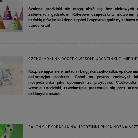
Szalone urodzinki nie mogą obyć się bez ciekawych d
zabawnych gadżetów! Kolorowe czapeczki z motywem p
ozdobią główkę każdego z gości i zapewnią godziny zabawy 
atmosferze!
CZEKOLADKI NA ROCZEK WESOŁE URODZINKI Z IMIENI
Rozpływająca się w ustach - belgijska czekoladka, opakowana
dekoracyjny papierek. Gości na pewno zachwyci ta
niespodzianka jako upominek za przybycie. Czekoladki 
Wesołe Urodzinki, rewelacyjnie prezentują się przy taler
szklanych misach.
BALONY DEKORACJA NA URODZINKI PIŁKA NOŻNA 6SZ