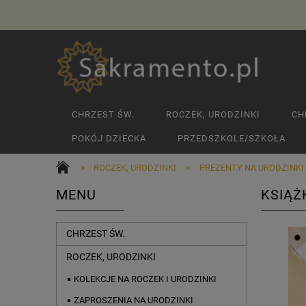
CHRZEST ŚW.
ROCZEK, URODZINKI
CH
POKÓJ DZIECKA
PRZEDSZKOLE/SZKOŁA
»
»
ROCZEK, URODZINKI
PREZENTY NA URODZINKI
MENU
KSIĄŻ
CHRZEST ŚW.
ROCZEK, URODZINKI
KOLEKCJE NA ROCZEK I URODZINKI
ZAPROSZENIA NA URODZINKI