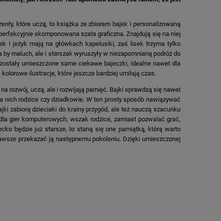
enty, które uczą, to książka ze zbiorem bajek i personalizowaną
erfekcyjnie skomponowana szata graficzna. Znajdują się na niej
k i jeżyk mają na główkach kapelusiki, zaś lisek trzyma tylko
ca by maluch, ale i starszak wyruszyły w niezapomnianą podróż do
zostały umieszczone same ciekawe bajeczki, idealne nawet dla
olorowe ilustracje, które jeszcze bardziej umilają czas.
na rozwój, uczą, ale i rozwijają pamięć. Bajki sprawdzą się nawet
dla nich rodzice czy dziadkowie. W ten prosty sposób nawiązywać
ajki zabiorą dzieciaki do krainy przygód, ale też nauczą szacunku
 dla gier komputerowych, wszak rodzice, zamiast pozwalać grać,
ko będzie już starsze, to staną się one pamiątką, którą warto
awsze przekazać ją następnemu pokoleniu. Dzięki umieszczonej