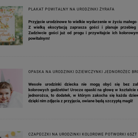
PLAKAT POWITALNY NA URODZINKI ŻYRAFA
KA PODZIĘKOWANIE ZŁOTA
GIRLANDA BIAŁE PIÓRKA ZE ZŁOTE
ONKA KWADRAT 10SZT
Przyjęcie urodzinowe to wielkie wydarzenie w życiu małego
Z wielką ekscytacją zaprasza gości i planuje przebieg 
Zadziwcie gości już od progu i przywitajcie ich kolorowy
6,98 zł
4,30 zł
powitalnym!
na regularna:
9,98 zł
Cena regularna:
7,30 zł
jniższa cena:
3,00 zł
Najniższa cena:
7,30 zł
DO KOSZYKA
DO KOSZYKA
OPASKA NA URODZINKI DZIEWCZYNKI JEDNOROŻEC B
Wesołe urodzinki dziecka nie mogą obyć się bez za
kolorowych gadżetów! Urocze opaski na głowę w kształcie r
jednorożca, to dodatek, w którym zakocha się każda dzie
dzięki nim zdjęcia z przyjęcia, owiane będą szczyptą magii!
CZAPECZKI NA URODZINKI KOLOROWE POTWORKI 6SZT