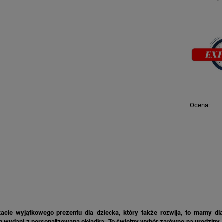
Ocena:
kacie wyjątkowego prezentu dla dziecka, który także rozwija, to mamy 
 wydani z personalizowaną okładką. To świetny wybór zarówno na urodziny, i