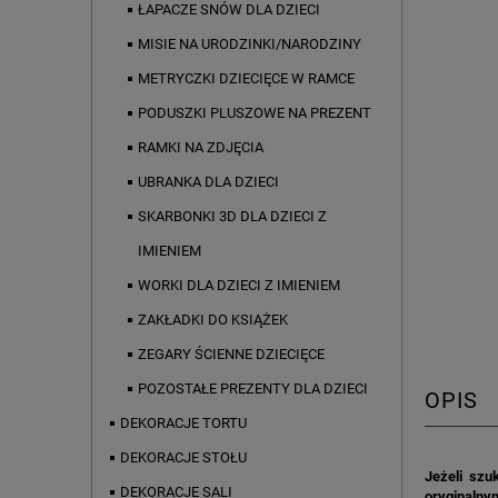
ŁAPACZE SNÓW DLA DZIECI
MISIE NA URODZINKI/NARODZINY
METRYCZKI DZIECIĘCE W RAMCE
PODUSZKI PLUSZOWE NA PREZENT
RAMKI NA ZDJĘCIA
UBRANKA DLA DZIECI
SKARBONKI 3D DLA DZIECI Z
IMIENIEM
WORKI DLA DZIECI Z IMIENIEM
ZAKŁADKI DO KSIĄŻEK
ZEGARY ŚCIENNE DZIECIĘCE
POZOSTAŁE PREZENTY DLA DZIECI
OPIS
DEKORACJE TORTU
DEKORACJE STOŁU
Jeżeli szu
DEKORACJE SALI
oryginalnym