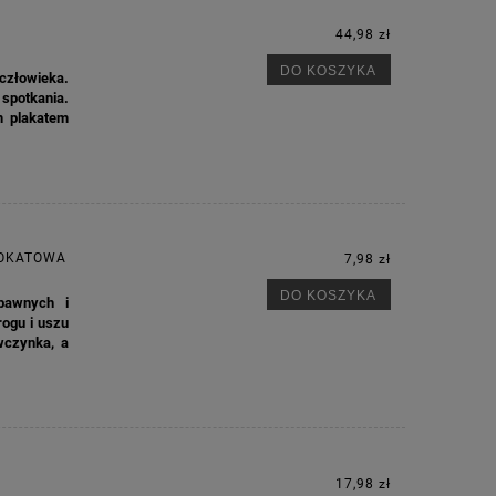
44,98 zł
M
DO KOSZYKA
 człowieka.
spotkania.
m plakatem
ROKATOWA
7,98 zł
DO KOSZYKA
bawnych i
ogu i uszu
wczynka, a
17,98 zł