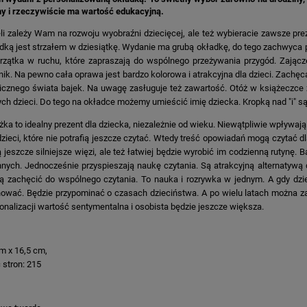
y i rzeczywiście ma wartość edukacyjną.
li zależy Wam na rozwoju wyobraźni dziecięcej, ale też wybieracie zawsze prez
dką jest strzałem w dziesiątkę. Wydanie ma grubą okładkę, do tego zachwyca p
rzątka w ruchu, które zapraszają do wspólnego przeżywania przygód. Zającze
nik. Na pewno cała oprawa jest bardzo kolorowa i atrakcyjna dla dzieci. Zachę
cznego świata bajek. Na uwagę zasługuje też zawartość. Otóż w książeczce 
ch dzieci. Do tego na okładce możemy umieścić imię dziecka. Kropką nad "i" są k
żka to idealny prezent dla dziecka, niezależnie od wieku. Niewątpliwie wpływają 
dzieci, które nie potrafią jeszcze czytać. Wtedy treść opowiadań mogą czytać 
 jeszcze silniejsze więzi, ale też łatwiej będzie wyrobić im codzienną rutynę. B
nnych. Jednocześnie przyspieszają naukę czytania. Są atrakcyjną alternatywą
 zachęcić do wspólnego czytania. To nauka i rozrywka w jednym. A gdy dziec
ować. Będzie przypominać o czasach dzieciństwa. A po wielu latach można z
onalizacji wartość sentymentalna i osobista będzie jeszcze większa.
m x 16,5 cm,
ć stron: 215
: