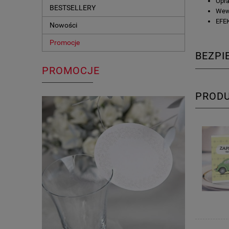
Opra
BESTSELLERY
Wewn
EFEK
Nowości
Promocje
BEZP
PROMOCJE
PROD