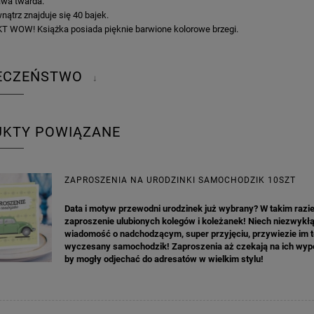
wa twarda.
ątrz znajduje się 40 bajek.
T WOW! Książka posiada pięknie barwione kolorowe brzegi.
IECZEŃSTWO
↓
UKTY POWIĄZANE
ZAPROSZENIA NA URODZINKI SAMOCHODZIK 10SZT
Data i motyw przewodni urodzinek już wybrany? W takim razi
zaproszenie ulubionych kolegów i koleżanek! Niech niezwykł
wiadomość o nadchodzącym, super przyjęciu, przywiezie im 
wyczesany samochodzik! Zaproszenia aż czekają na ich wype
by mogły odjechać do adresatów w wielkim stylu!