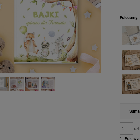
Polecamy:
Suma 
szt
*
- Pole w