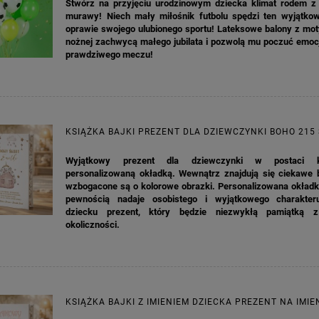
Stwórz na przyjęciu urodzinowym dziecka klimat rodem z p
murawy! Niech mały miłośnik futbolu spędzi ten wyjątko
oprawie swojego ulubionego sportu! Lateksowe balony z mot
nożnej zachwycą małego jubilata i pozwolą mu poczuć emoc
prawdziwego meczu!
KSIĄŻKA BAJKI PREZENT DLA DZIEWCZYNKI BOHO 215
Wyjątkowy prezent dla dziewczynki w postaci k
personalizowaną okładką. Wewnątrz znajdują się ciekawe ba
wzbogacone są o kolorowe obrazki. Personalizowana okładka
pewnością nadaje osobistego i wyjątkowego charakter
dziecku prezent, który będzie niezwykłą pamiątką z
okoliczności.
KSIĄŻKA BAJKI Z IMIENIEM DZIECKA PREZENT NA IMIE