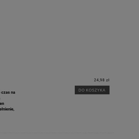
24,98 zł
DO KOSZYKA
e czas na
ą
ten
łnienie,