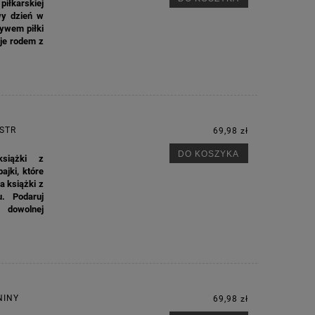
iłkarskiej
wy dzień w
ywem piłki
je rodem z
 STR
69,98 zł
DO KOSZYKA
siążki z
jki, które
 książki z
u. Podaruj
 dowolnej
NINY
69,98 zł