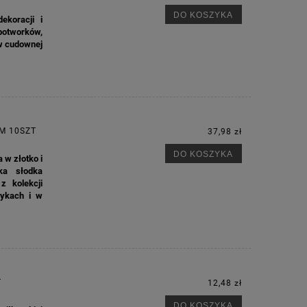
DO KOSZYKA
ekoracji i
otworków,
w cudownej
EM 10SZT
37,98 zł
DO KOSZYKA
 w złotko i
ka słodka
z kolekcji
zykach i w
T
12,48 zł
DO KOSZYKA