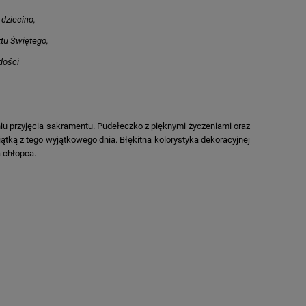
 dziecino,
tu Świętego,
dości
iu przyjęcia sakramentu. Pudełeczko z pięknymi życzeniami oraz
tką z tego wyjątkowego dnia. Błękitna kolorystyka dekoracyjnej
a chłopca.