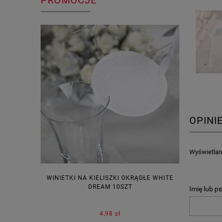
PROMOCJE
OPINI
Wyświetlane
WINIETKI NA KIELISZKI OKRĄGŁE WHITE
PUDEŁECZ
DREAM 10SZT
KOR
Imię lub p
4,98 zł