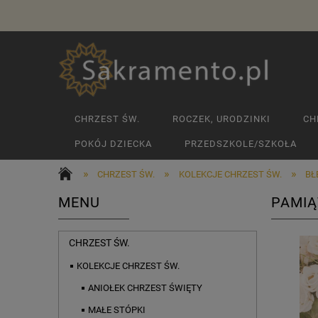
CHRZEST ŚW.
ROCZEK, URODZINKI
CH
POKÓJ DZIECKA
PRZEDSZKOLE/SZKOŁA
»
»
»
CHRZEST ŚW.
KOLEKCJE CHRZEST ŚW.
BŁ
MENU
PAMIĄ
CHRZEST ŚW.
KOLEKCJE CHRZEST ŚW.
ANIOŁEK CHRZEST ŚWIĘTY
MAŁE STÓPKI