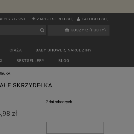
48 507 717 950
ZAREJESTRUJ SIĘ
ZALOGUJ SIĘ
KOSZYK:
(PUSTY)
CIĄŻA
BABY SHOWER, NARODZINY
I
BESTSELLERY
BLOG
YDEŁKA
IAŁE SKRZYDEŁKA
:
7 dni roboczych
,98 zł