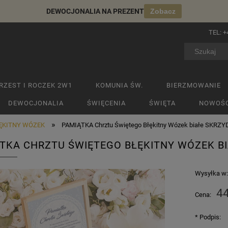
DEWOCJONALIA NA PREZENT
Zobacz
TEL:
+
RZEST I ROCZEK 2W1
KOMUNIA ŚW.
BIERZMOWANIE
DEWOCJONALIA
ŚWIĘCENIA
ŚWIĘTA
NOWOŚC
»
ĘKITNY WÓZEK
PAMIĄTKA Chrztu Świętego Błękitny Wózek białe SKRZ
TKA CHRZTU ŚWIĘTEGO BŁĘKITNY WÓZEK B
Wysyłka w
44
Cena:
*
Podpis: