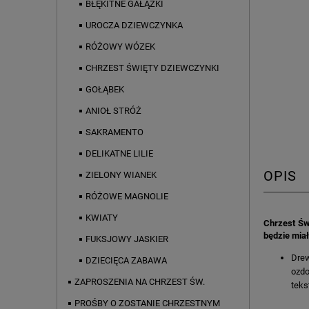
BŁĘKITNE GAŁĄZKI
UROCZA DZIEWCZYNKA
RÓŻOWY WÓZEK
CHRZEST ŚWIĘTY DZIEWCZYNKI
GOŁĄBEK
ANIOŁ STRÓŻ
SAKRAMENTO
DELIKATNE LILIE
OPIS
ZIELONY WIANEK
RÓŻOWE MAGNOLIE
KWIATY
Chrzest Św
będzie mia
FUKSJOWY JASKIER
Drew
DZIECIĘCA ZABAWA
ozdo
ZAPROSZENIA NA CHRZEST ŚW.
teks
PROŚBY O ZOSTANIE CHRZESTNYM