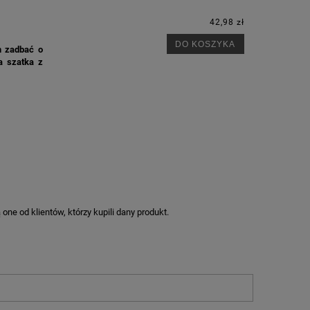
42,98 zł
DO KOSZYKA
m zadbać o
a szatka z
ne od klientów, którzy kupili dany produkt.
M