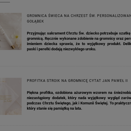
GROMNICA ŚWIECA NA CHRZEST ŚW. PERSONALIZOWA
GOŁĄBEK
Przyjmując sakrament Chrztu Św. dziecko potrzebuje szatkę 
gromnicą. Ręcznie wykonane zdobienie na gromnicy oraz per
imieniem dziecka sprawia, że to wyjątkowy produkt. Delik
paski i perełki dodają niezwykłego uroku.
PROFITKA STROIK NA GROMNICĘ CYTAT JAN PAWEŁ II
Piękna profitka, ozdobiona ażurowym wzorem na śnieżnobiał
niezastąpiony dodatek, który nada wyjątkowy wygląd zaró
podczas Chrztu Świętego, jak i Komunii Świętej. To praktycz
który stanie się pamiątką na lata.