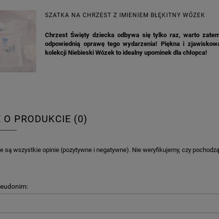
SZATKA NA CHRZEST Z IMIENIEM BŁĘKITNY WÓZEK
Chrzest Święty dziecka odbywa się tylko raz, warto zate
odpowiednią oprawę tego wydarzenia! Piękna i zjawiskow
kolekcji Niebieski Wózek to idealny upominek dla chłopca!
E O PRODUKCIE (0)
 są wszystkie opinie (pozytywne i negatywne). Nie weryfikujemy, czy pochodzą o
KA PODZIĘKOWANIE ZŁOTA
GIRLANDA BIAŁE PIÓRKA ZE ZŁOTE
ONKA KWADRAT 10SZT
seudonim:
6,98 zł
4,30 zł