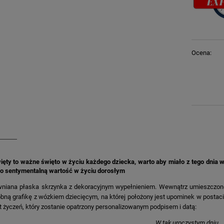
Ocena:
ięty to ważne święto w życiu każdego dziecka, warto aby miało z tego dnia 
ło sentymentalną wartość w życiu dorosłym
niana płaska skrzynka z dekoracyjnym wypełnieniem. Wewnątrz umieszczone 
bną grafikę z wózkiem dziecięcym, na której położony jest upominek w postaci
t życzeń, który zostanie opatrzony personalizowanym podpisem i datą:
W tak uroczystym dniu