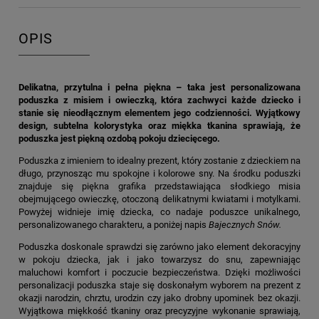
OPIS
Delikatna, przytulna i pełna piękna – taka jest personalizowana
poduszka z misiem i owieczką, która zachwyci każde dziecko i
stanie się nieodłącznym elementem jego codzienności. Wyjątkowy
design, subtelna kolorystyka oraz miękka tkanina sprawiają, że
poduszka jest piękną ozdobą pokoju dziecięcego.
Poduszka z imieniem to idealny prezent, który zostanie z dzieckiem na
długo, przynosząc mu spokojne i kolorowe sny. Na środku poduszki
znajduje się piękna grafika przedstawiająca słodkiego misia
obejmującego owieczkę, otoczoną delikatnymi kwiatami i motylkami.
Powyżej widnieje imię dziecka, co nadaje poduszce unikalnego,
personalizowanego charakteru, a poniżej napis
Bajecznych Snów.
Poduszka doskonale sprawdzi się zarówno jako element dekoracyjny
w pokoju dziecka, jak i jako towarzysz do snu, zapewniając
maluchowi komfort i poczucie bezpieczeństwa. Dzięki możliwości
personalizacji poduszka staje się doskonałym wyborem na prezent z
okazji narodzin, chrztu, urodzin czy jako drobny upominek bez okazji.
Wyjątkowa miękkość tkaniny oraz precyzyjne wykonanie sprawiają,