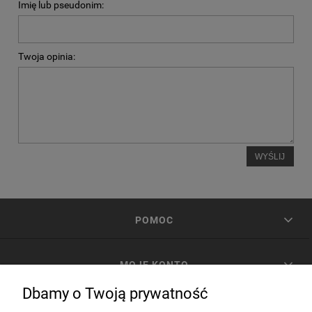
Imię lub pseudonim:
Twoja opinia:
WYŚLIJ
POMOC
MOJE KONTO
Dbamy o Twoją prywatność
PŁATNOŚCI I DOSTAWA