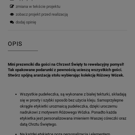
zmiana w tekście projektu
zobacz projekt przed realizacją
dodaj opinię
OPIS
Mini prezenciki dla gości na Chrzest Święty to rewelacyjny pomysł!
Tak opakowane podarunki z pewnością ucieszą wszystkich gości.
Stwórz spójną aranżację stołu wybierając kolekcję Różowy Wózek.
Wszystkie pudełeczka, są wykonane z białej tekturki, składają
się w prosty i szybki sposób bez użycia kleju. Samoprzylepne
okrągłe etykietki urozmaicą pudełeczka, dzięki uroczemu
nadrukowi z motywem Różowego Wózka. Ponadto każda
etykietka jest personalizowana imieniem Waszej córeczki oraz
datą Chrztu Świętego.
Na każdej etykietce poza personalizacją i elementem