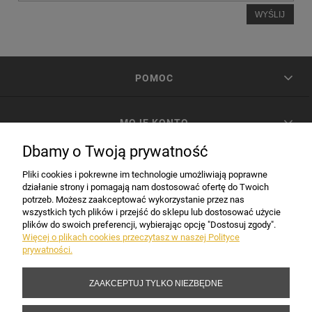
WYŚLIJ
POMOC
MOJE KONTO
Dbamy o Twoją prywatność
PŁATNOŚCI I DOSTAWA
Pliki cookies i pokrewne im technologie umożliwiają poprawne
działanie strony i pomagają nam dostosować ofertę do Twoich
potrzeb. Możesz zaakceptować wykorzystanie przez nas
INFORMACJE
wszystkich tych plików i przejść do sklepu lub dostosować użycie
plików do swoich preferencji, wybierając opcję "Dostosuj zgody".
Więcej o plikach cookies przeczytasz w naszej Polityce
prywatności.
DANE FIRMY
ZAAKCEPTUJ TYLKO NIEZBĘDNE
Copyright 2017-2026 Sakramento.pl