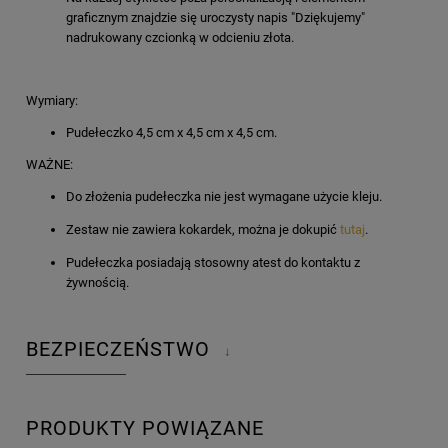
graficznym znajdzie się uroczysty napis "Dziękujemy"
nadrukowany czcionką w odcieniu złota.
Wymiary:
Pudełeczko 4,5 cm x 4,5 cm x 4,5 cm.
WAŻNE:
Do złożenia pudełeczka nie jest wymagane użycie kleju.
Zestaw nie zawiera kokardek, można je dokupić
tutaj
.
Pudełeczka posiadają stosowny atest do kontaktu z
żywnością.
BEZPIECZEŃSTWO
↓
PRODUKTY POWIĄZANE