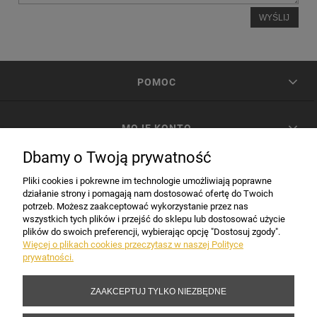
WYŚLIJ
POMOC
MOJE KONTO
Dbamy o Twoją prywatność
PŁATNOŚCI I DOSTAWA
Pliki cookies i pokrewne im technologie umożliwiają poprawne
działanie strony i pomagają nam dostosować ofertę do Twoich
potrzeb. Możesz zaakceptować wykorzystanie przez nas
INFORMACJE
wszystkich tych plików i przejść do sklepu lub dostosować użycie
plików do swoich preferencji, wybierając opcję "Dostosuj zgody".
Więcej o plikach cookies przeczytasz w naszej Polityce
prywatności.
DANE FIRMY
ZAAKCEPTUJ TYLKO NIEZBĘDNE
Copyright 2017-2026 Sakramento.pl