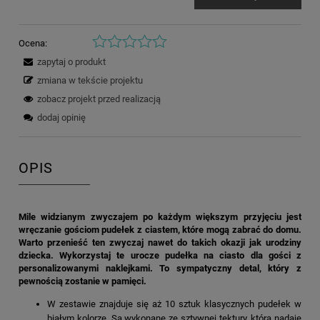
Ocena:
zapytaj o produkt
zmiana w tekście projektu
zobacz projekt przed realizacją
dodaj opinię
OPIS
Mile widzianym zwyczajem po każdym większym przyjęciu jest
wręczanie gościom pudełek z ciastem, które mogą zabrać do domu.
Warto przenieść ten zwyczaj nawet do takich okazji jak urodziny
dziecka. Wykorzystaj te urocze pudełka na ciasto dla gości z
personalizowanymi naklejkami. To sympatyczny detal, który z
pewnością zostanie w pamięci.
W zestawie znajduje się aż 10 sztuk klasycznych pudełek w
białym kolorze. Są wykonane ze sztywnej tektury, która nadaje