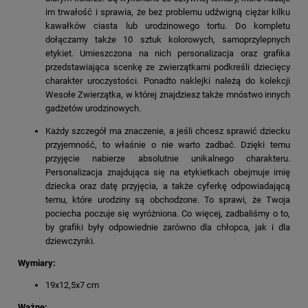
im trwałość i sprawia, że bez problemu udźwigną ciężar kilku
kawałków ciasta lub urodzinowego tortu. Do kompletu
dołączamy także 10 sztuk kolorowych, samoprzylepnych
etykiet. Umieszczona na nich personalizacja oraz grafika
przedstawiająca scenkę ze zwierzątkami podkreśli dziecięcy
charakter uroczystości. Ponadto naklejki należą do kolekcji
Wesołe Zwierzątka, w której znajdziesz także mnóstwo innych
gadżetów urodzinowych.
Każdy szczegół ma znaczenie, a jeśli chcesz sprawić dziecku
przyjemność, to właśnie o nie warto zadbać. Dzięki temu
przyjęcie nabierze absolutnie unikalnego charakteru.
Personalizacja znajdująca się na etykietkach obejmuje imię
dziecka oraz datę przyjęcia, a także cyferkę odpowiadającą
temu, które urodziny są obchodzone. To sprawi, że Twoja
pociecha poczuje się wyróżniona. Co więcej, zadbaliśmy o to,
by grafiki były odpowiednie zarówno dla chłopca, jak i dla
dziewczynki.
Wymiary:
19x12,5x7 cm
Ważne: