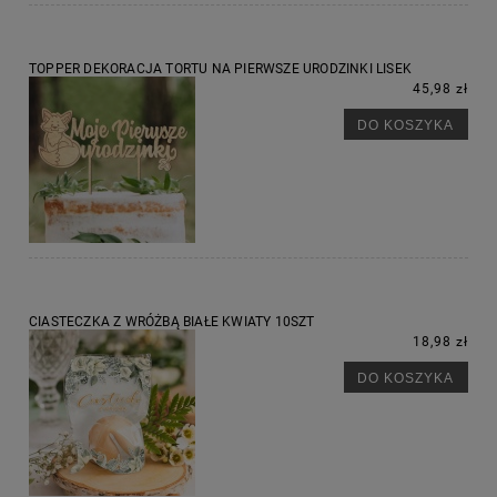
TOPPER DEKORACJA TORTU NA PIERWSZE URODZINKI LISEK
45,98 zł
DO KOSZYKA
CIASTECZKA Z WRÓŻBĄ BIAŁE KWIATY 10SZT
18,98 zł
DO KOSZYKA