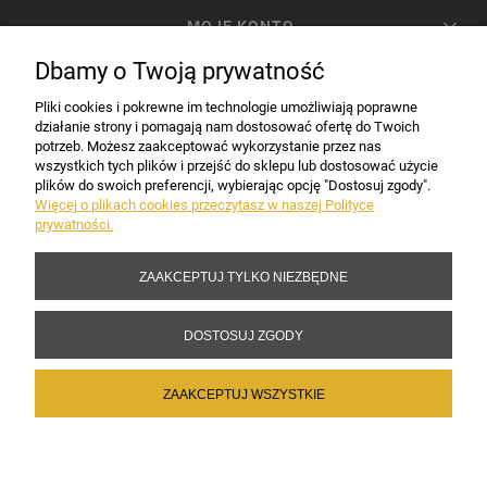
MOJE KONTO
Dbamy o Twoją prywatność
PŁATNOŚCI I DOSTAWA
Pliki cookies i pokrewne im technologie umożliwiają poprawne
działanie strony i pomagają nam dostosować ofertę do Twoich
potrzeb. Możesz zaakceptować wykorzystanie przez nas
INFORMACJE
wszystkich tych plików i przejść do sklepu lub dostosować użycie
plików do swoich preferencji, wybierając opcję "Dostosuj zgody".
Więcej o plikach cookies przeczytasz w naszej Polityce
prywatności.
DANE FIRMY
ZAAKCEPTUJ TYLKO NIEZBĘDNE
Copyright 2017-2026 Sakramento.pl
DOSTOSUJ ZGODY
ZAAKCEPTUJ WSZYSTKIE
POKAŻ PEŁNĄ WERSJĘ STRONY
Sklep internetowy Shoper Premium