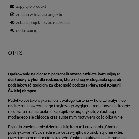
zapytaj o produkt
zmiana w tekście projektu
zobacz projekt przed realizacją
dodaj opinię
OPIS
Opakowanie na ciasto z personalizowaną etykietą komunijną to
doskonały wybór dla rodziców, którzy chcą w elegancki sposób
podziękować gościom za obecność podczas Pierwszej Komunii
Świętej chłopca.
Pudełko zostało wykonane z trwałego kartonu w kolorze białym, co
nadaje mu uniwersalnego i stylowego wyglądu. Dodatkowo na froncie
możesz umieścić pięknie zaprojektowaną etykietę z ilustracją
modlącego się chłopca oraz subtelnym motywem kościółka w tle.
Etykieta zawiera imię dziecka, datę komunii oraz napis „Słodkie
podziękowanie”, co nadaje całości wyjątkowo osobisty charakter.
Dzięki temu pudełko nie tylko pełni funkcję praktyczną, ale staje się