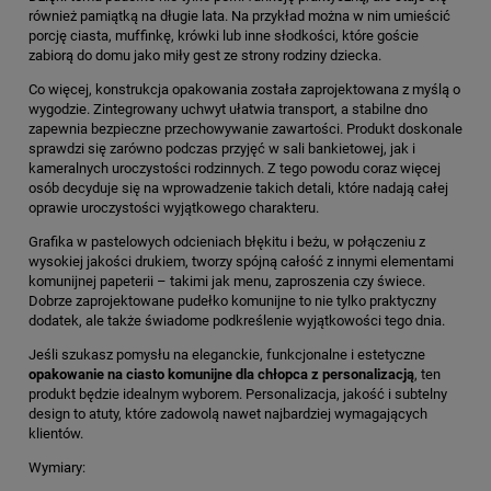
również pamiątką na długie lata. Na przykład można w nim umieścić
porcję ciasta, muffinkę, krówki lub inne słodkości, które goście
zabiorą do domu jako miły gest ze strony rodziny dziecka.
Co więcej, konstrukcja opakowania została zaprojektowana z myślą o
wygodzie. Zintegrowany uchwyt ułatwia transport, a stabilne dno
zapewnia bezpieczne przechowywanie zawartości. Produkt doskonale
sprawdzi się zarówno podczas przyjęć w sali bankietowej, jak i
kameralnych uroczystości rodzinnych. Z tego powodu coraz więcej
osób decyduje się na wprowadzenie takich detali, które nadają całej
oprawie uroczystości wyjątkowego charakteru.
Grafika w pastelowych odcieniach błękitu i beżu, w połączeniu z
wysokiej jakości drukiem, tworzy spójną całość z innymi elementami
komunijnej papeterii – takimi jak menu, zaproszenia czy świece.
Dobrze zaprojektowane pudełko komunijne to nie tylko praktyczny
dodatek, ale także świadome podkreślenie wyjątkowości tego dnia.
Jeśli szukasz pomysłu na eleganckie, funkcjonalne i estetyczne
opakowanie na ciasto komunijne dla chłopca z personalizacją
, ten
produkt będzie idealnym wyborem. Personalizacja, jakość i subtelny
design to atuty, które zadowolą nawet najbardziej wymagających
klientów.
Wymiary: