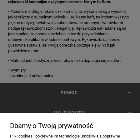
rękawiczki komunijne z pięknym srebrno- białym haftem.
• Prześliczne długie rękawiczki komunijne, wykonane są z wysokiej
jakości lycry o subtelnym połysku. Delikatny haft, na którym wyszyto
piękne motywy kwiatowe, zaakcentowane srebrnymi wstawkami,
nadaje rękawiczkom szyk i elegancję. Rękawiczki nakładane są na
jeden palec, za pomocą ozdobnej niteczki przyozdobionej
drobnymi koralikami w kolorze perłowym. Rękawiczki są bardzo
gustowne sprawią, że Twoja córeczka poczuje się w nich jak
prawdziwa dama.
• Materiał jest elastyczny wiec rękawiczka dopasuje się do dłoni.
•
Wymiary
:
- rozmiar jest uniwersalny
POMOC
MOJE KONTO
Dbamy o Twoją prywatność
PŁATNOŚCI I DOSTAWA
Pliki cookies i pokrewne im technologie umożliwiają poprawne