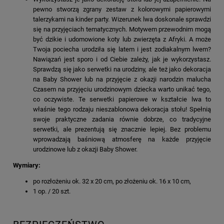
pewno stworzą zgrany zestaw z kolorowymi papierowymi
talerzykami na kinder party. Wizerunek lwa doskonale sprawdzi
się na przyjęciach tematycznych. Motywem przewodnim mogą
być dzikie i udomowione koty lub zwierzęta z Afryki. A może
Twoja pociecha urodziła się latem i jest zodiakalnym lwem?
Nawiązań jest sporo i od Ciebie zależy, jak je wykorzystasz.
Sprawdzą się jako serwetki na urodziny, ale też jako dekoracja
na Baby Shower lub na przyjęcie z okazji narodzin malucha
Czasem na przyjęciu urodzinowym dziecka warto unikać tego,
co oczywiste. Te serwetki papierowe w kształcie lwa to
właśnie tego rodzaju nieszablonowa dekoracja stołu! Spełnią
swoje praktyczne zadania równie dobrze, co tradycyjne
serwetki, ale prezentują się znacznie lepiej. Bez problemu
wprowadzają baśniową atmosferę na każde przyjęcie
urodzinowe lub z okazji Baby Shower.
Wymiary:
po rozłożeniu ok. 32 x 20 cm, po złożeniu ok. 16 x 10 cm,
1 op. / 20 szt.