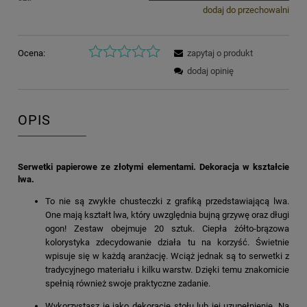
dodaj do przechowalni
Ocena:
zapytaj o produkt
dodaj opinię
OPIS
Serwetki papierowe ze złotymi elementami. Dekoracja w kształcie
lwa.
To nie są zwykłe chusteczki z grafiką przedstawiającą lwa.
One mają kształt lwa, który uwzględnia bujną grzywę oraz długi
ogon! Zestaw obejmuje 20 sztuk. Ciepła żółto-brązowa
kolorystyka zdecydowanie działa tu na korzyść. Świetnie
wpisuje się w każdą aranżację. Wciąż jednak są to serwetki z
tradycyjnego materiału i kilku warstw. Dzięki temu znakomicie
spełnią również swoje praktyczne zadanie.
Wykorzystasz je jako dekorację stołu lub jej uzupełnienie. Na