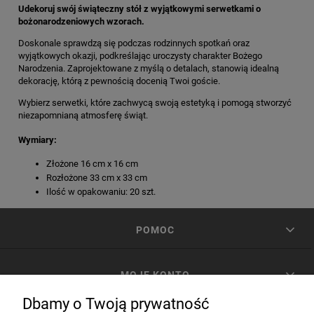
Udekoruj swój świąteczny stół z wyjątkowymi serwetkami o
bożonarodzeniowych wzorach.
Doskonale sprawdzą się podczas rodzinnych spotkań oraz
wyjątkowych okazji, podkreślając uroczysty charakter Bożego
Narodzenia. Zaprojektowane z myślą o detalach, stanowią idealną
dekorację, którą z pewnością docenią Twoi goście.
Wybierz serwetki, które zachwycą swoją estetyką i pomogą stworzyć
niezapomnianą atmosferę świąt.
Wymiary:
Złożone 16 cm x 16 cm
Rozłożone 33 cm x 33 cm
Ilość w opakowaniu: 20 szt.
POMOC
MOJE KONTO
Dbamy o Twoją prywatność