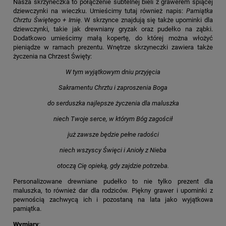
Nasza skrzyneczka to połączenie subtelnej bieli z grawerem śpiącej
dziewczynki na wieczku. Umieścimy tutaj również napis:
Pamiątka
Chrztu Świętego + Imię.
W skrzynce znajdują się także upominki dla
dziewczynki, takie jak drewniany gryzak oraz pudełko na ząbki.
Dodatkowo umieścimy małą kopertę, do której można włożyć
pieniądze w ramach prezentu. Wnętrze skrzyneczki zawiera także
życzenia na Chrzest Święty:
W tym wyjątkowym dniu przyjęcia
Sakramentu Chrztu i zaproszenia Boga
do serduszka najlepsze życzenia dla maluszka
niech Twoje serce, w którym Bóg zagościł
już zawsze będzie pełne radości
niech wszyscy Święci i Anioły z Nieba
otoczą Cię opieką, gdy zajdzie potrzeba.
Personalizowane drewniane pudełko to nie tylko prezent dla
maluszka, to również dar dla rodziców. Piękny grawer i upominki z
pewnością zachwycą ich i pozostaną na lata jako wyjątkowa
pamiątka.
Wymiary
: